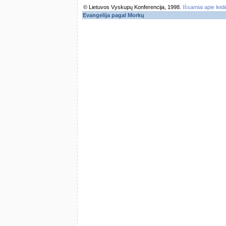
© Lietuvos Vyskupų Konferencija, 1998.
Išsamiai apie leid
Evangelija pagal Morkų