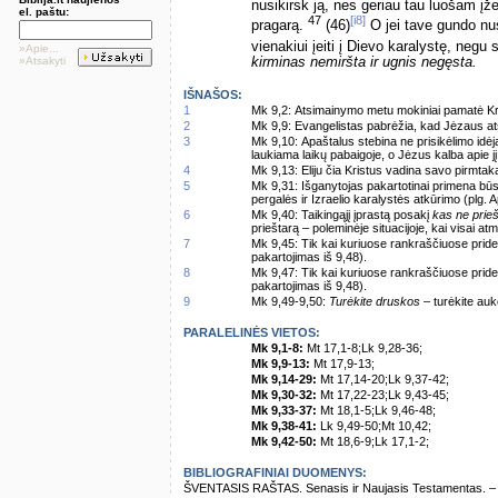
nusikirsk ją, nes geriau tau luošam į
el. paštu:
47
[i8]
pragarą.
(46)
O jei tave gundo nusi
vienakiui įeiti į Dievo karalystę, neg
»Apie...
kirminas nemiršta ir ugnis negęsta.
»Atsakyti
IŠNAŠOS:
1
Mk 9,2: Atsimainymo metu mokiniai pamatė Kr
2
Mk 9,9: Evangelistas pabrėžia, kad Jėzaus ats
3
Mk 9,10: Apaštalus stebina ne prisikėlimo idėj
laukiama laikų pabaigoje, o Jėzus kalba apie jį
4
Mk 9,13: Eliju čia Kristus vadina savo pirmtak
5
Mk 9,31: Išganytojas pakartotinai primena būsi
pergalės ir Izraelio karalystės atkūrimo (plg. A
6
Mk 9,40: Taikingąjį įprastą posakį
kas ne prieš
prieštarą – poleminėje situacijoje, kai visai a
7
Mk 9,45: Tik kai kuriuose rankraščiuose pri
pakartojimas iš 9,48).
8
Mk 9,47: Tik kai kuriuose rankraščiuose pri
pakartojimas iš 9,48).
9
Mk 9,49-9,50:
Turėkite druskos
– turėkite au
PARALELINĖS VIETOS:
Mk 9,1-8:
Mt 17,1-8;Lk 9,28-36;
Mk 9,9-13:
Mt 17,9-13;
Mk 9,14-29:
Mt 17,14-20;Lk 9,37-42;
Mk 9,30-32:
Mt 17,22-23;Lk 9,43-45;
Mk 9,33-37:
Mt 18,1-5;Lk 9,46-48;
Mk 9,38-41:
Lk 9,49-50;Mt 10,42;
Mk 9,42-50:
Mt 18,6-9;Lk 17,1-2;
BIBLIOGRAFINIAI DUOMENYS:
ŠVENTASIS RAŠTAS. Senasis ir Naujasis Testamentas. – Vi