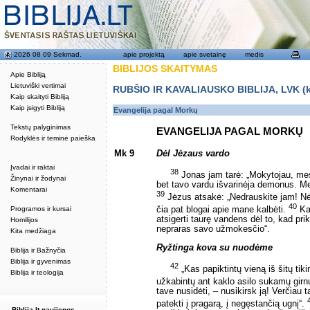
2026 08 09 Sekmad.
apie projektą
apie svetainę
medis
BIBLIJOS SKAITYMAS
Apie Bibliją
Lietuviški vertimai
RUBŠIO IR KAVALIAUSKO BIBLIJA, LVK (kat
Kaip skaityti Bibliją
Kaip įsigyti Bibliją
Evangelija pagal Morkų
Tekstų palyginimas
EVANGELIJA PAGAL MORKŲ
Rodyklės ir teminė paieška
Mk 9
Dėl Jėzaus vardo
Įvadai ir raktai
38
Jonas jam tarė: „Mokytojau, mes
Žinynai ir žodynai
bet tavo vardu išvarinėja demonus. M
Komentarai
39
Jėzus atsakė: „Nedrauskite jam! Nėr
40
Programos ir kursai
čia pat blogai apie mane kalbėti.
Kas
atsigerti taurę vandens dėl to, kad pri
Homilijos
nepraras savo užmokesčio“.
Kita medžiaga
Ryžtinga kova su nuodėme
Biblija ir Bažnyčia
Biblija ir gyvenimas
42
„Kas papiktintų vieną iš šitų tik
Biblija ir teologija
užkabintų ant kaklo asilo sukamų girnų
tave nusidėti, – nusikirsk ją! Verčiau
patekti į pragarą, į negęstančią ugnį“.
Biblija.lt naujienos