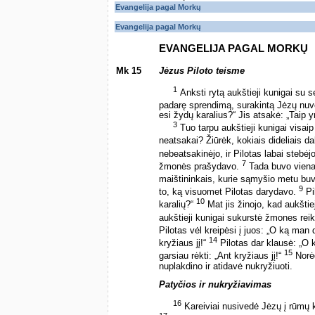
Evangelija pagal Morkų
Evangelija pagal Morkų
EVANGELIJA PAGAL MORKŲ
Mk 15
Jėzus Piloto teisme
1
Anksti rytą aukštieji kunigai su s
padarę sprendimą, surakintą Jėzų nuve
esi žydų karalius?“ Jis atsakė: „Taip y
3
Tuo tarpu aukštieji kunigai visaip
neatsakai? Žiūrėk, kokiais dideliais dal
nebeatsakinėjo, ir Pilotas labai stebėj
7
žmonės prašydavo.
Tada buvo vienas
maištininkais, kurie sąmyšio metu b
9
to, ką visuomet Pilotas darydavo.
Pi
10
karalių?“
Mat jis žinojo, kad aukštie
aukštieji kunigai sukurstė žmones reik
Pilotas vėl kreipėsi į juos: „O ką man
14
kryžiaus jį!“
Pilotas dar klausė: „O k
15
garsiau rėkti: „Ant kryžiaus jį!“
Norėd
nuplakdino ir atidavė nukryžiuoti.
Patyčios ir nukryžiavimas
16
Kareiviai nusivedė Jėzų į rūmų ki