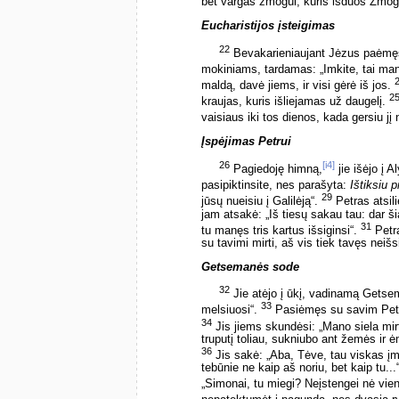
bet vargas žmogui, kuris išduos Žmog
Eucharistijos įsteigimas
22
Bevakarieniaujant Jėzus paėmęs 
mokiniams, tardamas: „Imkite, tai ma
maldą, davė jiems, ir visi gėrė iš jos.
2
kraujas, kuris išliejamas už daugelį.
vaisiaus iki tos dienos, kada gersiu jį 
Įspėjimas Petrui
26
[i4]
Pagiedoję himną,
jie išėjo į 
pasipiktinsite, nes parašyta:
Ištiksiu p
29
jūsų nueisiu į Galilėją“.
Petras atsilie
jam atsakė: „Iš tiesų sakau tau: dar ši
31
tu manęs tris kartus išsiginsi“.
Petra
su tavimi mirti, aš vis tiek tavęs neišsig
Getsemanės sode
32
Jie atėjo į ūkį, vadinamą Getse
33
melsiuosi“.
Pasiėmęs su savim Petrą,
34
Jis jiems skundėsi: „Mano siela mirti
truputį toliau, sukniubo ant žemės ir ėm
36
Jis sakė: „Aba, Tėve, tau viskas įm
tebūnie ne kaip aš noriu, bet kaip tu...
„Simonai, tu miegi? Neįstengei nė vi