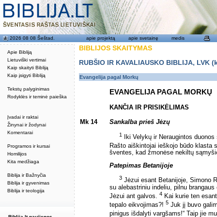
2026 08 08 Šeštad.
apie projektą
apie svetainę
medis
BIBLIJOS SKAITYMAS
Apie Bibliją
Lietuviški vertimai
RUBŠIO IR KAVALIAUSKO BIBLIJA, LVK (kat
Kaip skaityti Bibliją
Kaip įsigyti Bibliją
Evangelija pagal Morkų
Tekstų palyginimas
EVANGELIJA PAGAL MORKŲ
Rodyklės ir teminė paieška
KANČIA IR PRISIKĖLIMAS
Įvadai ir raktai
Mk 14
Sankalba prieš Jėzų
Žinynai ir žodynai
Komentarai
1
Iki Velykų ir Neraugintos duonos š
Rašto aiškintojai ieškojo būdo klasta 
Programos ir kursai
šventes, kad žmonėse nekiltų sąmyši
Homilijos
Kita medžiaga
Patepimas Betanijoje
Biblija ir Bažnyčia
3
Jėzui esant Betanijoje, Simono Ra
Biblija ir gyvenimas
su alebastriniu indeliu, pilnu brangaus 
Biblija ir teologija
4
Jėzui ant galvos.
Kai kurie ten esant
5
tepalo eikvojimas?!
Juk jį buvo galim
pinigus išdalyti vargšams!“ Taip jie m
Biblija.lt naujienos