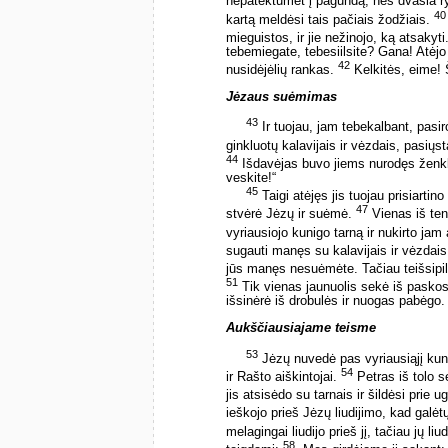
nepatektumėt į pagundą, nes dvasia ry
40
kartą meldėsi tais pačiais žodžiais.
mieguistos, ir jie nežinojo, ką atsakyti
tebemiegate, tebesiilsite? Gana! Atė
42
nusidėjėlių rankas.
Kelkitės, eime! 
Jėzaus suėmimas
43
Ir tuojau, jam tebekalbant, pasi
ginkluotų kalavijais ir vėzdais, pasiųs
44
Išdavėjas buvo jiems nurodęs ženklą:
veskite!“
45
Taigi atėjęs jis tuojau prisiartino
47
stvėrė Jėzų ir suėmė.
Vienas iš ten
vyriausiojo kunigo tarną ir nukirto jam
sugauti manęs su kalavijais ir vėzdai
jūs manęs nesuėmėte. Tačiau teišsipi
51
Tik vienas jaunuolis sekė iš paskos,
išsinėrė iš drobulės ir nuogas pabėgo.
Aukščiausiajame teisme
53
Jėzų nuvedė pas vyriausiąjį kunig
54
ir Rašto aiškintojai.
Petras iš tolo s
jis atsisėdo su tarnais ir šildėsi prie u
ieškojo prieš Jėzų liudijimo, kad galėtų
melagingai liudijo prieš jį, tačiau jų li
58