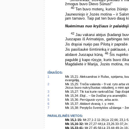
žmogus buvo Dievo Sūnus!“
40
Ten buvo moterų, kurios žiūrėjo i
Jaunesniojo ir Jozės motina – ir Salo
jam tarnavo. Taip pat ten buvo daug ki
Nuėmimas nuo kryžiaus ir palaidoj
42
Jau vakarui atėjus (kadangi buv
Juozapas iš Arimatėjos, garbingas teis
Jis drąsiai nuėjo pas Pilotą ir papraš
Jis pasišaukė šimtininką ir paklausė, 
46
atidavė Juozapui kūną.
Šis nupirko 
paguldė jį kapo rūsyje, kuris buvo iška
Magdalietė ir Marija, Jozės motina, ma
IŠNAŠOS:
1
Mk 15,21: Aleksandras ir Rufas, spėjama, bu
evangeliją.
2
Mk 15,25: Trečia valanda – 9 val. ryto arba vis
Jėzus buvo nukryžiuotas vidudienį, o mirė apie
3
Mk 15,27: Tik kai kurie rankraščiai:
Taip išsip
4
Mk 15,34:
Eloji
... – šie žodžiai yra aramėjiški.
5
Mk 15,36:
Perrūgusio vyno
, arba
acto
.
6
Mk 15,37:
Atidavė dvasią
, t. y. mirė.
7
Mk 15,38: Perplyšo šventyklos uždanga – ženk
PARALELINĖS VIETOS:
Mk 15,1-15:
Mt 27,1-2.11-26;Lk 22,66; 23,1-5
Mk 15,16-32:
Mt 27,27-44;Lk 23,26.33-37;Jn 
Mk 15,33-41:
Mt 27,45-56;Lk 23,44-49;Jn 19,