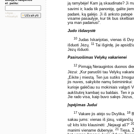
ją ramybėje! Kam ją skaudinate? Ji m
el. paštu:
savimi ir, kada tik panorėję, galite ji
»Apie...
padarė, ką galėjo. Ji iš anksto pate
»Atsakyti
visame pasaulyje, kur tik bus skelbiam
yra man padariusi“.
Judo išdavystė
10
Judas Iskarijotas, vienas iš Dvy
11
išduoti Jėzų.
Tai išgirdę, jie apsidž
Jėzų išduoti.
Pasiruošimas Velykų vakarienei
12
Pirmąją Neraugintos duonos dien
Jėzui: „Kur paruošti tau Velykų vakari
„Eikite į miestą. Ten jus sutiks žmog
jis nuves, sakykite namų šeimininkui: 
kurioje galėčiau su mokiniais valgyti 
aukštutinį kambarį su baldais. Ten ir
Jie rado visa, kaip buvo sakęs Jėzus, 
Įspėjimas Judui
17
18
Vakare jis atėjo su Dvylika.
Be
sakau jums: vienas iš jūsų, valganči
2
už kits kito klausinėti: „Nejaugi aš?“
21
manimi viename dubenyje.
Tiesa, Ž