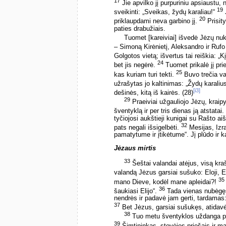
17
Jie apvilko jį purpuriniu apsiaustu
19
sveikinti: „Sveikas, žydų karaliau!“
J
20
priklaupdami neva garbino jį.
Prisity
paties drabužiais.
Tuomet [kareiviai] išvedė Jėzų nuk
– Simoną Kirėnietį, Aleksandro ir Rufo 
Golgotos vietą; išvertus tai reiškia: „K
24
bet jis negėrė.
Tuomet prikalė jį pri
25
kas kuriam turi tekti.
Buvo trečia va
užrašytas jo kaltinimas: „Žydų karaliu
[i3]
dešinės, kitą iš kairės. (28)
29
Praeiviai užgauliojo Jėzų, kraip
šventyklą ir per tris dienas ją atstatai.
tyčiojosi aukštieji kunigai su Rašto ai
32
pats negali išsigelbėti.
Mesijas, Izra
pamatytume ir įtikėtume“. Jį plūdo ir ka
Jėzaus mirtis
33
Šeštai valandai atėjus, visą kr
valandą Jėzus garsiai sušuko: Eloji, El
35
mano Dieve, kodėl mane apleidai?!
36
šaukiasi Elijo“.
Tada vienas nubėgę
nendrės ir padavė jam gerti, tardamas: 
37
Bet Jėzus, garsiai sušukęs, atidavė
38
Tuo metu šventyklos uždanga perp
39
Šimtininkas, stovėjęs priešais ir mat