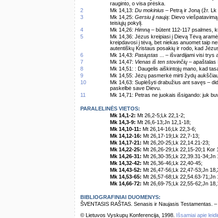
rauginto, o visa prėska.
2
Mk 14,13:
Du mokinius
– Petrą ir Joną (žr. Lk
3
Mk 14,25:
Gersiu jį naują
: Dievo viešpatavimą
teisiųjų pokylį.
4
Mk 14,26:
Himną
– būtent 112-117 psalmes, k
5
Mk 14,36: Jėzus kreipiasi į Dievą Tėvą aramė
kreipdavosi į tėvą, bet niekas anuomet taip ne
autentiškų Kristaus posakių ir rodo, kad Jėzu
6
Mk 14,43:
Pasiųstas
... – išvardijami visi try
7
Mk 14,47:
Vienas iš ten stovinčių
– apaštalas 
8
Mk 14,51: : Daugelis aiškintojų mano, kad tas
9
Mk 14,55: Jėzų pasmerkė mirti žydų aukščiausi
10
Mk 14,63: Suplėšyti drabužius ant savęs – did
paskelbė save Dievu.
11
Mk 14,71: Petras ne juokais išsigando: juk bu
PARALELINĖS VIETOS:
Mk 14,1-2:
Mt 26,2-5;Lk 22,1-2;
Mk 14,3-9:
Mt 26,6-13;Jn 12,1-18;
Mk 14,10-11:
Mt 26,14-16;Lk 22,3-6;
Mk 14,12-16:
Mt 26,17-19;Lk 22,7-13;
Mk 14,17-21:
Mt 26,20-25;Lk 22,14.21-23;
Mk 14,22-25:
Mt 26,26-29;Lk 22,15-20;1 Kor 
Mk 14,26-31:
Mt 26,30-35;Lk 22,39.31-34;Jn 
Mk 14,32-42:
Mt 26,36-46;Lk 22,40-45;
Mk 14,43-52:
Mt 26,47-56;Lk 22,47-53;Jn 18,
Mk 14,53-65:
Mt 26,57-68;Lk 22,54.63-71;Jn 
Mk 14,66-72:
Mt 26,69-75;Lk 22,55-62;Jn 18,
BIBLIOGRAFINIAI DUOMENYS:
ŠVENTASIS RAŠTAS. Senasis ir Naujasis Testamentas. – Vi
© Lietuvos Vyskupų Konferencija, 1998.
Išsamiai apie leid