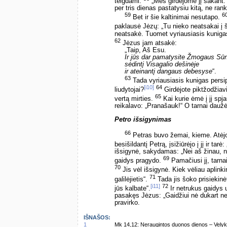
teigdami:
„Mes girdėjome jį sakant: 
per tris dienas pastatysiu kitą, ne rank
59
6
Bet ir šie kaltinimai nesutapo.
paklausė Jėzų: „Tu nieko neatsakai į 
neatsakė. Tuomet vyriausiasis kunigas 
62
Jėzus jam atsakė:
„Taip, Aš Esu.
Ir jūs dar pamatysite Žmogaus Sū
sėdintį Visagalio dešinėje
ir ateinantį dangaus debesyse
“.
63
Tada vyriausiasis kunigas pers
[i10]
64
liudytojai?
Girdėjote piktžodžiavi
65
vertą mirties.
Kai kurie ėmė į jį spj
reikalavo: „Pranašauk!“ O tarnai daužė 
Petro išsigynimas
66
Petras buvo žemai, kieme. Atėjo
besišildantį Petrą, įsižiūrėjo į jį ir ta
išsigynė, sakydamas: „Nei aš žinau, nei
69
gaidys pragydo.
Pamačiusi jį, tarnai
70
Jis vėl išsigynė. Kiek vėliau aplinkini
71
galilėjietis“.
Tada jis šoko prisiekinė
[i11]
72
jūs kalbate“.
Ir netrukus gaidys 
pasakęs Jėzus: „Gaidžiui nė dukart nepr
pravirko.
IŠNAŠOS:
1
Mk 14,12: Neraugintos duonos dienos – Velykų 