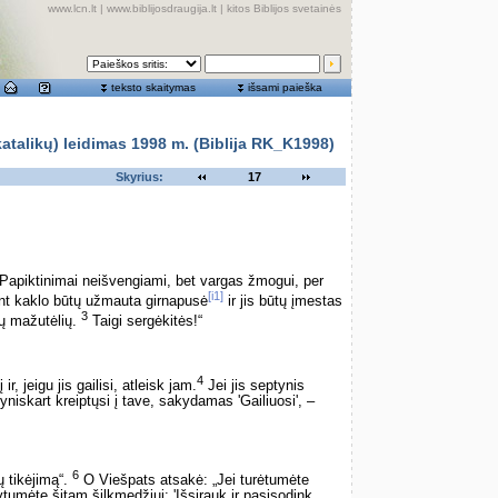
www.lcn.lt
|
www.biblijosdraugija.lt
|
kitos Biblijos svetainės
teksto skaitymas
išsami paieška
alikų) leidimas 1998 m. (Biblija RK_K1998)
Skyrius:
17
apiktinimai neišvengiami, bet vargas žmogui, per
[i1]
ant kaklo būtų užmauta girnapusė
ir jis būtų įmestas
3
tų mažutėlių.
Taigi sergėkitės!“
4
ir, jeigu jis gailisi, atleisk jam.
Jei jis septynis
yniskart kreiptųsi į tave, sakydamas 'Gailiuosi', –
6
 tikėjimą“.
O Viešpats atsakė: „Jei turėtumėte
kytumėte šitam šilkmedžiui: 'Išsirauk ir pasisodink