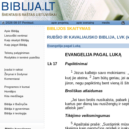
2026 08 07 Penktad.
apie projektą
apie svetainę
medis
BIBLIJOS SKAITYMAS
Apie Bibliją
Lietuviški vertimai
RUBŠIO IR KAVALIAUSKO BIBLIJA, LVK (kat
Kaip skaityti Bibliją
Kaip įsigyti Bibliją
Evangelija pagal Luką
Tekstų palyginimas
EVANGELIJA PAGAL LUKĄ
Rodyklės ir teminė paieška
Lk 17
Papiktinimai
Įvadai ir raktai
1
Jėzus kalbėjo savo mokiniams: „P
Žinynai ir žodynai
2
kurį jie ateina.
Jam būtų geriau, jei 
Komentarai
jūron, negu papiktintų bent vieną iš ši
Programos ir kursai
Broliškas atlaidumas
Homilijos
Kita medžiaga
„Jei tavo brolis nusikalsta, pabark jį 
kartus per dieną tau nusižengtų ir sept
Biblija ir Bažnyčia
atleisk jam“.
Biblija ir gyvenimas
Biblija ir teologija
Tikėjimo veiksmingumas
5
Apaštalai prašė: „Sustiprink mūsų
tikėjimą kaip garstyčios grūdelį ir įsa
Biblija.lt naujienos