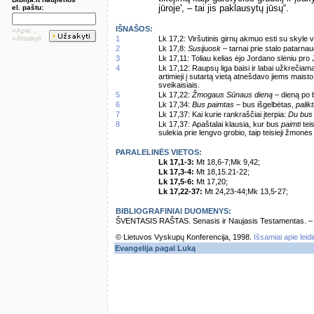
el. paštu:
jūroje', – tai jis paklausytų jūsų“.
IŠNAŠOS:
»Apie...
»Atsakyti
1
Lk 17,2: Viršutinis girnų akmuo esti su skyle vi
2
Lk 17,8:
Susijuosk
– tarnai prie stalo patarna
3
Lk 17,11: Toliau kelias ėjo Jordano slėniu pro 
4
Lk 17,12: Raupsų liga baisi ir labai užkrečiam
artimieji į sutartą vietą atnešdavo jiems maisto
sveikaisiais.
5
Lk 17,22:
Žmogaus Sūnaus dieną
– dieną po 
6
Lk 17,34:
Bus paimtas
– bus išgelbėtas,
palik
7
Lk 17,37: Kai kurie rankraščiai įterpia:
Du bus 
8
Lk 17,37: Apaštalai klausia, kur bus
paimti
teis
sulekia prie lengvo grobio, taip teisieji žmon
PARALELINĖS VIETOS:
Lk 17,1-3:
Mt 18,6-7;Mk 9,42;
Lk 17,3-4:
Mt 18,15.21-22;
Lk 17,5-6:
Mt 17,20;
Lk 17,22-37:
Mt 24,23-44;Mk 13,5-27;
BIBLIOGRAFINIAI DUOMENYS:
ŠVENTASIS RAŠTAS. Senasis ir Naujasis Testamentas. – Vi
© Lietuvos Vyskupų Konferencija, 1998.
Išsamiai apie leid
Evangelija pagal Luką