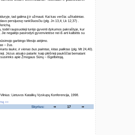
duryje, tad galima jį ir užmauti. Kai kas verčia:
užkabintas.
udavo persijuosę rankšluosčiu (plg. Jn 13,4; Lk 12,37) .
Jerichą.
a, todėl raupsuotieji turėjo gyventi dykumos pakraštyje, kur
. Jie negalėjo pasirodyti gyvenvietėse nei iš arti kalbėtis su
būsimojo garbingo Mesijo atėjimo.
tas
– žus.
kartu lauke, ir vienas bus paimtas, kitas paliktas
(plg. Mt 24,40).
ieji. Jėzus atsako patarle: kaip plėšrieji paukščiai bematant
ės susirinks apie Žmogaus Sūnų – Išgelbėtoją.
lnius: Lietuvos Katalikų Vyskupų Konferencija, 1998.
imą >>
Skyrius:
17