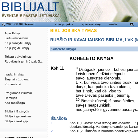
2026 08 09 Sekmad.
apie projektą
apie svetainę
medis
BIBLIJOS SKAITYMAS
Apie Bibliją
Lietuviški vertimai
RUBŠIO IR KAVALIAUSKO BIBLIJA, LVK (kat
Kaip skaityti Bibliją
Kaip įsigyti Bibliją
Koheleto knyga
Tekstų palyginimas
KOHELETO KNYGA
Rodyklės ir teminė paieška
Koh 11
9
Džiūgauk, jaunuoli, kol esi jauna
Leisk savo širdžiai mėgautis
Įvadai ir raktai
savo jaunystės dienomis.
Žinynai ir žodynai
Eik, kur veda tavo širdies troškima
Komentarai
daryk, kas patinka tavo akims,
bet žinok, kad dėl viso to
Programos ir kursai
tave Dievas pašauks į teismą.
Homilijos
10
Išmesk rūpestį iš savo širdies,
Kita medžiaga
savęs neapsunkink,
nes jaunystė ir gyvenimo aušra yra
Biblija ir Bažnyčia
Biblija ir gyvenimas
IŠNAŠOS:
Biblija ir teologija
1
Koh 11,1:
Mesk savo duoną ant vandens
... :
duodant išmaldą. Vandenyno vandenys kartai
2
Koh 11,2: Išminčiaus nuoroda nedėti
visų kiau
Biblija.lt naujienos