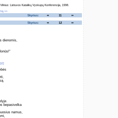
lnius: Lietuvos Katalikų Vyskupų Konferencija, 1998.
imą >>
Skyrius:
11
Skyrius:
12
s dienomis,
lonūs!“
[i2]
.
rebės
ti,
są.
lyje.
os bepasivelka
nuosius namus,
ami,