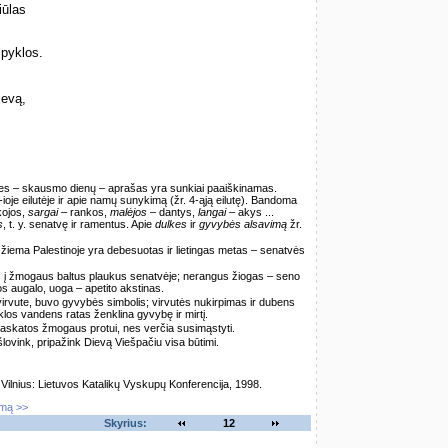
iūlas
lpyklos.
ievą,
rties – skausmo dienų – aprašas yra sunkiai paaiškinamas.
je eilutėje ir apie namų sunykimą (žr. 4-ąją eilutę). Bandoma
kojos,
sargai
– rankos,
malėjos
– dantys,
langai
– akys ...
s
, t. y. senatvę ir ramentus. Apie
dulkes
ir
gyvybės alsavimą
žr.
 žiema Palestinoje yra debesuotas ir lietingas metas – senatvės
s į žmogaus baltus plaukus senatvėje; nerangus žiogas – seno
os augalo, uoga – apetito akstinas.
 virvute, buvo gyvybės simbolis; virvutės nukirpimas ir dubens
klos vandens ratas ženklina gyvybę ir mirtį.
 paskatos žmogaus protui, nes verčia susimąstyti.
 šlovink, pripažink Dievą Viešpačiu visa būtimi.
lnius: Lietuvos Katalikų Vyskupų Konferencija, 1998.
imą >>
Skyrius:
12