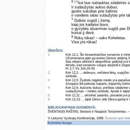
6
[i4]
kol bus nutrauktas sidabrinis s
ir sudaužytas aukso dubuo;
ąsotis sukultas prie šaltinio
ir vandens ratas sulaužytas prie ta
7
Dulkės sugrįš į žemę,
kaip jos kadaise buvo,
o gyvybės alsavimas sugrįš pas D
kursai jį davė.
8
Rūkų rūkas! – sako Koheletas.
Visa yra rūkas!
IŠNAŠOS:
1
Koh 12,1: Šis besiartinančios senatvės ir mi
Užsimenama apie gyvenimo žiemos atėjimą 3-io
šias eilutes aiškinti ir alegoriškai:
galiūnai
yra 
Atrodo, kad senatvės vargus atspindi ir
žioga
Pr 2,7; Ps 104,29-30.
2
Koh 12,2: ...
debesys, nešdami lietų, sugrįžta
:
simbolis.
3
Koh 12,5: Žydintis migdolo medis yra panašu
žmogaus lėti judesiai; kapario, kaparinių šeim
4
Koh 12,6: Auksinis dubuo, pririštas sidabrine
sudaužymas – mirties simbolis. Ąsotis ir talpy
5
Koh 12,11: ...
akstinai
: patarlės, posakiai yra
6
Koh 12,13: ...
bijok Dievo
: teik Dievui garbę ir
BIBLIOGRAFINIAI DUOMENYS:
ŠVENTASIS RAŠTAS. Senasis ir Naujasis Testamentas. – Vi
© Lietuvos Vyskupų Konferencija, 1998.
Išsamiai apie leid
Koheleto knyga