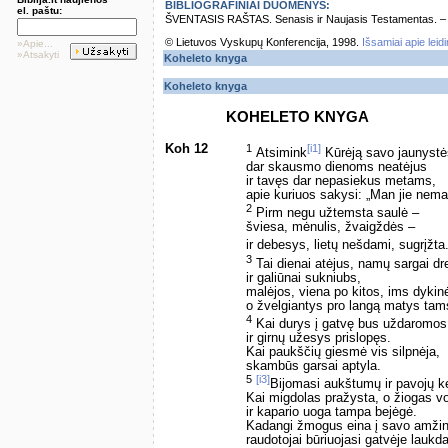
BIBLIOGRAFINIAI DUOMENYS:
el. paštu:
ŠVENTASIS RAŠTAS. Senasis ir Naujasis Testamentas. – Vi
© Lietuvos Vyskupų Konferencija, 1998.
Išsamiai apie leid
»Apie...
»Atsakyti
Koheleto knyga
Koheleto knyga
KOHELETO KNYGA
Koh 12
1
[i1]
Atsimink
Kūrėją savo jaunystė
dar skausmo dienoms neatėjus
ir tavęs dar nepasiekus metams,
apie kuriuos sakysi: „Man jie nema
2
Pirm negu užtemsta saulė –
šviesa, mėnulis, žvaigždės –
ir debesys, lietų nešdami, sugrįžta
3
Tai dienai atėjus, namų sargai d
ir galiūnai sukniubs,
malėjos, viena po kitos, ims dykinė
o žvelgiantys pro langą matys tam
4
Kai durys į gatvę bus uždaromos
ir girnų užesys prislopęs.
Kai paukščių giesmė vis silpnėja,
skambūs garsai aptyla.
5
[i3]
Bijomasi aukštumų ir pavojų ke
Kai migdolas pražysta, o žiogas v
ir kapario uoga tampa bejėgė.
Kadangi žmogus eina į savo amži
raudotojai būriuojasi gatvėje laukd