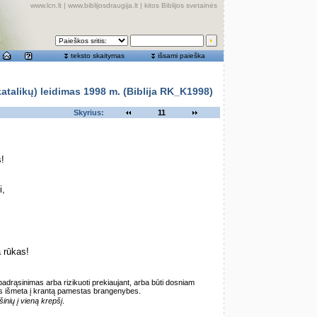
www.lcn.lt
|
www.biblijosdraugija.lt
|
kitos Biblijos svetainės
teksto skaitymas
išsami paieška
alikų) leidimas 1998 m. (Biblija RK_K1998)
Skyrius:
11
s!
i,
 rūkas!
 padrąsinimas arba rizikuoti prekiaujant, arba būti dosniam
s išmeta į krantą pamestas brangenybes.
šinių į vieną krepšį
.