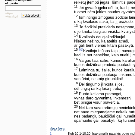
reikėtų įtempti jėgas. Išmintis pa
el. paštu:
11
Jei gyvatė įgelia dėl to, kad ji 
tuomet nėra jokios naudos gyvatės 
»Apie...
12
»Atsakyti
Išmintingo žmogaus žodžiai lai
o ką kvailasis sako, tai jį pražudo.
13
Jo žodžiai prasideda nesąmone
o jo šneka baigiasi visiška kvailyst
14
Kvailasis daugiažodžiauja!
Niekas nežino, ką ateitis atneš,
ar gali bent vienas kitam pasakyti,
15
[i6]
Kvailojo triūsas taip jį nuvargi
kad jis net nebežino, kaip nueiti į 
16
Vargas tau, šalie, kurios karalius
kurios didžiūnai pradeda puotauti r
17
Laiminga tu, šalie, kurios karaliu
kurios didžiūnai puotauja tinkamu l
santūriai, ne kaip girtuokliai!
18
Dėl tingumo įlinksta sijos,
dėl tingių rankų laša į trobą.
19
Puota keliama pramogai,
vynas daro gyvenimą linksmesnį,
bet pinigai visur praverčia.
20
Net tarp savo artimųjų neniekink
net savo miegamajame nekeik turtu
nes padangių paukščiai gali nunešt
sparnuotis gali pasakyti, ką tu šnek
IŠNAŠOS:
1
Koh 10,1-10,20: Įsakymai ir patarlės buvo 