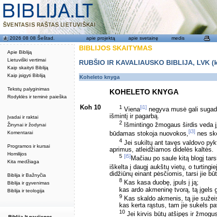
2026 08 08 Šeštad.
apie projektą
apie svetainę
medis
BIBLIJOS SKAITYMAS
Apie Bibliją
Lietuviški vertimai
RUBŠIO IR KAVALIAUSKO BIBLIJA, LVK (kat
Kaip skaityti Bibliją
Kaip įsigyti Bibliją
Koheleto knyga
Tekstų palyginimas
KOHELETO KNYGA
Rodyklės ir teminė paieška
Koh 10
1
[i1]
Viena
negyva musė gali sugadin
išmintį ir pagarbą.
Įvadai ir raktai
2
Išmintingo žmogaus širdis veda jį 
Žinynai ir žodynai
[i3]
Komentarai
būdamas stokoja nuovokos,
nes ske
4
Jei sukiltų ant tavęs valdovo pykt
Programos ir kursai
aprimus, atleidžiamos didelės kaltės.
Homilijos
5
[i5]
Mačiau po saule kitą blogį tars
Kita medžiaga
iškelta į daugį aukštų vietų, o turtingi
didžiūnų einant pėsčiomis, tarsi jie bū
Biblija ir Bažnyčia
8
Kas kasa duobę, įpuls į ją;
Biblija ir gyvenimas
kas ardo akmeninę tvorą, tą įgels 
Biblija ir teologija
9
Kas skaldo akmenis, tą jie sužei
kas kerta rąstus, tam jie sukels pa
10
Jei kirvis būtų atšipęs ir žmogus
Biblija.lt naujienos