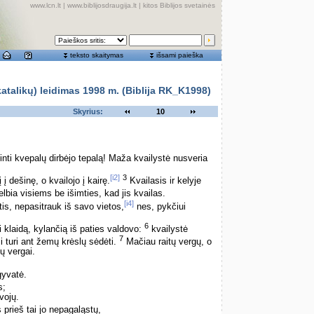
www.lcn.lt
|
www.biblijosdraugija.lt
|
kitos Biblijos svetainės
teksto skaitymas
išsami paieška
alikų) leidimas 1998 m. (Biblija RK_K1998)
Skyrius:
10
ti kvepalų dirbėjo tepalą! Maža kvailystė nusveria
[i2]
3
į dešinę, o kvailojo į kairę.
Kvailasis ir kelyje
lbia visiems be išimties, kad jis kvailas.
[i4]
is, nepasitrauk iš savo vietos,
nes, pykčiui
6
i klaidą, kylančią iš paties valdovo:
kvailystė
7
eji turi ant žemų krėslų sėdėti.
Mačiau raitų vergų, o
tų vergai.
gyvatė.
s;
vojų.
 prieš tai jo nepagaląstų,