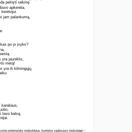
deda pelnyti sėkmę.
nebuvo apkerėta,
kerėtojui.
mi jam palankumą,
,
e.
 kas po jo įvyks?
na,
miestą.
 yra jauniklis,
yto metą!
s yra iš kilmingųjų,
aiku
 karaliaus,
olio,
i tavo balsą,
ėjai.
mokymo priemonės mokyklose, kurioms vadovavo mokytojai –