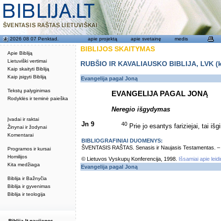
2026 08 07 Penktad.
apie projektą
apie svetainę
medis
BIBLIJOS SKAITYMAS
Apie Bibliją
Lietuviški vertimai
RUBŠIO IR KAVALIAUSKO BIBLIJA, LVK (kat
Kaip skaityti Bibliją
Kaip įsigyti Bibliją
Evangelija pagal Joną
Tekstų palyginimas
EVANGELIJA PAGAL JONĄ
Rodyklės ir teminė paieška
Neregio išgydymas
Įvadai ir raktai
Jn 9
40
Prie jo esantys fariziejai, tai išg
Žinynai ir žodynai
Komentarai
BIBLIOGRAFINIAI DUOMENYS:
ŠVENTASIS RAŠTAS. Senasis ir Naujasis Testamentas. – Vi
Programos ir kursai
Homilijos
© Lietuvos Vyskupų Konferencija, 1998.
Išsamiai apie leid
Kita medžiaga
Evangelija pagal Joną
Biblija ir Bažnyčia
Biblija ir gyvenimas
Biblija ir teologija
Biblija.lt naujienos