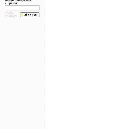
el. paštu:
»Apie...
»Atsakyti