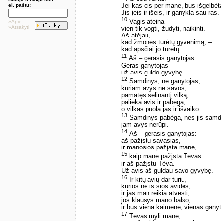
el. paštu:
Jei kas eis per mane, bus išgelbėt
Jis įeis ir išeis, ir ganyklą sau ras.
10
Vagis ateina
»Apie...
»Atsakyti
vien tik vogti, žudyti, naikinti.
Aš atėjau,
kad žmonės turėtų gyvenimą, –
kad apsčiai jo turėtų.
11
Aš – gerasis ganytojas.
Geras ganytojas
už avis guldo gyvybę.
12
Samdinys, ne ganytojas,
kuriam avys ne savos,
pamatęs sėlinantį vilką,
palieka avis ir pabėga,
o vilkas puola jas ir išvaiko.
13
Samdinys pabėga, nes jis samd
jam avys nerūpi.
14
Aš – gerasis ganytojas:
aš pažįstu savąsias,
ir manosios pažįsta mane,
15
kaip mane pažįsta Tėvas
ir aš pažįstu Tėvą.
Už avis aš guldau savo gyvybę.
16
Ir kitų avių dar turiu,
kurios ne iš šios avidės;
ir jas man reikia atvesti;
jos klausys mano balso,
ir bus viena kaimenė, vienas ganyt
17
Tėvas myli mane,