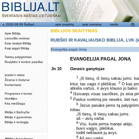
2026 08 08 Šeštad.
apie projektą
apie svetainę
medis
BIBLIJOS SKAITYMAS
Apie Bibliją
Lietuviški vertimai
RUBŠIO IR KAVALIAUSKO BIBLIJA, LVK (kat
Kaip skaityti Bibliją
Kaip įsigyti Bibliją
Evangelija pagal Joną
Tekstų palyginimas
EVANGELIJA PAGAL JONĄ
Rodyklės ir teminė paieška
Jn 10
Gerasis ganytojas
Įvadai ir raktai
1
„Iš tiesų, iš tiesų sakau jums: ka
Žinynai ir žodynai
2
kitur, tas vagis ir plėšikas.
O kas pro 
Komentarai
atkelia vartus, ir avys klauso jo balso
4
Programos ir kursai
Išsivaręs visas saviškes, jis eina pr
5
Homilijos
Paskui svetimą jos neseks, bet nuo j
Kita medžiaga
6
Jėzus pasakė jiems tą palyginimą,
toliau:
Biblija ir Bažnyčia
„Iš tiesų, iš tiesų sakau jums:
Biblija ir gyvenimas
aš – avių vartai.
Biblija ir teologija
8
Visi, kurie pirma manęs atėjo,
buvo vagys, plėšikai,
todėl neklausė jų avys.
9
Aš esu vartai.
Biblija.lt naujienos