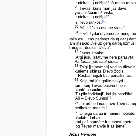
ir niekas jų neišplėš iš mano ranko
29
Tėvas, kuris man jas davė,
yra aukščiau už viską,
ir niekas jų neišplėš
[i2]
iš Tėvo rankos.
30
Aš ir Tėvas esame viena“.
31
Ir vėl žydai stvėrėsi akmenų, n
valia esu jums padaręs daug gerų dar
jam atsakė: „Ne už gerą darbą užmuši
žmogus, dediesi Dievu“.
34
Jėzus atsakė:
„Argi jūsų Įstatyme nėra parašyta:
Aš tariau: jūs esat dievai!?
35
Taigi [Įstatymas] vadina dievais
kuriems skirtas Dievo žodis,
ir Raštas negali būti panaikintas.
36
Kaip tad jūs galite sakyti
tam, kurį Tėvas pašventino ir
siuntė pasaulin:
'Tu piktžodžiauji', kai jis pareiškė:
'Aš – Dievo Sūnus!'?
37
Jei aš nedarau savo Tėvo darbų
netikėkite manimi!
38
O jeigu darau ir manimi netikite,
tikėkite darbais,
kad pažintumėte ir suprastumėte,
jog Tėvas manyje ir aš jame“.
Jėzus Perėjoje