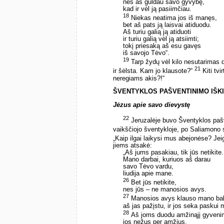
nes aš guldau savo gyvybę,
kad ir vėl ją pasiimčiau.
18
Niekas neatima jos iš manęs,
bet aš pats ją laisvai atiduodu.
Aš turiu galią ją atiduoti
ir turiu galią vėl ją atsiimti;
tokį priesaką aš esu gavęs
iš savojo Tėvo“.
19
Tarp žydų vėl kilo nesutarimas d
21
ir šėlsta. Kam jo klausote?“
Kiti tvi
neregiams akis?!“
ŠVENTYKLOS PAŠVENTINIMO IŠK
Jėzus apie savo dievystę
22
Jeruzalėje buvo Šventyklos paš
vaikščiojo šventykloje, po Saliamono 
„Kaip ilgai laikysi mus abejonėse? Je
jiems atsakė:
„Aš jums pasakiau, tik jūs netikite.
Mano darbai, kuriuos aš darau
savo Tėvo vardu,
liudija apie mane.
26
Bet jūs netikite,
nes jūs – ne manosios avys.
27
Manosios avys klauso mano bal
aš jas pažįstu, ir jos seka paskui
28
Aš joms duodu amžinąjį gyveni
jos nežus per amžius,