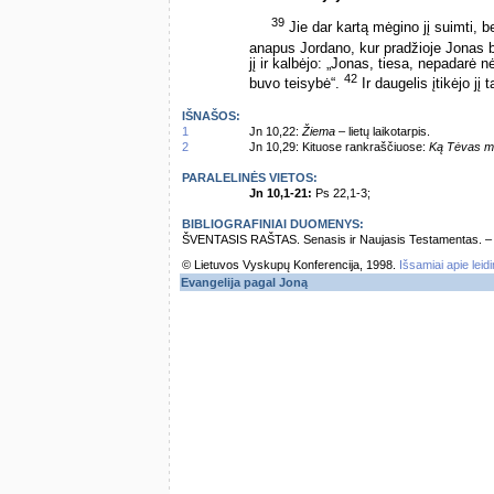
39
Jie dar kartą mėgino jį suimti, be
anapus Jordano, kur pradžioje Jonas bu
jį ir kalbėjo: „Jonas, tiesa, nepadarė 
42
buvo teisybė“.
Ir daugelis įtikėjo jį
IŠNAŠOS:
1
Jn 10,22:
Žiema
– lietų laikotarpis.
2
Jn 10,29: Kituose rankraščiuose:
Ką Tėvas ma
PARALELINĖS VIETOS:
Jn 10,1-21:
Ps 22,1-3;
BIBLIOGRAFINIAI DUOMENYS:
ŠVENTASIS RAŠTAS. Senasis ir Naujasis Testamentas. – Vi
© Lietuvos Vyskupų Konferencija, 1998.
Išsamiai apie leid
Evangelija pagal Joną