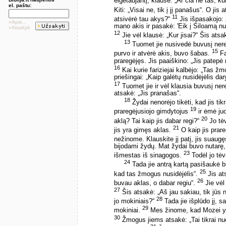
elgetaujantį, klausė: „Ar čia ne tas,
el. paštu:
Kiti: „Visai ne, tik į jį panašus“. O jis 
11
atsivėrė tau akys?“
Jis išpasakojo:
»Apie...
mano akis ir pasakė: 'Eik į Siloamą nus
»Atsakyti
12
Jie vėl klausė: „Kur jisai?“ Šis atsa
13
Tuomet jie nusivedė buvusį nere
15
purvo ir atvėrė akis, buvo šabas.
Fa
praregėjęs. Jis paaiškino: „Jis patepė 
16
Kai kurie fariziejai kalbėjo: „Tas ž
priešingai: „Kaip galėtų nusidėjėlis da
17
Tuomet jie ir vėl klausia buvusį ner
atsakė: „Jis pranašas“.
18
Žydai nenorėjo tikėti, kad jis tik
19
praregėjusiojo gimdytojus
ir ėmė juo
20
aklą? Tai kaip jis dabar regi?“
Jo tėv
21
jis yra gimęs aklas.
O kaip jis prar
nežinome. Klauskite jį patį, jis suaug
bijodami žydų. Mat žydai buvo nutarę, 
23
išmestas iš sinagogos.
Todėl jo tėv
24
Tada jie antrą kartą pasišaukė b
25
kad tas žmogus nusidėjėlis“.
Jis ats
26
buvau aklas, o dabar regiu“.
Jie vėl 
27
Šis atsakė: „Aš jau sakiau, tik jūs ne
28
jo mokiniais?“
Tada jie išplūdo jį, 
29
mokiniai.
Mes žinome, kad Mozei yra
30
Žmogus jiems atsakė: „Tai tikrai nuo