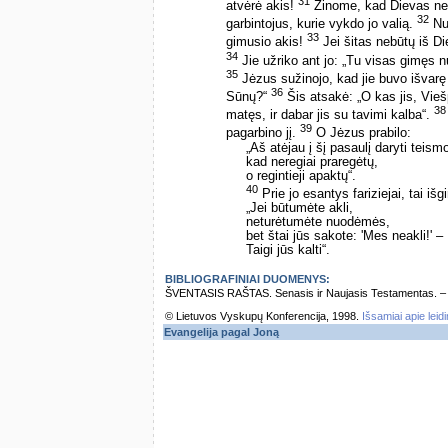
31
atvėrė akis!
Žinome, kad Dievas neiš
32
garbintojus, kurie vykdo jo valią.
Nuo
33
gimusio akis!
Jei šitas nebūtų iš Di
34
Jie užriko ant jo: „Tu visas gimęs n
35
Jėzus sužinojo, kad jie buvo išvarę j
36
Sūnų?“
Šis atsakė: „O kas jis, Viešp
38
matęs, ir dabar jis su tavimi kalba“.
39
pagarbino jį.
O Jėzus prabilo:
„Aš atėjau į šį pasaulį daryti teism
kad neregiai praregėtų,
o regintieji apaktų“.
40
Prie jo esantys fariziejai, tai išg
„Jei būtumėte akli,
neturėtumėte nuodėmės,
bet štai jūs sakote: 'Mes neakli!' –
Taigi jūs kalti“.
BIBLIOGRAFINIAI DUOMENYS:
ŠVENTASIS RAŠTAS. Senasis ir Naujasis Testamentas. – Vi
© Lietuvos Vyskupų Konferencija, 1998.
Išsamiai apie leid
Evangelija pagal Joną