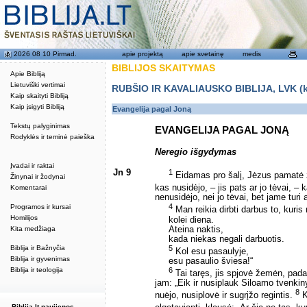
2026 08 10 Pirmad.
apie projektą
apie svetainę
medis
BIBLIJOS SKAITYMAS
Apie Bibliją
Lietuviški vertimai
RUBŠIO IR KAVALIAUSKO BIBLIJA, LVK (kat
Kaip skaityti Bibliją
Kaip įsigyti Bibliją
Evangelija pagal Joną
Tekstų palyginimas
EVANGELIJA PAGAL JONĄ
Rodyklės ir teminė paieška
Neregio išgydymas
Įvadai ir raktai
Jn 9
1
Eidamas pro šalį, Jėzus pamatė 
Žinynai ir žodynai
kas nusidėjo, – jis pats ar jo tėvai, 
Komentarai
nenusidėjo, nei jo tėvai, bet jame turi 
4
Programos ir kursai
Man reikia dirbti darbus to, kuris
Homilijos
kolei diena.
Ateina naktis,
Kita medžiaga
kada niekas negali darbuotis.
5
Biblija ir Bažnyčia
Kol esu pasaulyje,
Biblija ir gyvenimas
esu pasaulio šviesa!“
6
Biblija ir teologija
Tai taręs, jis spjovė žemėn, padar
jam: „Eik ir nusiplauk Siloamo tvenkiny
8
nuėjo, nusiplovė ir sugrįžo regintis.
K
Biblija.lt naujienos