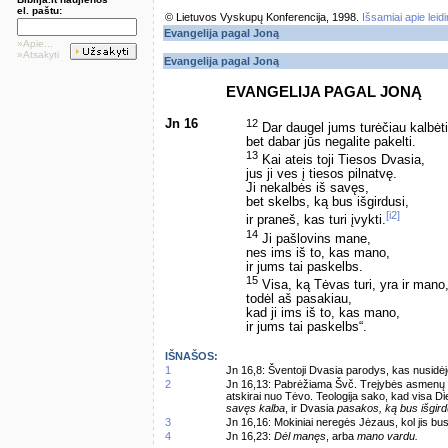
el. paštu:
© Lietuvos Vyskupų Konferencija, 1998.
Išsamiai apie leid
Evangelija pagal Joną
»Apie...
»Atsakyti
Evangelija pagal Joną
EVANGELIJA PAGAL JONĄ
Jn 16
12
Dar daugel jums turėčiau kalbėti
bet dabar jūs negalite pakelti.
13
Kai ateis toji Tiesos Dvasia,
jus ji ves į tiesos pilnatvę.
Ji nekalbės iš savęs,
bet skelbs, ką bus išgirdusi,
[i2]
ir praneš, kas turi įvykti.
14
Ji pašlovins mane,
nes ims iš to, kas mano,
ir jums tai paskelbs.
15
Visa, ką Tėvas turi, yra ir mano
todėl aš pasakiau,
kad ji ims iš to, kas mano,
ir jums tai paskelbs“.
IŠNAŠOS:
1
Jn 16,8: Šventoji Dvasia parodys, kas nusidėj
2
Jn 16,13: Pabrėžiama Švč. Trejybės asmenų vie
atskirai nuo Tėvo. Teologija sako, kad visa Di
savęs kalba
, ir Dvasia
pasakos, ką bus išgird
3
Jn 16,16: Mokiniai neregės Jėzaus, kol jis bu
4
Jn 16,23:
Dėl manęs
, arba
mano vardu.