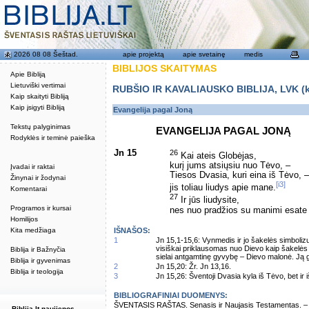
2026 08 08 Šeštad.
apie projektą
apie svetainę
medis
BIBLIJOS SKAITYMAS
Apie Bibliją
Lietuviški vertimai
RUBŠIO IR KAVALIAUSKO BIBLIJA, LVK (kat
Kaip skaityti Bibliją
Kaip įsigyti Bibliją
Evangelija pagal Joną
Tekstų palyginimas
EVANGELIJA PAGAL JONĄ
Rodyklės ir teminė paieška
Jn 15
26
Kai ateis Globėjas,
kurį jums atsiųsiu nuo Tėvo, –
Įvadai ir raktai
Tiesos Dvasia, kuri eina iš Tėvo, –
Žinynai ir žodynai
[i3]
jis toliau liudys apie mane.
Komentarai
27
Ir jūs liudysite,
Programos ir kursai
nes nuo pradžios su manimi esate
Homilijos
Kita medžiaga
IŠNAŠOS:
1
Jn 15,1-15,6: Vynmedis ir jo šakelės simboli
visiškai priklausomas nuo Dievo kaip šakelės
Biblija ir Bažnyčia
sielai antgamtinę gyvybę – Dievo malonė. Ją g
Biblija ir gyvenimas
2
Jn 15,20: Žr. Jn 13,16.
Biblija ir teologija
3
Jn 15,26: Šventoji Dvasia kyla iš Tėvo, bet ir 
BIBLIOGRAFINIAI DUOMENYS:
ŠVENTASIS RAŠTAS. Senasis ir Naujasis Testamentas. – Vi
Biblija.lt naujienos