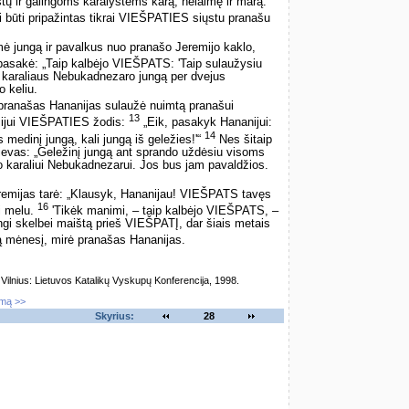
tų ir galingoms karalystėms karą, nelaimę ir marą.
li būti pripažintas tikrai VIEŠPATIES siųstu pranašu
.
 jungą ir pavalkus nuo pranašo Jeremijo kaklo,
pasakė: „Taip kalbėjo VIEŠPATS: 'Taip sulaužysiu
o karaliaus Nebukadnezaro jungą per dvejus
 keliu.
i pranašas Hananijas sulaužė nuimtą pranašui
13
emijui VIEŠPATIES žodis:
„Eik, pasakyk Hananijui:
14
medinį jungą, kali jungą iš geležies!'“
Nes šitaip
ievas: „Geležinį jungą ant sprando uždėsiu visoms
 karaliui Nebukadnezarui. Jos bus jam pavaldžios.
remijas tarė: „Klausyk, Hananijau! VIEŠPATS tavęs
16
ki melu.
'Tikėk manimi, – taip kalbėjo VIEŠPATS, –
ngi skelbei maištą prieš VIEŠPATĮ, dar šiais metais
ą mėnesį, mirė pranašas Hananijas.
lnius: Lietuvos Katalikų Vyskupų Konferencija, 1998.
imą >>
Skyrius:
28