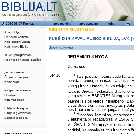
2026 08 07 Penktad.
apie projektą
apie svetainę
medis
BIBLIJOS SKAITYMAS
Apie Bibliją
Lietuviški vertimai
RUBŠIO IR KAVALIAUSKO BIBLIJA, LVK (kat
Kaip skaityti Bibliją
Kaip įsigyti Bibliją
Jeremijo knyga
Tekstų palyginimas
JEREMIJO KNYGA
Rodyklės ir teminė paieška
Du jungai
Įvadai ir raktai
Jer 28
1
Tais pačiais metais, Judo karalia
Žinynai ir žodynai
penktą mėnesį, pranašas Hananijas,
Komentarai
kunigų ir visų žmonių akivaizdoje, sak
Programos ir kursai
Izraelio Dievas: 'Sulaužiau Babilono k
Homilijos
vietą visus VIEŠPATIES Namų reikmen
Kita medžiaga
paėmė iš šios vietos ir išgabeno į Bab
visus Judo tremtinius, išvarytus į Bab
Biblija ir Bažnyčia
nes Babilono karaliaus jungą sulaužysi
Biblija ir gyvenimas
5
Pranašas Jeremijas, atsakydamas
Biblija ir teologija
„Tebūnie taip! Tepadaro tai VIEŠPATS
VIEŠPATIES Namų rykus ir visus tremti
atidžiai, ką pasakysiu tau ir visiem
Biblija.lt naujienos