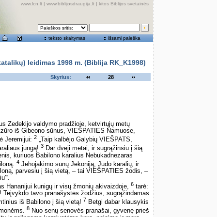
www.lcn.lt
|
www.biblijosdraugija.lt
|
kitos Biblijos svetainės
teksto skaitymas
išsami paieška
alikų) leidimas 1998 m. (Biblija RK_K1998)
Skyrius:
28
us Zedekijo valdymo pradžioje, ketvirtųjų metų
 Azūro iš Gibeono sūnus, VIEŠPATIES Namuose,
2
ė Jeremijui:
„Taip kalbėjo Galybių VIEŠPATS,
3
araliaus jungą!
Dar dveji metai, ir sugrąžinsiu į šią
is, kuriuos Babilono karalius Nebukadnezaras
4
iloną.
Jehojakimo sūnų Jekoniją, Judo karalių, ir
iloną, parvesiu į šią vietą, – tai VIEŠPATIES žodis, –
u'“.
6
 Hananijui kunigų ir visų žmonių akivaizdoje,
tarė:
! Teįvykdo tavo pranašystės žodžius, sugrąžindamas
7
nius iš Babilono į šią vietą!
Betgi dabar klausykis
8
s žmonėms.
Nuo senų senovės pranašai, gyvenę prieš