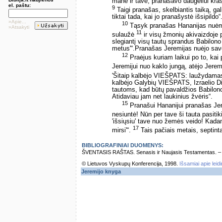
mane ir tave, pranašavo daugeliui kraš
el. paštu:
9
Taigi pranašas, skelbiantis taiką, ga
tiktai tada, kai jo pranašystė išsipildo“
»Apie...
10
Tąsyk pranašas Hananijas nuėmė
»Atsakyti
11
sulaužė
ir visų žmonių akivaizdoje 
slegiantį visų tautų sprandus Babilon
metus'“.Pranašas Jeremijas nuėjo savo
12
Praėjus kuriam laikui po to, ka
Jeremijui nuo kaklo jungą, atėjo Jer
'Šitaip kalbėjo VIEŠPATS: laužydamas 
kalbėjo Galybių VIEŠPATS, Izraelio D
tautoms, kad būtų pavaldžios Babilono
Atidaviau jam net laukinius žvėris“.
15
Pranašui Hananijui pranašas Je
nesiuntė! Nūn per tave ši tauta pasiti
'išsiųsiu' tave nuo žemės veido! Kada
17
mirsi'“.
Tais pačiais metais, septint
BIBLIOGRAFINIAI DUOMENYS:
ŠVENTASIS RAŠTAS. Senasis ir Naujasis Testamentas. – Vi
© Lietuvos Vyskupų Konferencija, 1998.
Išsamiai apie leid
Jeremijo knyga