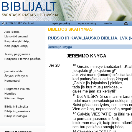
2026 08 07 Penktad.
apie projektą
apie svetainę
medis
BIBLIJOS SKAITYMAS
Apie Bibliją
Lietuviški vertimai
RUBŠIO IR KAVALIAUSKO BIBLIJA, LVK (kat
Kaip skaityti Bibliją
Kaip įsigyti Bibliją
Jeremijo knyga
Tekstų palyginimas
JEREMIJO KNYGA
Rodyklės ir teminė paieška
Jer 20
10
Girdžiu minioje šnabždant: „Klai
Įskųskite jį! Įskųskime jį!“
Įvadai ir raktai
Juk visi mano {tariami} bičiuliai lau
Žinynai ir žodynai
kad padaryčiau klaidingą žingsnį.
Komentarai
„Galbūt jis įsipainios į pinkles,
tada jis bus mūsų rankose, –
Programos ir kursai
galėsime jam atsikeršyti!“
Homilijos
11
Bet VIEŠPATS su manimi tarsi g
Kita medžiaga
todėl mano persekiotojai suklups, j
Baisi gėda juos lydės, nes jiems ne
Biblija ir Bažnyčia
Vien amžiną, nepraeinančią negarb
Biblija ir gyvenimas
12
Galybių VIEŠPATIE, tu ištiri teis
Biblija ir teologija
tu permatai jausmus ir širdį,
leisk man matyti, kaip jiems atkerš
nes tau patikėjau savąją bėdą.
13
Biblija.lt naujienos