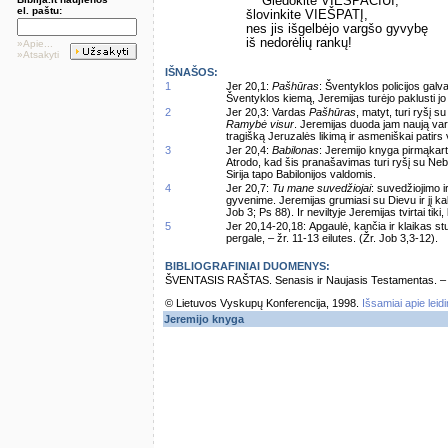
Giedokite VIEŠPAČIUI,
el. paštu:
šlovinkite VIEŠPATĮ,
nes jis išgelbėjo vargšo gyvybę
iš nedorėlių rankų!
»Apie...
»Atsakyti
IŠNAŠOS:
1
Jer 20,1:
Pašhūras
: Šventyklos policijos galv
Šventyklos kiemą, Jeremijas turėjo paklusti jo 
2
Jer 20,3: Vardas
Pašhūras
, matyt, turi ryšį 
Ramybė visur
. Jeremijas duoda jam naują va
tragišką Jeruzalės likimą ir asmeniškai patirs v
3
Jer 20,4:
Babilonas
: Jeremijo knyga pirmąkart 
Atrodo, kad šis pranašavimas turi ryšį su Neb
Sirija tapo Babilonijos valdomis.
4
Jer 20,7:
Tu mane suvedžiojai
: suvedžiojimo 
gyvenime. Jeremijas grumiasi su Dievu ir jį kal
Job 3; Ps 88). Ir neviltyje Jeremijas tvirtai tik
5
Jer 20,14-20,18: Apgaulė, kančia ir klaikas stu
pergale, – žr. 11-13 eilutes. (Žr. Job 3,3-12).
BIBLIOGRAFINIAI DUOMENYS:
ŠVENTASIS RAŠTAS. Senasis ir Naujasis Testamentas. – Vi
© Lietuvos Vyskupų Konferencija, 1998.
Išsamiai apie leid
Jeremijo knyga