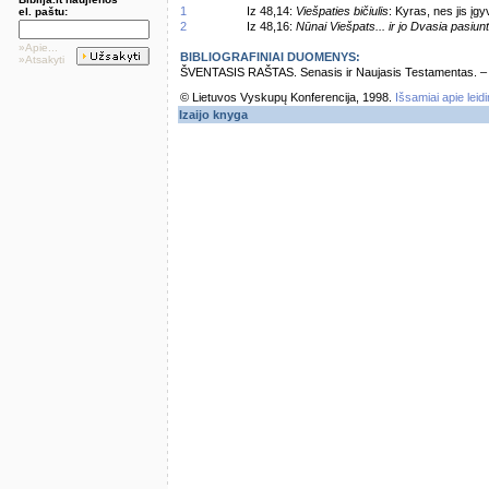
1
Iz 48,14:
Viešpaties bičiulis
: Kyras, nes jis įg
el. paštu:
2
Iz 48,16:
Nūnai Viešpats... ir jo Dvasia pasiu
»Apie...
BIBLIOGRAFINIAI DUOMENYS:
»Atsakyti
ŠVENTASIS RAŠTAS. Senasis ir Naujasis Testamentas. – Vi
© Lietuvos Vyskupų Konferencija, 1998.
Išsamiai apie leid
Izaijo knyga