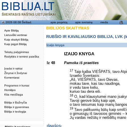
2026 08 08 Šeštad.
apie projektą
apie svetainę
medis
BIBLIJOS SKAITYMAS
Apie Bibliją
Lietuviški vertimai
RUBŠIO IR KAVALIAUSKO BIBLIJA, LVK (kat
Kaip skaityti Bibliją
Kaip įsigyti Bibliją
Izaijo knyga
Tekstų palyginimas
IZAIJO KNYGA
Rodyklės ir teminė paieška
Iz 48
Pamoka iš praeities
Įvadai ir raktai
17
Taip kalba VIEŠPATS, tavo Atpi
Žinynai ir žodynai
Izraelio Šventasis:
Komentarai
„Aš, VIEŠPATS, tavo Dievas,
mokau tave, kas tau naudinga,
Programos ir kursai
ir vedu tave keliu,
Homilijos
kuriuo tau dera eiti.
Kita medžiaga
18
O, kad klausytumei mano įsak
Tavoji gerovė būtų kaip upė,
Biblija ir Bažnyčia
o tavo teisumas kaip marių bangos
Biblija ir gyvenimas
19
Tavo palikuonių būtų kaip smilči
Biblija ir teologija
o gimusiųjų iš tavosios giminės – k
Jų vardas nežūtų ir neišdiltų mano
IŠNAŠOS:
Biblija.lt naujienos