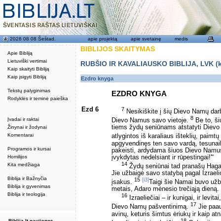
2026 08 08 Šeštad.
apie projektą
apie svetainę
medis
BIBLIJOS SKAITYMAS
Apie Bibliją
Lietuviški vertimai
RUBŠIO IR KAVALIAUSKO BIBLIJA, LVK (kat
Kaip skaityti Bibliją
Kaip įsigyti Bibliją
Ezdro knyga
Tekstų palyginimas
EZDRO KNYGA
Rodyklės ir teminė paieška
Ezd 6
7
Nesikiškite į šių Dievo Namų darb
8
Įvadai ir raktai
Dievo Namus savo vietoje.
Be to, ši
tiems žydų seniūnams atstatyti Dievo 
Žinynai ir žodynai
Komentarai
atlygintos iš karaliaus išteklių, paimt
apgyvendinęs ten savo vardą, tesunaikin
Programos ir kursai
pakeisti, ardydama šiuos Dievo Namus 
įvykdytas nedelsiant ir rūpestingai!'“
Homilijos
14
Kita medžiaga
Žydų seniūnai tad pranašų Hagajo
Jie užbaigė savo statybą pagal Izraeli
Biblija ir Bažnyčia
15
[i3]
įsakus.
Taigi šie Namai buvo užba
Biblija ir gyvenimas
metais, Adaro mėnesio trečiąją dieną.
Biblija ir teologija
16
Izraeliečiai – ir kunigai, ir levit
17
Dievo Namų pašventinimą.
Jie paau
avinų, keturis šimtus ėriukų ir kaip a
18
Biblija.lt naujienos