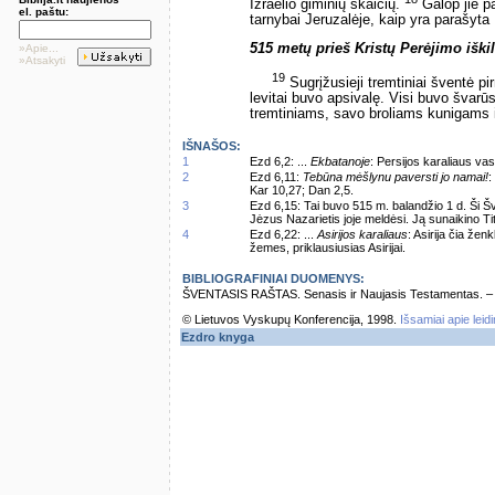
Izraelio giminių skaičių.
Galop jie pa
el. paštu:
tarnybai Jeruzalėje, kaip yra parašyt
515 metų prieš Kristų Perėjimo iški
»Apie...
»Atsakyti
19
Sugrįžusieji tremtiniai šventė pi
levitai buvo apsivalę. Visi buvo švarū
tremtiniams, savo broliams kunigams 
IŠNAŠOS:
1
Ezd 6,2: ...
Ekbatanoje
: Persijos karaliaus va
2
Ezd 6,11:
Tebūna mėšlynu paversti jo namai!
:
Kar 10,27; Dan 2,5.
3
Ezd 6,15: Tai buvo 515 m. balandžio 1 d. Ši Šv
Jėzus Nazarietis joje meldėsi. Ją sunaikino Ti
4
Ezd 6,22: ...
Asirijos karaliaus
: Asirija čia že
žemes, priklausiusias Asirijai.
BIBLIOGRAFINIAI DUOMENYS:
ŠVENTASIS RAŠTAS. Senasis ir Naujasis Testamentas. – Vi
© Lietuvos Vyskupų Konferencija, 1998.
Išsamiai apie leid
Ezdro knyga