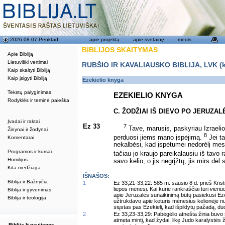
2026 08 07 Penktad.
apie projektą
apie svetainę
medis
BIBLIJOS SKAITYMAS
Apie Bibliją
Lietuviški vertimai
RUBŠIO IR KAVALIAUSKO BIBLIJA, LVK (kat
Kaip skaityti Bibliją
Kaip įsigyti Bibliją
Ezekielio knyga
Tekstų palyginimas
EZEKIELIO KNYGA
Rodyklės ir teminė paieška
C. ŽODŽIAI IŠ DIEVO PO JERUZALĖS 
Įvadai ir raktai
Ez 33
7
Tave, marusis, paskyriau Izraelio
Žinynai ir žodynai
8
perduosi jiems mano įspėjimą.
Jei ta
Komentarai
nekalbėsi, kad įspėtumei nedorėlį mesti
Programos ir kursai
tačiau jo kraujo pareikalausiu iš tavo
Homilijos
savo kelio, o jis negrįžtų, jis mirs dėl
Kita medžiaga
IŠNAŠOS:
Biblija ir Bažnyčia
1
Ez 33,21-33,22: 585 m. sausio 8 d. prieš Kris
liepos mėnesį. Kai kurie rankraščiai turi
vienuo
Biblija ir gyvenimas
apie Jeruzalės sunaikinimą būtų pasiekusi Eze
Biblija ir teologija
užtrukdavo apie keturis mėnesius kelionėje nu
siųstas pas Ezekielį, kad išpildytų pažadą, du
2
Ez 33,23-33,29: Pabėgėlio atnešta žinia buvo š
atmeta mintį, kad žydai, likę Judo karalystės ž
Biblija.lt naujienos