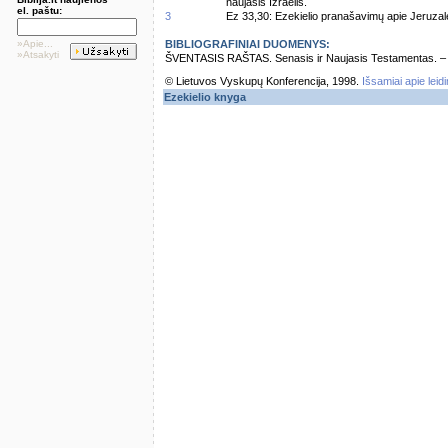
naujasis Izraelis.
el. paštu:
3
Ez 33,30: Ezekielio pranašavimų apie Jeruzalę
»Apie...
BIBLIOGRAFINIAI DUOMENYS:
»Atsakyti
ŠVENTASIS RAŠTAS. Senasis ir Naujasis Testamentas. – Vi
© Lietuvos Vyskupų Konferencija, 1998.
Išsamiai apie leid
Ezekielio knyga