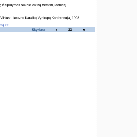
 išsipildymas sukėlė laikiną tremtinių dėmesį.
lnius: Lietuvos Katalikų Vyskupų Konferencija, 1998.
imą >>
Skyrius:
33