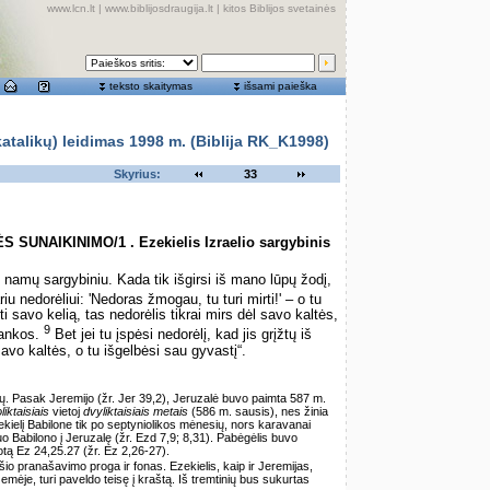
www.lcn.lt
|
www.biblijosdraugija.lt
|
kitos Biblijos svetainės
teksto skaitymas
išsami paieška
alikų) leidimas 1998 m. (Biblija RK_K1998)
Skyrius:
33
SUNAIKINIMO/1 . Ezekielis Izraelio sargybinis
 namų sargybiniu. Kada tik išgirsi iš mano lūpų žodį,
riu nedorėliui: 'Nedoras žmogau, tu turi mirti!' – o tu
 savo kelią, tas nedorėlis tikrai mirs dėl savo kaltės,
9
 rankos.
Bet jei tu įspėsi nedorėlį, kad jis grįžtų iš
 savo kaltės, o tu išgelbėsi sau gyvastį“.
tų. Pasak Jeremijo (žr. Jer 39,2), Jeruzalė buvo paimta 587 m.
liktaisiais
vietoj
dvyliktaisiais metais
(586 m. sausis), nes žinia
kielį Babilone tik po septyniolikos mėnesių, nors karavanai
o Babilono į Jeruzalę (žr. Ezd 7,9; 8,31). Pabėgėlis buvo
otą Ez 24,25.27 (žr. Ez 2,26-27).
io pranašavimo proga ir fonas. Ezekielis, kaip ir Jeremijas,
emėje, turi paveldo teisę į kraštą. Iš tremtinių bus sukurtas