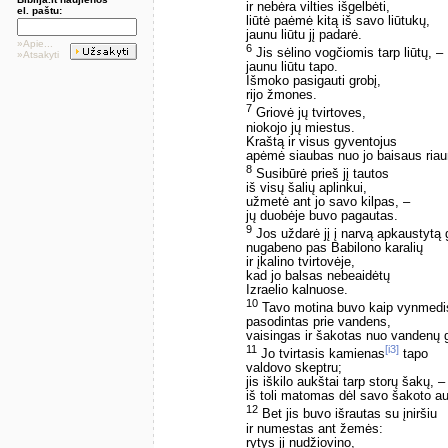
ir nebėra vilties išgelbėti,
el. paštu:
liūtė paėmė kitą iš savo liūtukų,
jaunu liūtu jį padarė.
»Apie...
6
Jis sėlino vogčiomis tarp liūtų, –
»Atsakyti
jaunu liūtu tapo.
Išmoko pasigauti grobį,
rijo žmones.
7
Griovė jų tvirtoves,
niokojo jų miestus.
Kraštą ir visus gyventojus
apėmė siaubas nuo jo baisaus ria
8
Susibūrė prieš jį tautos
iš visų šalių aplinkui,
užmetė ant jo savo kilpas, –
jų duobėje buvo pagautas.
9
Jos uždarė jį į narvą apkaustytą 
nugabeno pas Babilono karalių
ir įkalino tvirtovėje,
kad jo balsas nebeaidėtų
Izraelio kalnuose.
10
Tavo motina buvo kaip vynmedi
pasodintas prie vandens,
vaisingas ir šakotas nuo vandenų 
11
[i3]
Jo tvirtasis kamienas
tapo
valdovo skeptru;
jis iškilo aukštai tarp storų šakų, –
iš toli matomas dėl savo šakoto a
12
Bet jis buvo išrautas su įniršiu
ir numestas ant žemės:
rytys jį nudžiovino,