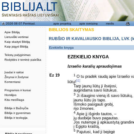
2026 08 07 Penktad.
apie projektą
apie svetainę
medis
BIBLIJOS SKAITYMAS
Apie Bibliją
Lietuviški vertimai
RUBŠIO IR KAVALIAUSKO BIBLIJA, LVK (kat
Kaip skaityti Bibliją
Kaip įsigyti Bibliją
Ezekielio knyga
Tekstų palyginimas
EZEKIELIO KNYGA
Rodyklės ir teminė paieška
Izraelio karalių apraudojimas
Įvadai ir raktai
Ez 19
1
O tu pradėk raudą apie Izraelio 
Žinynai ir žodynai
[i1]
liūtų!
Komentarai
Tarp jaunų liūtų ji ilsėjosi,
augindama savo liūtukus.
Programos ir kursai
3
Homilijos
Ji išaugino vieną iš savo liūtukų,
jaunu liūtu jis tapo.
Kita medžiaga
Išmoko pasigauti grobį,
rijo žmones.
Biblija ir Bažnyčia
4
Biblija ir gyvenimas
Apie jį išgirdo tautos, –
jų duobėje buvo pagautas.
Biblija ir teologija
Jos nutempė jį apkaustytą grandi
į Egipto kraštą.
5
Pajutusi, kad ji bejėgė
Biblija.lt naujienos