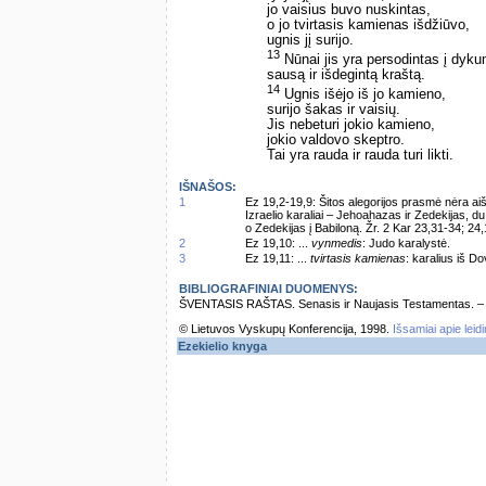
jo vaisius buvo nuskintas,
o jo tvirtasis kamienas išdžiūvo,
ugnis jį surijo.
13
Nūnai jis yra persodintas į dyk
sausą ir išdegintą kraštą.
14
Ugnis išėjo iš jo kamieno,
surijo šakas ir vaisių.
Jis nebeturi jokio kamieno,
jokio valdovo skeptro.
Tai yra rauda ir rauda turi likti.
IŠNAŠOS:
1
Ez 19,2-19,9: Šitos alegorijos prasmė nėra aiški
Izraelio karaliai – Jehoahazas ir Zedekijas, 
o Zedekijas į Babiloną. Žr. 2 Kar 23,31-34; 24
2
Ez 19,10: ...
vynmedis
: Judo karalystė.
3
Ez 19,11: ...
tvirtasis kamienas
: karalius iš Do
BIBLIOGRAFINIAI DUOMENYS:
ŠVENTASIS RAŠTAS. Senasis ir Naujasis Testamentas. – Vi
© Lietuvos Vyskupų Konferencija, 1998.
Išsamiai apie leid
Ezekielio knyga