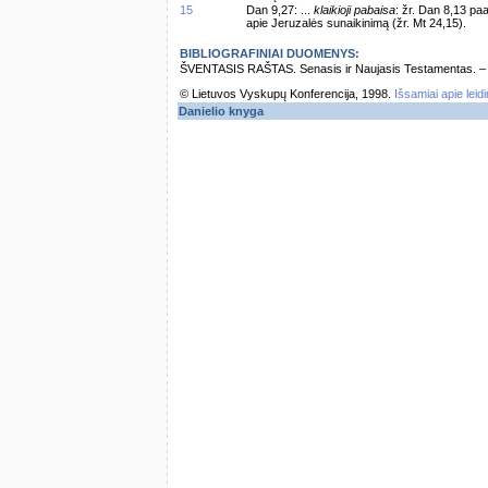
15
Dan 9,27: ...
klaikioji pabaisa
: žr. Dan 8,13 pa
apie Jeruzalės sunaikinimą (žr. Mt 24,15).
BIBLIOGRAFINIAI DUOMENYS:
ŠVENTASIS RAŠTAS. Senasis ir Naujasis Testamentas. – Vi
© Lietuvos Vyskupų Konferencija, 1998.
Išsamiai apie leid
Danielio knyga