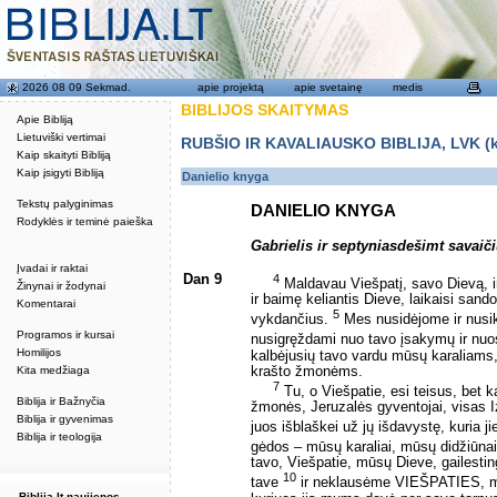
2026 08 09 Sekmad.
apie projektą
apie svetainę
medis
BIBLIJOS SKAITYMAS
Apie Bibliją
Lietuviški vertimai
RUBŠIO IR KAVALIAUSKO BIBLIJA, LVK (kat
Kaip skaityti Bibliją
Kaip įsigyti Bibliją
Danielio knyga
Tekstų palyginimas
DANIELIO KNYGA
Rodyklės ir teminė paieška
Gabrielis ir septyniasdešimt savaič
Įvadai ir raktai
Dan 9
4
Maldavau Viešpatį, savo Dievą, ir 
Žinynai ir žodynai
ir baimę keliantis Dieve, laikaisi sand
Komentarai
5
vykdančius.
Mes nusidėjome ir nusik
Programos ir kursai
nusigręždami nuo tavo įsakymų ir nuo
Homilijos
kalbėjusių tavo vardu mūsų karaliams
krašto žmonėms.
Kita medžiaga
7
Tu, o Viešpatie, esi teisus, bet 
Biblija ir Bažnyčia
žmonės, Jeruzalės gyventojai, visas Izra
Biblija ir gyvenimas
juos išblaškei už jų išdavystę, kuria j
Biblija ir teologija
gėdos – mūsų karaliai, mūsų didžiūna
tavo, Viešpatie, mūsų Dieve, gailest
10
tave
ir neklausėme VIEŠPATIES, mūsų
Biblija.lt naujienos