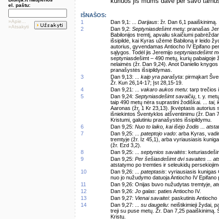
kuriuos jis mums davė per savo tarnu
el. paštu:
IŠNAŠOS:
»Apie...
1
Dan 9,1: ...
Darijaus
: žr. Dan 6,1 paaiškinimą.
»Atsakyti
2
Dan 9,2:
Septyniasdešimt metų
: pranašas Jer
Babilonijos tremtį, apvaliu skaičiumi pabrėžda
išsipildė, kai Kyras užėmė Babiloną ir leido ž
autorius, gyvendamas Antiocho IV Epifano per
sąlygos. Todėl jis Jeremijo
septyniasdešimt m
septyniasdešimt – 490 metų, kurių pabaigoje 
nelaimės (žr. Dan 9,24). Anot Danielio knygos 
pranašystės išsipildymas.
3
Dan 9,13: ...
kaip yra parašyta
: pirmąkart Šve
Žr. Kun 26,14-17; Įst 28,15-19.
4
Dan 9,21: ...
vakaro aukos metu
: tarp trečios
5
Dan 9,24:
Septyniasdešimt savaičių
, t. y. me
taip 490 metų nėra suprastini žodiškai. ...
tai,
Aaronas (žr. 1 Kr 23,13). Įkvėptasis autorius s
išniekintos Šventyklos atšventinimu (žr. Dan 
Kristumi, galutiniu pranašystės išsipildymu.
6
Dan 9,25:
Nuo to laiko, kai išėjo žodis ... atsta
7
Dan 9,25: ...
pateptojo vado
: arba Kyras, vadi
tremtyje (žr. Iz 45,1), arba vyriausiasis kun
(žr. Ezd 3,2).
8
Dan 9,25: ...
septynios savaitės
: keturiasdeši
9
Dan 9,25:
Per šešiasdešimt dvi savaites ... at
atstatymo po tremties ir seleukidų persekiojim
10
Dan 9,26: ...
pateptasis
: vyriausiasis kunigas
nuo jo nužudymo datuoja Antiocho IV Epifano 
11
Dan 9,26: Onijas buvo nužudytas tremtyje,
at
12
Dan 9,26:
Jo galas
: paties Antiocho IV.
13
Dan 9,27:
Vienai savaitei
: paskutinis Antiocho
14
Dan 9,27: ...
su daugeliu
: neištikimieji žydai, 
treji su puse metų. Žr. Dan 7,25 paaiškinimą. 
Kristų.