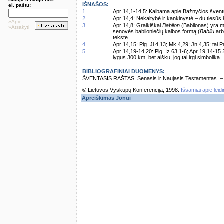
IŠNAŠOS:
el. paštu:
1
Apr 14,1-14,5: Kalbama apie Bažnyčios šven
2
Apr 14,4: Nekaltybė ir kankinystė – du tiesūs 
»Apie...
3
Apr 14,8: Graikiškai
Babilon
(Babilonas) yra m
»Atsakyti
senovės babiloniečių kalbos formą (
Babilu
ar
tekste.
4
Apr 14,15: Plg. Jl 4,13; Mk 4,29; Jn 4,35; tai
5
Apr 14,19-14,20: Plg. Iz 63,1-6; Apr 19,14-15
lygus 300 km, bet aišku, jog tai irgi simbolika.
BIBLIOGRAFINIAI DUOMENYS:
ŠVENTASIS RAŠTAS. Senasis ir Naujasis Testamentas. – Vi
© Lietuvos Vyskupų Konferencija, 1998.
Išsamiai apie leid
Apreiškimas Jonui