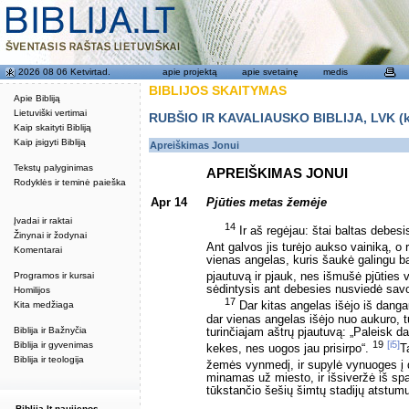
2026 08 06 Ketvirtad.
apie projektą
apie svetainę
medis
BIBLIJOS SKAITYMAS
Apie Bibliją
Lietuviški vertimai
RUBŠIO IR KAVALIAUSKO BIBLIJA, LVK (kat
Kaip skaityti Bibliją
Kaip įsigyti Bibliją
Apreiškimas Jonui
Tekstų palyginimas
APREIŠKIMAS JONUI
Rodyklės ir teminė paieška
Apr 14
Pjūties metas žemėje
Įvadai ir raktai
14
Ir aš regėjau: štai baltas debe
Žinynai ir žodynai
Ant galvos jis turėjo aukso vainiką, o
Komentarai
vienas angelas, kuris šaukė galingu b
Programos ir kursai
pjautuvą ir pjauk, nes išmušė pjūties v
sėdintysis ant debesies nusviedė sav
Homilijos
17
Kita medžiaga
Dar kitas angelas išėjo iš dangau
dar vienas angelas išėjo nuo aukuro, tu
Biblija ir Bažnyčia
turinčiajam aštrų pjautuvą: „Paleisk d
19
[i5]
Biblija ir gyvenimas
kekes, nes uogos jau prisirpo“.
T
Biblija ir teologija
žemės vynmedį, ir supylė vynuoges į 
minamas už miesto, ir išsiveržė iš sp
tūkstančio šešių šimtų stadijų atstum
Biblija.lt naujienos