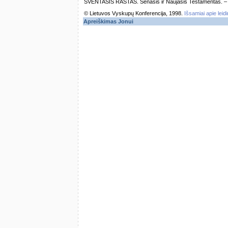
ŠVENTASIS RAŠTAS. Senasis ir Naujasis Testamentas. – Vi
© Lietuvos Vyskupų Konferencija, 1998.
Išsamiai apie leid
Apreiškimas Jonui