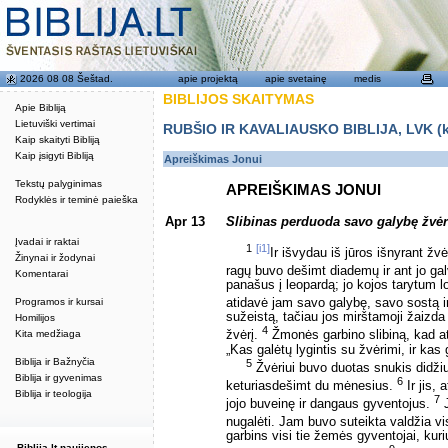
2026 08 08 Šeštad.
apie projektą
apie svetainę
medis
BIBLIJOS SKAITYMAS
Apie Bibliją
Lietuviški vertimai
RUBŠIO IR KAVALIAUSKO BIBLIJA, LVK (kat
Kaip skaityti Bibliją
Kaip įsigyti Bibliją
Apreiškimas Jonui
Tekstų palyginimas
APREIŠKIMAS JONUI
Rodyklės ir teminė paieška
Apr 13
Slibinas perduoda savo galybę žvėr
Įvadai ir raktai
1
[i1]
Ir išvydau iš jūros išnyrant žvė
Žinynai ir žodynai
ragų buvo dešimt diademų ir ant jo ga
Komentarai
panašus į leopardą; jo kojos tarytum lo
Programos ir kursai
atidavė jam savo galybę, savo sostą ir
sužeistą, tačiau jos mirštamoji žaizd
Homilijos
4
Kita medžiaga
žvėrį.
Žmonės garbino slibiną, kad ati
„Kas galėtų lygintis su žvėrimi, ir kas 
Biblija ir Bažnyčia
5
Žvėriui buvo duotas snukis didžiuot
Biblija ir gyvenimas
6
keturiasdešimt du mėnesius.
Ir jis, 
Biblija ir teologija
7
jojo buveinę ir dangaus gyventojus.
J
nugalėti. Jam buvo suteikta valdžia 
garbins visi tie žemės gyventojai, kur
Biblija.lt naujienos