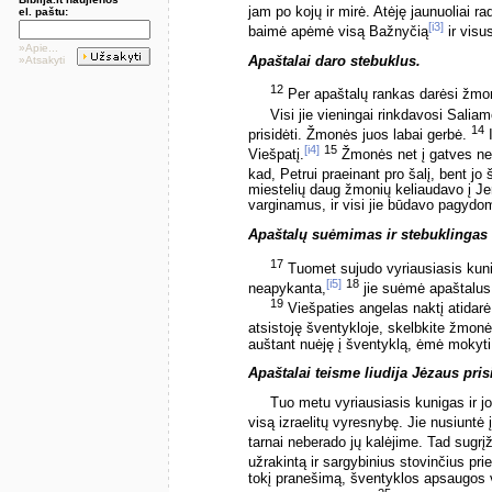
jam po kojų ir mirė. Atėję jaunuoliai r
el. paštu:
[i3]
baimė apėmė visą Bažnyčią
ir visus
»Apie...
Apaštalai daro stebuklus.
»Atsakyti
12
Per apaštalų rankas darėsi žmon
Visi jie vieningai rinkdavosi Salia
14
prisidėti. Žmonės juos labai gerbė.
I
[i4]
15
Viešpatį.
Žmonės net į gatves neš
kad, Petrui praeinant pro šalį, bent jo 
miestelių daug žmonių keliaudavo į Je
varginamus, ir visi jie būdavo pagydom
Apaštalų suėmimas ir stebuklingas
17
Tuomet sujudo vyriausiasis kuniga
[i5]
18
neapykanta,
jie suėmė apaštalus i
19
Viešpaties angelas naktį atidarė 
atsistoję šventykloje, skelbkite žmo
auštant nuėję į šventyklą, ėmė mokyti
Apaštalai teisme liudija Jėzaus pris
Tuo metu vyriausiasis kunigas ir jo
visą izraelitų vyresnybę. Jie nusiuntė 
tarnai neberado jų kalėjime. Tad sugrį
užrakintą ir sargybinius stovinčius pri
tokį pranešimą, šventyklos apsaugos v