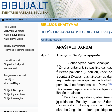
2026 08 10 Pirmad.
apie projektą
apie svetainę
medis
BIBLIJOS SKAITYMAS
Apie Bibliją
Lietuviški vertimai
RUBŠIO IR KAVALIAUSKO BIBLIJA, LVK (kat
Kaip skaityti Bibliją
Kaip įsigyti Bibliją
Apaštalų darbai
Tekstų palyginimas
APAŠTALŲ DARBAI
Rodyklės ir teminė paieška
Apd 5
Ananijo ir Sapfyros apgaulė
Įvadai ir raktai
1
[i1]
Vienas vyras, vardu Ananijas
Žinynai ir žodynai
2
Žmonai pritariant, jis pasiliko dalį ga
Komentarai
3
Petras paklausė: „Ananijau, kodėl šė
Programos ir kursai
Šventajai Dvasiai, pasilaikydamas dal
Homilijos
argi pardavęs negalėjai laisvai tvarkyt
Kita medžiaga
[i
pamelavai ne žmonėms, bet Dievui!“
Didi baimė pagavo visus tai girdėjusi
Biblija ir Bažnyčia
išnešė ir palaidojo.
Biblija ir gyvenimas
7
Po kokių trijų valandų atėjo Anan
Biblija ir teologija
ją paklausė: „Pasakyk man, ar už tiek 
Petras prabilo: „Kam gi jūs susimokėt
skamba žingsniai tų, kurie palaidojo ta
Biblija.lt naujienos