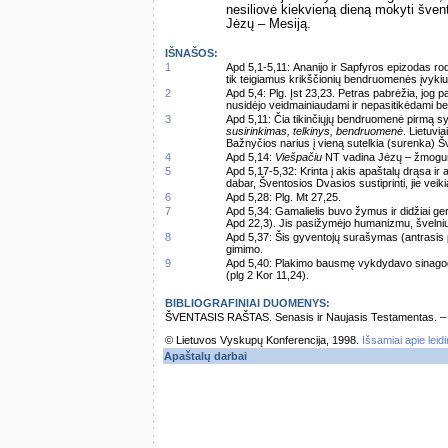
nesiliovė kiekvieną dieną mokyti švent
Jėzų – Mesiją.
IŠNAŠOS:
1
Apd 5,1-5,11: Ananijo ir Sapfyros epizodas ro
tik teigiamus krikščionių bendruomenės įvykiu
2
Apd 5,4: Plg. Įst 23,23. Petras pabrėžia, jog pa
nusidėjo veidmainiaudami ir nepasitikėdami 
3
Apd 5,11: Čia tikinčiųjų bendruomenė pirmą s
susirinkimas, telkinys, bendruomenė
. Lietuvi
Bažnyčios narius į vieną sutelkia (surenka) Š
4
Apd 5,14:
Viešpačiu
NT vadina Jėzų – žmogum
5
Apd 5,17-5,32: Krinta į akis apaštalų drąsa ir
dabar, Šventosios Dvasios sustiprinti, jie veik
6
Apd 5,28: Plg. Mt 27,25.
7
Apd 5,34: Gamalielis buvo žymus ir didžiai ge
Apd 22,3). Jis pasižymėjo humanizmu, švelniu
8
Apd 5,37: Šis gyventojų surašymas (antrasis p
gimimo.
9
Apd 5,40: Plakimo bausmę vykdydavo sinagog
(plg 2 Kor 11,24).
BIBLIOGRAFINIAI DUOMENYS:
ŠVENTASIS RAŠTAS. Senasis ir Naujasis Testamentas. – Vi
© Lietuvos Vyskupų Konferencija, 1998.
Išsamiai apie leid
Apaštalų darbai