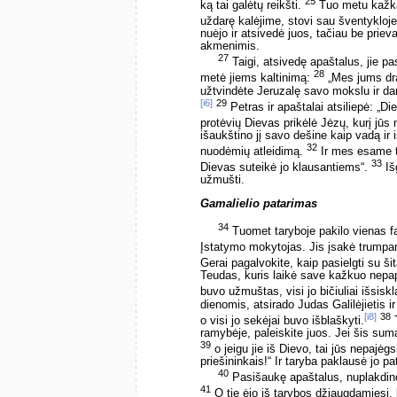
25
ką tai galėtų reikšti.
Tuo metu kažkas
uždarę kalėjime, stovi sau šventyklo
nuėjo ir atsivedė juos, tačiau be prie
akmenimis.
27
Taigi, atsivedę apaštalus, jie pa
28
metė jiems kaltinimą:
„Mes jums dra
užtvindėte Jeruzalę savo mokslu ir da
[i6]
29
Petras ir apaštalai atsiliepė: „D
protėvių Dievas prikėlė Jėzų, kurį jū
išaukštino jį savo dešine kaip vadą ir i
32
nuodėmių atleidimą.
Ir mes esame tų 
33
Dievas suteikė jo klausantiems“.
Išg
užmušti.
Gamalielio patarimas
34
Tuomet taryboje pakilo vienas fa
Įstatymo mokytojas. Jis įsakė trumpa
Gerai pagalvokite, kaip pasielgti su 
Teudas, kuris laikė save kažkuo nepapr
buvo užmuštas, visi jo bičiuliai išsiskl
dienomis, atsirado Judas Galilėjietis i
[i8]
38
o visi jo sekėjai buvo išblaškyti.
T
ramybėje, paleiskite juos. Jei šis sum
39
o jeigu jie iš Dievo, tai jūs nepajė
priešininkais!“ Ir taryba paklausė jo pa
40
Pasišaukę apaštalus, nuplakdino 
41
O tie ėjo iš tarybos džiaugdamiesi,