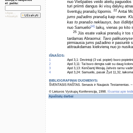
nuo Viešpaties veido ateitų paguodos m
el. paštu:
turi priimti dangus iki visų dalykų at
22
šventųjų pranašų lūpomis.
Antai Mo
»Apie...
»Atsakyti
jums pažadins pranašą kaip mane. Kla
kas to pranašo neklausys, bus išdildyt
[i4]
nuo Samuelio
laikų, vienas po kito 
25
Jūs esate vaikai pranašų ir tos 
tardamas Abraomui:
Tavo palikuonyse
pirmiausia jums pažadino ir pasiuntė s
atitraukdamas kiekvieną nuo jo nusika
IŠNAŠOS:
1
Apd 3,1: Devintoji (3 val. popiet) buvo popieti
2
Apd 3,11: Tai buvo dengta salė su daug kolonų
3
Apd 3,13: Kenčiantį Mesiją
Jahvės tarnu
vadin
4
Apd 3,24: Samuelis, pasak Žyd 11,32, laikom
BIBLIOGRAFINIAI DUOMENYS:
ŠVENTASIS RAŠTAS. Senasis ir Naujasis Testamentas. – Vi
© Lietuvos Vyskupų Konferencija, 1998.
Išsamiai apie leid
Apaštalų darbai