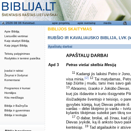
2026 08 06 Ketvirtad.
apie projektą
apie svetainę
medis
BIBLIJOS SKAITYMAS
Apie Bibliją
Lietuviški vertimai
RUBŠIO IR KAVALIAUSKO BIBLIJA, LVK (kat
Kaip skaityti Bibliją
Kaip įsigyti Bibliją
Apaštalų darbai
Tekstų palyginimas
APAŠTALŲ DARBAI
Rodyklės ir teminė paieška
Apd 3
Petras viešai skelbia Mesiją
Įvadai ir raktai
11
Kadangi jis laikėsi Petro ir Jono
Žinynai ir žodynai
[i2]
12
visa minia.
Tai matydamas, Petras 
Komentarai
taip žiūrite į mudu, tarsi mes savo ga
13
Programos ir kursai
Abraomo, Izaoko ir Jokūbo Dievas,
Homilijos
kurį jūs išdavėte ir kurio išsigynėte Pi
Kita medžiaga
išsižadėjote šventojo ir teisiojo, o pa
gyvybės kūrėją, kurį Dievas prikėlė iš
Biblija ir Bažnyčia
vardas – dėlei tikėjimo jo vardu – tvirt
Biblija ir gyvenimas
kylantis tikėjimas suteikė jam tikrą s
Biblija ir teologija
17
O dabar, broliai, aš žinau, kad jū
Dievas įvykdė, ką iš anksto buvo pask
19
kentėsiąs.
Tad atgailaukite ir atsiv
Biblija.lt naujienos