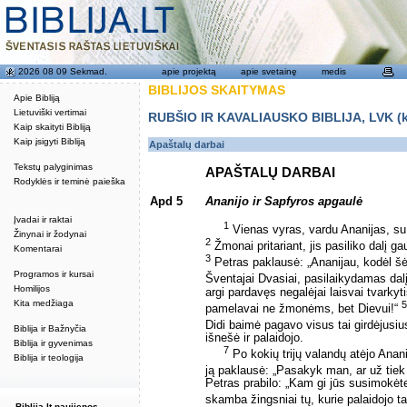
2026 08 09 Sekmad.
apie projektą
apie svetainę
medis
BIBLIJOS SKAITYMAS
Apie Bibliją
Lietuviški vertimai
RUBŠIO IR KAVALIAUSKO BIBLIJA, LVK (kat
Kaip skaityti Bibliją
Kaip įsigyti Bibliją
Apaštalų darbai
Tekstų palyginimas
APAŠTALŲ DARBAI
Rodyklės ir teminė paieška
Apd 5
Ananijo ir Sapfyros apgaulė
Įvadai ir raktai
1
Vienas vyras, vardu Ananijas, s
Žinynai ir žodynai
2
Žmonai pritariant, jis pasiliko dalį ga
Komentarai
3
Petras paklausė: „Ananijau, kodėl šė
Programos ir kursai
Šventajai Dvasiai, pasilaikydamas dal
Homilijos
argi pardavęs negalėjai laisvai tvarkyt
Kita medžiaga
5
pamelavai ne žmonėms, bet Dievui!“
Didi baimė pagavo visus tai girdėjusi
Biblija ir Bažnyčia
išnešė ir palaidojo.
Biblija ir gyvenimas
7
Po kokių trijų valandų atėjo Anan
Biblija ir teologija
ją paklausė: „Pasakyk man, ar už tiek 
Petras prabilo: „Kam gi jūs susimokėt
skamba žingsniai tų, kurie palaidojo ta
Biblija.lt naujienos