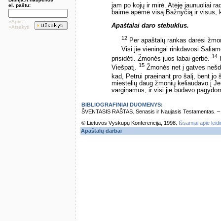
jam po kojų ir mirė. Atėję jaunuoliai r
el. paštu:
baimė apėmė visą Bažnyčią ir visus, ku
»Apie...
Apaštalai daro stebuklus.
»Atsakyti
12
Per apaštalų rankas darėsi žmon
Visi jie vieningai rinkdavosi Salia
14
prisidėti. Žmonės juos labai gerbė.
I
15
Viešpatį.
Žmonės net į gatves nešdav
kad, Petrui praeinant pro šalį, bent jo 
miestelių daug žmonių keliaudavo į Je
varginamus, ir visi jie būdavo pagydom
BIBLIOGRAFINIAI DUOMENYS:
ŠVENTASIS RAŠTAS. Senasis ir Naujasis Testamentas. – Vi
© Lietuvos Vyskupų Konferencija, 1998.
Išsamiai apie leid
Apaštalų darbai