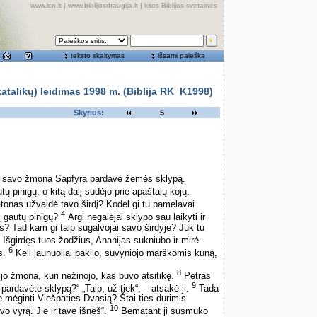
www.lcn.lt
|
www.biblijosdraugija.lt
|
kitos Biblijos svetainės
teksto skaitymas
išsami paieška
alikų) leidimas 1998 m. (Biblija RK_K1998)
Skyrius:
5
u savo žmona Sapfyra pardavė žemės sklypą.
utų pinigų, o kitą dalį sudėjo prie apaštalų kojų.
tonas užvaldė tavo širdį? Kodėl gi tu pamelavai
4
į gautų pinigų?
Argi negalėjai sklypo sau laikyti ir
is? Tad kam gi taip sugalvojai savo širdyje? Juk tu
Išgirdęs tuos žodžius, Ananijas sukniubo ir mirė.
6
us.
Keli jaunuoliai pakilo, suvyniojo marškomis kūną,
8
ijo žmona, kuri nežinojo, kas buvo atsitikę.
Petras
9
pardavėte sklypą?“ „Taip, už tiek“, – atsakė ji.
Tada
e mėginti Viešpaties Dvasią? Štai ties durimis
10
vo vyrą. Jie ir tave išneš“.
Bematant ji susmuko