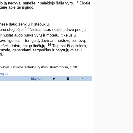
11
ado ją negyvą, nunešė ir palaidojo šalia vyro.
Didelė
rie apie tai išgirdo.
ėse daug ženklų ir stebuklų.
13
mono stoginėje.
Niekas kitas neišdrįsdavo prie jų
r nuolat augo būrys vyrų ir moterų, įtikėjusių
o ligonius ir ten guldydavo ant neštuvų bei lovų,
16
šešėlis kristų ant gulinčiųjų.
Taip pat iš aplinkinių
ruzalę, gabendami sergančius ir netyrųjų dvasių
i.
lnius: Lietuvos Katalikų Vyskupų Konferencija, 1998.
imą >>
Skyrius:
5