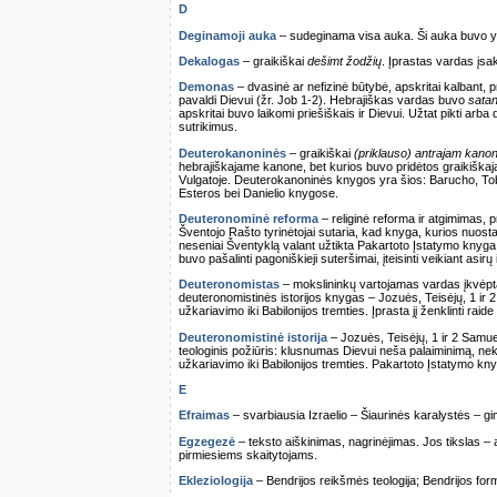
D
Deginamoji auka
– sudeginama visa auka. Ši auka buvo y
Dekalogas
– graikiškai
dešimt žodžių
. Įprastas vardas įsak
Demonas
– dvasinė ar nefizinė būtybė, apskritai kalbant
pavaldi Dievui (žr. Job 1-2). Hebrajiškas vardas buvo
sata
apskritai buvo laikomi priešiškais ir Dievui. Užtat pikti arb
sutrikimus.
Deuterokanoninės
– graikiškai
(priklauso) antrajam kanon
hebrajiškajame kanone, bet kurios buvo pridėtos graikiškaj
Vulgatoje. Deuterokanoninės knygos yra šios: Barucho, Tobito
Esteros bei Danielio knygose.
Deuteronominė reforma
– religinė reforma ir atgimimas, p
Šventojo Rašto tyrinėtojai sutaria, kad knyga, kurios nuos
neseniai Šventyklą valant užtikta Pakartoto Įstatymo knyga
buvo pašalinti pagoniškieji suteršimai, įteisinti veikiant asirų 
Deuteronomistas
– mokslininkų vartojamas vardas įkvėpta
deuteronomistinės istorijos knygas – Jozuės, Teisėjų, 1 ir 2
užkariavimo iki Babilonijos tremties. Įprasta jį ženklinti raide
Deuteronomistinė istorija
– Jozuės, Teisėjų, 1 ir 2 Samue
teologinis požiūris: klusnumas Dievui neša palaiminimą, ne
užkariavimo iki Babilonijos tremties. Pakartoto Įstatymo knyga
E
Efraimas
– svarbiausia Izraelio – Šiaurinės karalystės – gim
Egzegezė
– teksto aiškinimas, nagrinėjimas. Jos tikslas – a
pirmiesiems skaitytojams.
Ekleziologija
– Bendrijos reikšmės teologija; Bendrijos for