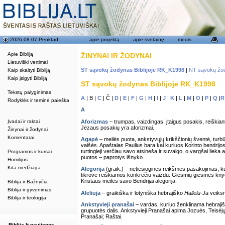
2026 08 07 Penktad.
apie projektą
apie svetainę
medis
Apie Bibliją
ŽINYNAI IR ŽODYNAI
Lietuviški vertimai
ST sąvokų žodynas Biblijoje RK_K1998
|
NT sąvokų žod
Kaip skaityti Bibliją
Kaip įsigyti Bibliją
ST sąvokų žodynas Biblijoje RK_K1998
Tekstų palyginimas
A
| B |
C
| Č |
D
|
E
|
F
|
G
|
H
|
I
|
J
|
K
|
L
|
M
|
O
|
P
|
Q
|
R
Rodyklės ir teminė paieška
A
Aforizmas
– trumpas, vaizdingas, įtaigus posakis, reiškiant
Įvadai ir raktai
Jėzaus posakių yra aforizmai.
Žinynai ir žodynai
Komentarai
Agapė
– meilės puota, ankstyvųjų krikščionių šventė, tur
vaišės. Apaštalas Paulius bara kai kuriuos Korinto bendrijos 
turtingieji verčiau savo atsineša ir suvalgo, o vargšai lieka
Programos ir kursai
puotos – paprotys išnyko.
Homilijos
Kita medžiaga
Alegorija
(graik.) – netiesioginės reikšmės pasakojimas, 
tikrovė reiškiamos konkrečiu vaizdu. Giesmių giesmės knyga
Kristaus meilės savo Bendrijai alegorija.
Biblija ir Bažnyčia
Biblija ir gyvenimas
Aleliuja
– graikiška ir lotyniška hebrajiško
Hallelu-Ja
veiksm
Biblija ir teologija
Ankstyvieji pranašai
– vardas, kuriuo ženklinama hebraji
grupuotės dalis. Ankstyvieji Pranašai apima Jozuės, Teisėjų, 
Pranašai; Raštai.
Biblija.lt naujienos