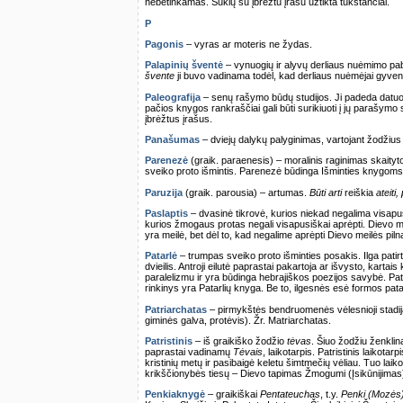
nebetinkamas. Šukių su įbrėžtu įrašu užtikta tūkstančiai.
P
Pagonis
– vyras ar moteris ne žydas.
Palapinių šventė
– vynuogių ir alyvų derliaus nuėmimo pa
švente
ji buvo vadinama todėl, kad derliaus nuėmėjai gyven
Paleografija
– senų rašymo būdų studijos. Ji padeda datuot
pačios knygos rankraščiai gali būti surikiuoti į jų parašymo
įbrėžtus įrašus.
Panašumas
– dviejų dalykų palyginimas, vartojant žodžiu
Parenezė
(graik. paraenesis) – moralinis raginimas skaitytojui
sveiko proto išmintis. Parenezė būdinga Išminties knygoms 
Paruzija
(graik. parousia) – artumas.
Būti arti
reiškia
ateiti,
Paslaptis
– dvasinė tikrovė, kurios niekad negalima visapusi
kurios žmogaus protas negali visapusiškai aprėpti. Dievo m
yra meilė, bet dėl to, kad negalime aprėpti Dievo meilės piln
Patarlė
– trumpas sveiko proto išminties posakis. Ilga patir
dvieilis. Antroji eilutė paprastai pakartoja ar išvysto, karta
paralelizmu ir yra būdinga hebrajiškos poezijos savybė. Pa
rinkinys yra Patarlių knyga. Be to, ilgesnės esė formos patar
Patriarchatas
– pirmykštės bendruomenės vėlesnioji stadija,
giminės galva, protėvis). Žr. Matriarchatas.
Patristinis
– iš graikiško žodžio
tėvas
. Šiuo žodžiu ženklin
paprastai vadinamų
Tėvais
, laikotarpis. Patristinis laiko
kristinių metų ir pasibaigė keletu šimtmečių vėliau. Tuo laik
krikščionybės tiesų – Dievo tapimas Žmogumi (Įsikūnijimas)
Penkiaknygė
– graikiškai
Pentateuchas
, t.y.
Penki (Mozės) r