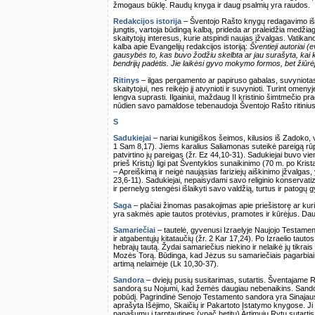
žmogaus būklę. Raudų knyga ir daug psalmių yra raudos.
Redakcijos istorija
– Šventojo Rašto knygų redagavimo iš tur
jungtis, vartoja būdingą kalbą, prideda ar praleidžia medžiagą,
skaitytojų interesus, kurie atspindi naujas įžvalgas. Vatika
kalba apie Evangelijų redakcijos istoriją:
Šventieji autoriai (
gausybės to, kas buvo žodžiu skelbta ar jau surašyta, kai
bendrijų padėtis. Jie laikėsi gyvo mokymo formos, bet žiūrėj
Ritinys
– ilgas pergamento ar papiruso gabalas, suvyniotas
skaitytojui, nes reikėjo jį atvynioti ir suvynioti. Turint omenyj
lengva suprasti. Ilgainiui, maždaug II kristinio šimtmečio pra
nūdien savo pamaldose tebenaudoja Šventojo Rašto ritiniu
S
Sadukiejai
– nariai kunigiškos šeimos, kilusios iš Zadoko, 
1 Sam 8,17). Jiems karalius Saliamonas suteikė pareigą rūpi
patvirtino jų pareigas (žr. Ez 44,10-31). Sadukiejai buvo vi
prieš Kristų) ligi pat Šventyklos sunaikinimo (70 m. po Kris
– Apreiškimą ir neigė naująsias fariziejų aiškinimo įžvalgas,
23,6-11). Sadukiejai, nepaisydami savo religinio konservati
ir pernelyg stengėsi išlaikyti savo valdžią, turtus ir patogų
Saga
– plačiai žinomas pasakojimas apie priešistorę ar kur
yra sakmės apie tautos protėvius, pramotes ir kūrėjus. Da
Samariečiai
– tautelė, gyvenusi Izraelyje Naujojo Testamento 
ir atgabentųjų kitataučių (žr. 2 Kar 17,24). Po Izraelio taut
hebrajų tautą. Žydai samariečius niekino ir nelaikė jų tikrai
Mozės Torą. Būdinga, kad Jėzus su samariečiais pagarbiai el
artimą nelaimėje (Lk 10,30-37).
Sandora
– dviejų pusių susitarimas, sutartis. Šventajame
sandorą su Nojumi, kad žemės daugiau nebenaikins. Sando
pobūdį. Pagrindinė Senojo Testamento sandora yra Sinajau
aprašyta Išėjimo, Skaičių ir Pakartoto Įstatymo knygose. Ji
panašumų į tarptautines (ypač hetitų) Artimųjų Rytų sutartis