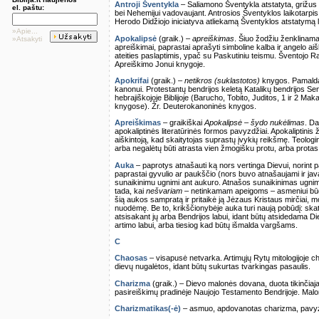
Antroji Šventykla
– Saliamono Šventykla atstatyta, grižus 
el. paštu:
bei Nehemijui vadovaujant. Antrosios Šventyklos laikotarpis 
Herodo Didžiojo iniciatyva atliekamą Šventyklos atstatymą li
»Apie...
Apokalipsė
(graik.) –
apreiškimas
. Šiuo žodžiu ženklinama
»Atsakyti
apreiškimai, paprastai aprašyti simboline kalba ir angelo aiš
ateities paslaptimis, ypač su Paskutiniu teismu. Šventojo R
Apreiškimo Jonui knygoje.
Apokrifai
(graik.) –
netikros (suklastotos)
knygos. Pamaldau
kanonui. Protestantų bendrijos keletą Katalikų bendrijos Se
hebrajiškojoje Biblijoje (Barucho, Tobito, Juditos, 1 ir 2 Mak
knygose). Žr. Deuterokanoninės knygos.
Apreiškimas
– graikiškai
Apokalipsė – šydo nukėlimas
. Da
apokaliptinės literatūrinės formos pavyzdžiai. Apokaliptini
aiškintoją, kad skaitytojas suprastų įvykių reikšmę. Teolog
arba negalėtų būti atrasta vien žmogišku protu, arba protas tu
Auka
– paprotys atnašauti ką nors vertinga Dievui, norint pa
paprastai gyvulio ar paukščio (nors buvo atnašaujami ir jav
sunaikinimu ugnimi ant aukuro. Atnašos sunaikinimas ugnim
tada, kai
nešvariam
– netinkamam apeigoms – asmeniui būd
šią aukos sampratą ir pritaikė ją Jėzaus Kristaus mirčiai
nuodėmę. Be to, krikščionybėje auka turi naują pobūdį: skat
atsisakant jų arba Bendrijos labui, idant būtų atsidedama Di
artimo labui, arba tiesiog kad būtų išmalda vargšams.
C
Chaosas
– visapusė netvarka. Artimųjų Rytų mitologijoje c
dievų nugalėtos, idant būtų sukurtas tvarkingas pasaulis.
Charizma
(graik.) – Dievo malonės dovana, duota tikinčia
pasireiškimų pradinėje Naujojo Testamento Bendrijoje. Malon
Charizmatikas(-ė)
– asmuo, apdovanotas charizma, pavyzdž