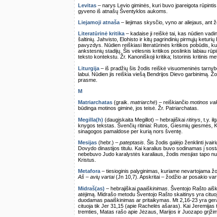
Levitas
– narys Levio giminės, kuri buvo įpareigota rūpinti
gyveno iš atnašų Šventyklos aukoms.
Liejamoji atnaša
– liejimas skysčio, vyno ar aliejaus, ant
Literatūrinė kritika
– kadaise ji reiškė tai, kas nūdien va
šaltinių. Jahvisto, Elohisto ir kitų pagrindinių pirmųjų ketu
pavyzdys. Nūdien reiškiasi literatūrinės kritikos pobūdis, kur
ankstesnių stadijų. Šis vėlesnis kritikos poslinkis labiau rū
teksto kontekstu. Žr. Kanoniškoji kritika; Istorinis kritinis met
Liturgija
– iš pradžių šis žodis reiškė visuomeninės tarnybo
labui. Nūdien jis reiškia viešą Bendrijos Dievo garbinimą. Ž
prasme.
M
Matriarchatas
(graik.
matriarchė
) – reiškiančio
motinos va
būdinga motinos giminė, jos teisė. Žr. Patriarchatas.
Megilla(h)
(daugiskaita Megillot) – hebrajiškai
ritinys
, t.y. 
knygos tekstas. Švenčių ritiniai: Rutos, Giesmių giesmės, 
sinagogos pamaldose per kurią nors šventę.
Mesijas
(hebr.) –
pateptasis
. Šis žodis galėjo ženklinti įvair
Dovydo dinastijos titulu. Kai karalius buvo sodinamas į sost
nebebuvo Judo karalystės karaliaus, žodis
mesijas
tapo nuo
Kristus.
Metafora
– tiesioginis palyginimas, kuriame nevartojama ž
Aš – avių vartai
(Jn 10,7). Apskritai – žodžio ar posakio va
Midraš(as)
– hebrajiškai
paaiškinimas
. Šventojo Rašto aišk
atėjimą. Midrašo metodu Šventojo Rašto skaitinys yra cituoja
duodamas paaiškinimas ar pritaikymas. Mt 2,16-23 yra ger
cituoja tik Jer 31,15 (apie Rachelės ašaras). Kai Jeremijas t
tremties, Matas rašo apie Jėzaus, Marijos ir Juozapo grįžim