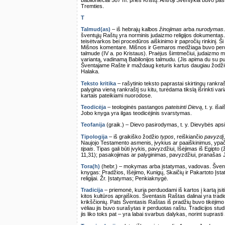
Tremties.
T
Talmud(as)
– iš hebrajų kalbos
žinojimas
arba
nurodymas
šventųjų Raštų yra norminis judaizmo religijos dokumentas. J
teisėtvarkos bei procedūros aiškinimo ir papročių rinkinį. 
Mišnos komentare. Mišnos ir Gemaros medžiaga buvo perduo
talmude (IV a. po Kristaus). Praėjus šimtmečiui, judaizmo mo
variantą, vadinamą Babilonijos talmudu. (Jis apima du su p
Šventajame Rašte ir maždaug keturis kartus daugiau žodž
Halaka.
Teksto kritika
– rašytinio teksto paprastai skirtingų rankrašč
palygina vieną rankraštį su kitu, turėdama tikslą išrinkti vari
kartais pateikiami nuorodose.
Teodicėja
– teologinės pastangos
pateisinti Dievą
, t. y. i
Jobo knyga yra ilgas teodicėjinis svarstymas.
Teofanija
(graik.) – Dievo pasirodymas, t. y. Dievybės ap
Tipologija
– iš graikiško žodžio
typos
, reiškiančio
pavyzdį
Naujojo Testamento asmenis, įvykius ar paaiškinimus, ypa
tipais
. Tipas gali būti įvykis, pavyzdžiui, Išėjimas iš Egipto
11,31); pasakojimas ar palyginimas, pavyzdžiui, pranašas J
Tora(h)
(hebr.) – mokymas arba įstatymas, vadovas. Šven
knygas: Pradžios, Išėjimo, Kunigų, Skaičių ir Pakartoto Įst
religijai. Žr. Įstatymas; Penkiaknygė.
Tradicija
– priemonė, kuria perduodami iš kartos į kartą įsiti
kitos kultūros apraiškos. Šventasis Raštas dalinai yra tradici
krikščionių. Pats Šventasis Raštas iš pradžių buvo tikėjimo pav
vėliau jis buvo surašytas ir perduotas raštu. Tradicijos studi
jis liko toks pat – yra labai svarbus dalykas, norint suprast