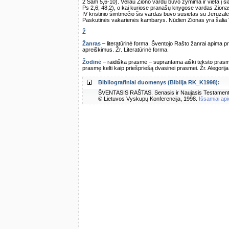
2 Sam 5,6-10). Vėliau Ziono vardu buvo žymima ir vieta į ši
Ps 2,6; 48,2), o kai kuriose pranašų knygose vardas Zionas
IV kristinio šimtmečio šis vardas buvo susietas su Jeruzal
Paskutinės vakarienės kambarys. Nūdien Zionas yra šalia V
Ž
Žanras
– literatūrinė forma. Šventojo Rašto žanrai apima pr
apreiškimus. Žr. Literatūrinė forma.
Žodinė
– raidiška prasmė – suprantama aiški teksto prasmė,
prasmę kelti kaip priešpriešą dvasinei prasmei. Žr. Alegorija
Bibliografiniai duomenys (Biblija RK_K1998):
ŠVENTASIS RAŠTAS. Senasis ir Naujasis Testamentas.
© Lietuvos Vyskupų Konferencija, 1998.
Išsamiai api