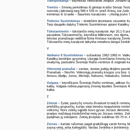
Transjordanija
– lotyniškas vietovardis
Anapus Jordano
up
Tremtis
– žmonių perkėlimas iš gimtojo krašto Senojo Testa
nuoroda į laikotarpį tarp 586 ir 539 m. prieš Kristų, kai Jud
trėmimas iš Izraelio – Šiaurinės karalystės – į Asiriją įvyko 
Tridento Susirinkimas
– dvidešimt devintasis visuotinis K
Tarp daugelio dalykų Tridento Susirinkimas aptarė Katalikų
Tūkstantmetis
– tūkstančio metų karalystė. Apr 20,1-5 pr
pavadinta
Tūkstantmečiu
, lotyniškai
Millennium
, nes tikima,
tekstas pranašauja raidiškai fizinę Kristaus karalystę Žemėje 
Tūkstančio metų karalystė laikytina metafora dangui ženklin
V
Vatikano II Susirinkimas
– sušauktas 1962-1965 m. Vatikan
Katalikų bendrijos gyvenimą. Liturgija švenčiama žmonių kal
skaitymą, paskatino Šventojo Rašto vertimus iš originalo k
Vėlesnieji pranašai
– vardas, duotas judėjų tikėjimo pavel
Pranašais – Nevi'im. Vėlesniųjų pranašų knygos yra šios: Iza
Amoso, Abdijo, Jonos, Michėjo, Nahumo, Habakuko, Sofonijo,
Vulgata
– lotyniškasis Šventojo Rašto vertimas, atliktas šv
kalbų. Vulgata reiškia
paprastų žmonių
liaudies Šventasis 
kalba.
Z
Zelotai
– žydai, pasiryžę smurtu išvaduoti Izraelį iš romėnų
priešiškų grupuočių, kurias siejo bendra neapykanta romėna
veiksmų. Nors zelotų sąjūdis buvo gyvas Jėzaus dienomis, 
praėjus maždaug trisdešimčiai metų po Jėzaus mirties. Zelo
įspėjimas jų sekėjams. Zelotų įkvėptas sukilimas 66-70 m. 
Zionas
– kartais rašomas pagal graikiškąją vardo formą
Si
sausą vietą
, arba
kalnagūbrį
. Vardas ženklina ir įtvirtinim