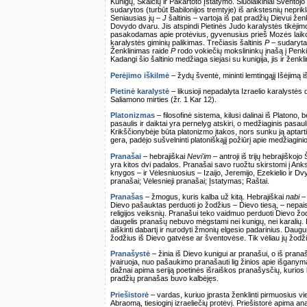
Kunigų, Skaičių ir Pakartoto Įstatymo. Šiuolaikiniai Šventojo
sudarytos (turbūt Babilonijos tremtyje) iš ankstesnių neprik
Seniausias jų –
J
šaltinis – vartoja iš pat pradžių Dievui žen
Dovydo dvaru. Jis atspindi Pietinės Judo karalystės tikėjimo
pasakodamas apie protėvius, gyvenusius prieš Mozės laikotar
karalystės giminių palikimas. Trečiasis šaltinis
P
– sudarytas
Ženklinimas raide
P
rodo vokiečių mokslininkų įnašą į Penk
Kadangi šio šaltinio medžiaga siejasi su kunigija, jis ir žen
Perėjimo iškilmė
– žydų šventė, mininti lemtingąjį Išėjimą i
Pietinė karalystė
– likusioji nepadalyta Izraelio karalystės 
Saliamono mirties (žr. 1 Kar 12).
Platonizmas
– filosofinė sistema, kilusi dalinai iš Platono
pasaulis ir daiktai yra pernelyg atskiri, o medžiaginis pasa
Krikščionybėje būta platonizmo įtakos, nors sunku ją aptarti
gera, padėjo sušvelninti platoniškąjį požiūrį apie medžiaginio
Pranašai
– hebrajiškai
Nevi'im
– antroji iš trijų hebrajiško
yra kitos dvi padalos. Pranašai savo ruožtu skirstomi į Anks
knygos – ir Vėlesniuosius – Izaijo, Jeremijo, Ezekielio ir 
pranašai; Vėlesnieji pranašai; Įstatymas; Raštai.
Pranašas
– žmogus, kuris kalba už kitą. Hebrajiškai
nabi
–
Dievo pašauktas perduoti jo žodžius – Dievo tiesą, – nepa
religijos veiksnių. Pranašui teko vaidmuo perduoti Dievo žod
daugelis pranašų nebuvo mėgstami nei kunigų, nei karalių. P
aiškinti dabartį ir nurodyti žmonių elgesio padarinius. Daug
žodžius iš Dievo gatvėse ar šventovėse. Tik vėliau jų žodžiai
Pranašystė
– žinia iš Dievo kunigui ar pranašui, o iš prana
įvairuoja, nuo pašaukimo pranašauti lig žinios apie išgan
dažnai apima seriją poetinės išraiškos pranašysčių, kurios b
pradžių pranašas buvo kalbėjęs.
Priešistorė
– vardas, kuriuo įprasta ženklinti pirmuosius v
Abraomą, tiesioginį izraeliečių protėvį. Priešistorė apima aną