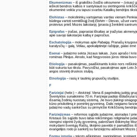
Ekumenizmas
– iš graikiško žodžio
oikoumene – (visas) 
ieškoti bendros kalbos ir santykiauti su skirtingomis krikšč
ekumeninė veikla yra tapusi svarbiu Katalikų bendrijos tiksl
Elohistas
– mokslininkų vartojamas vardas vienam Penkiakny
būdinga vartoti semitiškąjį žodį
Elohim
– Dievas, užuot varto
protėvius prieš Mozės laikotarpį. Įprasta jį ženklinti santru
Epigrafas
– įrašas, paprastai iškaltas ar įraižytas akmenyje
apie savojo laikotarpio kalbą ir papročius.
Eschatologija
– mokymas apie
Pabaigą
. Pranašų knygose
karalysčių – galą. Vėliau, apokaliptinėje raštijoje,
galas
ėmė r
Esenai
– judaizmo sekta Jėzaus laikais. Juos aprašo I kristi
romėnas Plinijus. Atrodo, kad Negyvosios jūros ritiniai 
Etiologija
– pasakojimas, paaiškinantis kokio nors reiškin
būti sukurta tuo tikslu. Pavyzdžiui, pasakojimas apie Loto žm
angos stovintį druskos stulpą.
Etnologija
– rasių ir tautinių grupuočių studijos.
F
Fariziejai
(hebr.) –
Atskirieji
. Viena iš pagrindinių judėjų gr
Šventyklos sunaikinimo 70 m. Fariziejai padėjo išblaškytai 
išsamią žodinių nuostatų sistemą. Jie buvo įtakingi sinagogo
kūno prisikėlimą ir pomirtinį gyvenimą. Dalis neigiamo fariz
judaizmo vadų sankirčius su pirmykšte Krikščionių bendrija
Fariziejizmas
– reformos sąjūdis judaizme, atsiradęs I pri
Kristaus šis sąjūdis buvo labai reikšmingas religiniame ju
stengėsi stiprinti žydų gyvenimą, pabrėžiant ištikimybę Mozė
mokydami šventųjų Raštų, tikėjimo paveldo ir pamaldžios išt
evangelijos rodo jo sankirtį su fariziejizmu aiškinant Mozės
Formų istorija
– teksto aiškinimas, nagrinėjimas, kreipiant 