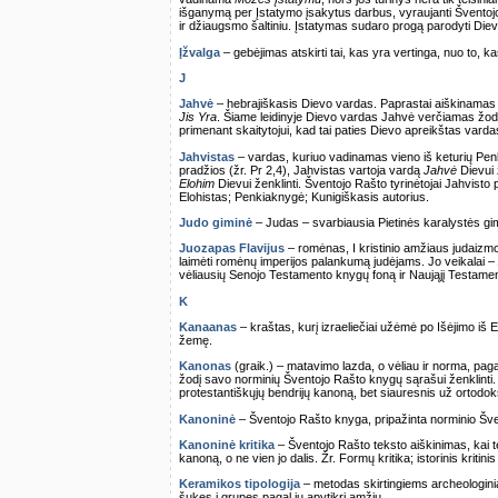
išganymą per Įstatymo įsakytus darbus, vyraujanti Šventojo
ir džiaugsmo šaltiniu. Įstatymas sudaro progą parodyti Diev
Įžvalga
– gebėjimas atskirti tai, kas yra vertinga, nuo to, k
J
Jahvė
– hebrajiškasis Dievo vardas. Paprastai aiškinama
Jis Yra
. Šiame leidinyje Dievo vardas Jahvė verčiamas žo
primenant skaitytojui, kad tai paties Dievo apreikštas vardas
Jahvistas
– vardas, kuriuo vadinamas vieno iš keturių Penk
pradžios (žr. Pr 2,4), Jahvistas vartoja vardą
Jahvė
Dievui ž
Elohim
Dievui ženklinti. Šventojo Rašto tyrinėtojai Jahvisto 
Elohistas; Penkiaknygė; Kunigiškasis autorius.
Judo giminė
– Judas – svarbiausia Pietinės karalystės gimi
Juozapas Flavijus
– romėnas, I kristinio amžiaus judaizmo i
laimėti romėnų imperijos palankumą judėjams. Jo veikalai –
vėliausių Senojo Testamento knygų foną ir Naująjį Testame
K
Kanaanas
– kraštas, kurį izraeliečiai užėmė po Išėjimo iš 
žemę.
Kanonas
(graik.) – matavimo lazda, o vėliau ir norma, paga
žodį savo norminių Šventojo Rašto knygų sąrašui ženklinti.
protestantiškųjų bendrijų kanoną, bet siauresnis už ortodok
Kanoninė
– Šventojo Rašto knyga, pripažinta norminio Šve
Kanoninė kritika
– Šventojo Rašto teksto aiškinimas, kai 
kanoną, o ne vien jo dalis. Žr. Formų kritika; istorinis kritinis
Keramikos tipologija
– metodas skirtingiems archeologinia
šukes į grupes pagal jų apytikrį amžių.