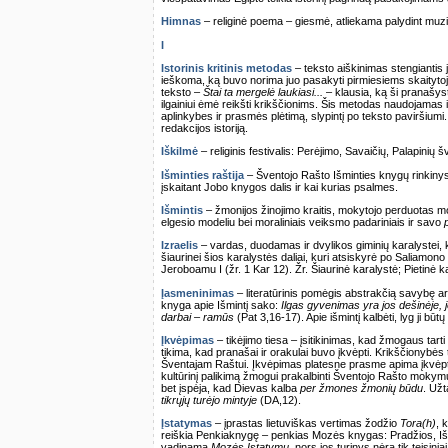
Himnas
– religinė poema – giesmė, atliekama palydint muz
I
Istorinis kritinis metodas
– teksto aiškinimas stengiantis j
ieškoma, ką buvo norima juo pasakyti pirmiesiems skaitytojam
teksto –
Štai ta mergelė laukiasi...
– klausia, ką ši pranašyst
ilgainiui ėmė reikšti krikščionims. Šis metodas naudojamas is
aplinkybes ir prasmės plėtimą, slypintį po teksto paviršiumi. I
redakcijos istoriją.
Iškilmė
– religinis festivalis: Perėjimo, Savaičių, Palapinių 
Išminties raštija
– Šventojo Rašto Išminties knygų rinkinys.
įskaitant Jobo knygos dalis ir kai kurias psalmes.
Išmintis
– žmonijos žinojimo kraitis, mokytojo perduotas mok
elgesio modeliu bei moraliniais veiksmo padariniais ir savo
Izraelis
– vardas, duodamas ir dvylikos giminių karalystei, 
šiaurinei šios karalystės daliai, kuri atsiskyrė po Saliamono 
Jeroboamu I (žr. 1 Kar 12). Žr. Šiaurinė karalystė; Pietinė k
Įasmeninimas
– literatūrinis pomėgis abstrakčią savybę ar
knyga apie Išmintį sako:
Ilgas gyvenimas yra jos dešinėje, jo
darbai – ramūs
(Pat 3,16-17). Apie išmintį kalbėti, lyg ji b
Įkvėpimas
– tikėjimo tiesa – įsitikinimas, kad žmogaus tarti
tikima, kad pranašai ir orakulai buvo įkvėpti. Krikščionybė
Šventajam Raštui. Įkvėpimas platesne prasme apima įkvėptą
kultūrinį palikimą žmogui prakalbinti Šventojo Rašto mokym
bet įspėja, kad Dievas kalba
per žmones žmonių būdu
. Užt
tikrųjų turėjo mintyje
(DA,12).
Įstatymas
– įprastas lietuviškas vertimas žodžio
Tora(h)
, 
reiškia Penkiaknygę – penkias Mozės knygas: Pradžios, Išėj
vadinama
Mozės Įstatymu
, nors jos turinys nėra tik teisi