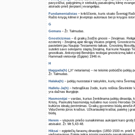
pavyzdžiui, palyginimų ir stebuklų pasakojimų kilmę evangelij
atsirado prieš įterpiant į evangelijas.
Fundamentalistas
– krikščionis, kuris skaito Šventąjį Raš
Rašto knygų kilmei ir įkvėptojo autoriaus bei jo knygos isto
G
Gemara
– Žr. Talmudas.
Gnosticizmas
– iš graikų žodžio
gnosis
– žinojimas. Religi
ezoterinį – žinojimą apie tikrąją Visatos prigimtį. Gnosticizma
pastebimi jau Naujojo Testamento laikais. Gnostinių filosofijų į
suteikti savo sekėjams slaptą žinojimą. Kai kurie Naujojo Te
gnostikais. Ankstyvieji Bendrijos teologai gnosticizmą laikė 
Hammadi vietovėje (Egipte) 1946 m.
H
Haggada(h)
(„h“ netariama) – ne teisinio pobūdžio judėjų p
Žr. Talmudas.
Halaka(h)
– judėjų nuostatai ir taisyklės, kurių nėra Švent
Hallelu-Ja(h)
– hebrajiškas žodis, kuris reiškia
Šlovinkite V
yra dažnas liturgijoje.
Hasmonėjai
– vardas, kuriuo ženklinama judėjų dinastija, ki
Kristų. Paskutinį hasmonėją nušalino nuo sosto Herodas Di
kultūros idealų perėmimas. Graikų gyvenimo būdą atnešė Al
Viduržemio jūros kraštus. Užkariautieji kraštai, patekę į gr
būdą.
Herem
– vispusis priešo sunaikinimas aukojant karo grobį Di
atsisakė. Žr. Mt 5,43-48.
Hiksai
– egiptiečių faraonų dinastijos (1850-1500 m. prieš 
viešpatavimas Egipte teikia istorinį pagrindą pasakojimams a