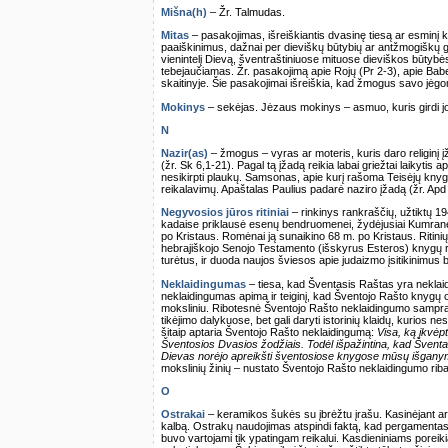
Mišna(h)
– Žr. Talmudas.
Mitas
– pasakojimas, išreiškiantis dvasinę tiesą ar esminį ku
paaiškinimus, dažnai per dieviškų būtybių ar antžmogiškų g
vienintelį Dievą, šventraštiniuose mituose dieviškos būtybės
tebejaučiamas. Žr. pasakojimą apie Rojų (Pr 2-3), apie Babe
skaitinyje. Šie pasakojimai išreiškia, kad žmogus savo jėgom
Mokinys
– sekėjas. Jėzaus mokinys – asmuo, kuris girdi j
N
Nazir(as)
– žmogus – vyras ar moteris, kuris daro religinį įž
(žr. Sk 6,1-21). Pagal tą įžadą reikia labai griežtai laikytis
nesikirpti plaukų. Samsonas, apie kurį rašoma Teisėjų knygoj
reikalavimų. Apaštalas Paulius padarė naziro įžadą (žr. Apd
Negyvosios jūros ritiniai
– rinkinys rankraščių, užtiktų 19
kadaise priklausė esenų bendruomenei, žydėjusiai Kumrane n
po Kristaus. Romėnai ją sunaikino 68 m. po Kristaus. Ritin
hebrajiškojo Senojo Testamento (išskyrus Esteros) knygų r
turėtus, ir duoda naujos šviesos apie judaizmo įsitikinimus
Neklaidingumas
– tiesa, kad Šventasis Raštas yra neklai
neklaidingumas apima ir teiginį, kad Šventojo Rašto knygų orig
moksliniu. Ribotesnė Šventojo Rašto neklaidingumo sampra
tikėjimo dalykuose, bet gali daryti istorinių klaidų, kurios 
šitaip aptaria Šventojo Rašto neklaidingumą:
Visa, ką įkvėpti
Šventosios Dvasios žodžiais. Todėl išpažintina, kad Šventasi
Dievas norėjo apreikšti šventosiose knygose mūsų išgany
mokslinių žinių – nustato Šventojo Rašto neklaidingumo rib
O
Ostrakai
– keramikos šukės su įbrėžtu įrašu. Kasinėjant arc
kalbą. Ostrakų naudojimas atspindi faktą, kad pergamentas 
buvo vartojami tik ypatingam reikalui. Kasdieniniams por