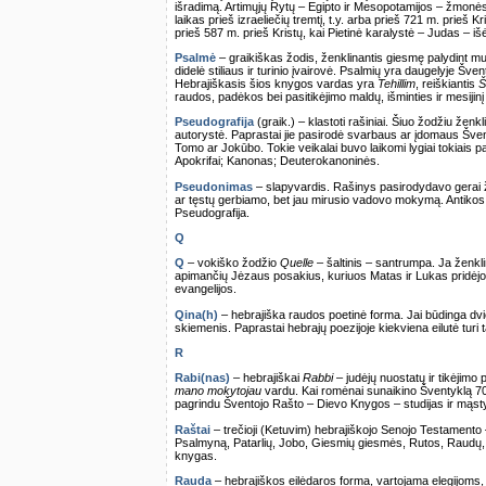
išradimą. Artimųjų Rytų – Egipto ir Mesopotamijos – žmonės
laikas prieš izraeliečių tremtį, t.y. arba prieš 721 m. prieš Kri
prieš 587 m. prieš Kristų, kai Pietinė karalystė – Judas – išėj
Psalmė
– graikiškas žodis, ženklinantis giesmę palydint
didelė stiliaus ir turinio įvairovė. Psalmių yra daugelyje Šv
Hebrajiškasis šios knygos vardas yra
Tehillim
, reiškiantis
Š
raudos, padėkos bei pasitikėjimo maldų, išminties ir mesijinį
Pseudografija
(graik.) – klastoti rašiniai. Šiuo žodžiu ženkl
autorystė. Paprastai jie pasirodė svarbaus ar įdomaus Šv
Tomo ar Jokūbo. Tokie veikalai buvo laikomi lygiai tokiais pat
Apokrifai; Kanonas; Deuterokanoninės.
Pseudonimas
– slapyvardis. Rašinys pasirodydavo gerai ž
ar tęstų gerbiamo, bet jau mirusio vadovo mokymą. Antikos p
Pseudografija.
Q
Q
– vokiško žodžio
Quelle
– šaltinis – santrumpa. Ja ženkli
apimančių Jėzaus posakius, kuriuos Matas ir Lukas pridėjo
evangelijos.
Qina(h)
– hebrajiška raudos poetinė forma. Jai būdinga dvieilė
skiemenis. Paprastai hebrajų poezijoje kiekviena eilutė turi 
R
Rabi(nas)
– hebrajiškai
Rabbi
– judėjų nuostatų ir tikėjimo
mano mokytojau
vardu. Kai romėnai sunaikino Šventyklą 70 m
pagrindu Šventojo Rašto – Dievo Knygos – studijas ir mą
Raštai
– trečioji (Ketuvim) hebrajiškojo Senojo Testamento 
Psalmyną, Patarlių, Jobo, Giesmių giesmės, Rutos, Raudų, K
knygas.
Rauda
– hebrajiškos eilėdaros forma, vartojama elegijoms, 