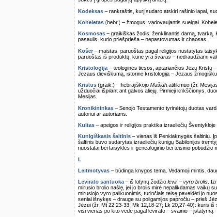
Kodeksas
– rankraštis, kurį sudaro atskiri rašinio lapai, sud
Koheletas
(hebr.) – žmogus, vadovaujantis sueigai. Kohel
Kosmosas
– graikiškas žodis, ženklinantis darną, tvarką
pasaulis, kurio priešprieša – nepastovumas ir chaosas.
Košer
– maistas, paruoštas pagal religijos nustatytas taisykl
paruoštas iš produktų, kurie yra
švarūs
– nedraudžiami valg
Kristologija
– teologinės tiesos, aptariančios Jėzų Kristų – 
Jėzaus dieviškumą, istorinė kristologija – Jėzaus žmogišk
Kristus
(graik.) – hebrajiškojo
Mašiah
atitikmuo (žr. Mesija
užduočiai išpilant ant galvos aliejų. Pirmieji krikščionys, du
Mesijas.
Kronikininkas
– Senojo Testamento tyrinėtojų duotas varda
autoriui ar autoriams.
Kultas
– apeigos ir religijos praktika izraeliečių Šventykloj
Kunigiškasis šaltinis
– vienas iš Penkiaknygės šaltinių. Įpr
šaltinis buvo sudarytas izraeliečių kunigų Babilonijos tremty
nuostatai bei taisyklės ir genealoginio bei teisinio pobūdžio
L
Leitmotyvas
– būdinga knygos tema. Vedamoji mintis, dau
Levirato santuoka
– iš lotynų žodžio
levir – vyro brolis
. I
mirusio brolio našlę, jei jo brolis mirė nepalikdamas vaikų su
mirusiojo vyro palikuonimis, turinčiais teisę paveldėti jo nu
seniai išnykęs – drauge su poligamijos papročiu – prieš Jėz
Jėzui (žr. Mt 22,23-33; Mk 12,18-27; Lk 20,27-40): kuris iš
visi vienas po kito vedė pagal levirato – svainio – įstatymą.