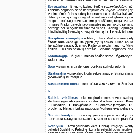
Septuaginta
– iš lotynų kalbos žodžio
septyniasdešimt
, u
ženklina pagrindinį seną hebrajiškosios Knygos vertimą į gr
Vertimu ėmė rūpintis judėjų bendruomenė graikiškai kalban
didesnį skaičių knygų, negu ilgainiui buvo žydų įtraukta į 
mėgo. Faktiškai ji buvo pati pirmoji krikščionių Biblija. Vard
m. prieš Kristų) pavedė septyniasdešimčiai mokytų seniūnų 
parengė per septyniasdešimt dvi dienas. Kadangi Sepruagint
ji liudija judėjų šventųjų knygų aiškinimą I ir II prieškristini
Sinoptinės evangelijos
– Mato, Luko ir Morkaus evangelijo
žiūrėti
, arba vieną su kita lyginti. Įvykių sekos, turinio, ne
literatūrinę sąsają. Šventojo Rašto tyrinėtojų manymu, Mato
šaltinis – Jėzaus posakių sąrašas. Bendras pagrindas, anot
Soteriologija
– iš graikų kalbos žodžio
soter – išganytojas
aiškinimas.
Stoa
– stoginė, arba dengtas portikas su kolonadomis.
Stratigrafija
– piliakalnio klodų sekos analizė. Stratigrafija
gyvenviečių laikotarpius.
Susitaikinimo diena
– hebrajiškai
Jom Kippur
. Didžioji žy
Š
Šaltinių tyrinėjimas
– skirtingų kurios nors knygos šaltinių 
Penkiaknygės atskyrimas ir studija. Pradžios, Išėjimo, Kunigų
J, Elohistinis – E, Kunigiškasis – P. Pakartoto Įstatymo – D 
problema: Matas ir Lukas naudojosi Morkaus evangelija ir Q
Šiaurinė karalystė
– šiaurinių giminių grupuotė atsiskyrė nu
susikūrusi karalystė pasivadino Izraeliu ir kai kurie pranaš
Šventykla
– Dievo garbinimo vieta. Hebrajų religijoje Švent
pakeisti Susitikimo Palapinę, kurią izraeliečiai buvo naud
babiloniečiai 587 m. prieš Kristų. Antroji Šventykla buvo pas