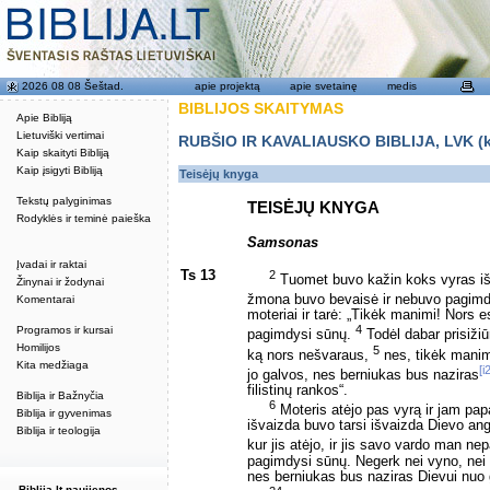
2026 08 08 Šeštad.
apie projektą
apie svetainę
medis
BIBLIJOS SKAITYMAS
Apie Bibliją
Lietuviški vertimai
RUBŠIO IR KAVALIAUSKO BIBLIJA, LVK (kat
Kaip skaityti Bibliją
Kaip įsigyti Bibliją
Teisėjų knyga
Tekstų palyginimas
TEISĖJŲ KNYGA
Rodyklės ir teminė paieška
Samsonas
Įvadai ir raktai
Ts 13
2
Tuomet buvo kažin koks vyras iš
Žinynai ir žodynai
žmona buvo bevaisė ir nebuvo pagimd
Komentarai
moteriai ir tarė: „Tikėk manimi! Nors e
4
Programos ir kursai
pagimdysi sūnų.
Todėl dabar prisiži
Homilijos
5
ką nors nešvaraus,
nes, tikėk manim
Kita medžiaga
[i
jo galvos, nes berniukas bus naziras
filistinų rankos“.
Biblija ir Bažnyčia
6
Moteris atėjo pas vyrą ir jam pa
Biblija ir gyvenimas
išvaizda buvo tarsi išvaizda Dievo ang
Biblija ir teologija
kur jis atėjo, ir jis savo vardo man n
pagimdysi sūnų. Negerk nei vyno, nei 
nes berniukas bus naziras Dievui nuo 
Biblija.lt naujienos