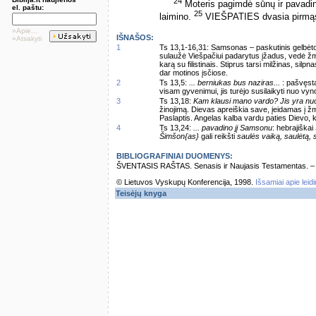
24
Moteris pagimdė sūnų ir pavadi
el. paštu:
25
laimino.
VIEŠPATIES dvasia pirmąsyk
»Apie...
IŠNAŠOS:
»Atsakyti
1
Ts 13,1-16,31: Samsonas – paskutinis gelbėtoj
sulaužė Viešpačiui padarytus įžadus, vedė žmon
karą su filistinais. Stiprus tarsi milžinas, sil
dar motinos įsčiose.
2
Ts 13,5:
... berniukas bus naziras...
: pašvęst
visam gyvenimui, jis turėjo susilaikyti nuo vyno
3
Ts 13,18:
Kam klausi mano vardo? Jis yra nu
žinojimą. Dievas apreiškia save, įeidamas į ž
Paslaptis. Angelas kalba vardu paties Dievo
4
Ts 13,24:
... pavadino jį Samsonu
: hebrajiškai
Šimšon{as}
gali reikšti
saulės vaiką, saulėtą, 
BIBLIOGRAFINIAI DUOMENYS:
ŠVENTASIS RAŠTAS. Senasis ir Naujasis Testamentas. – Vi
© Lietuvos Vyskupų Konferencija, 1998.
Išsamiai apie leid
Teisėjų knyga