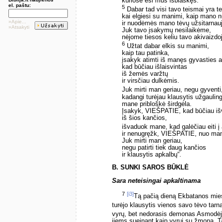
kuriose esi mus išblaškęs.
el. paštu:
5
Dabar tad visi tavo teismai yra te
kai elgiesi su manimi, kaip mano
»Apie...
ir nuodėmės mano tėvų užsitarnauj
»Atsakyti
Juk tavo įsakymų nesilaikėme,
nėjome tiesos keliu tavo akivaizdo
6
Užtat dabar elkis su manimi,
kaip tau patinka,
įsakyk atimti iš manęs gyvasties 
kad būčiau išlaisvintas
iš žemės varžtų
ir virsčiau dulkėmis.
Juk mirti man geriau, negu gyventi
kadangi turėjau klausytis užgaulin
mane pribloškė širdgėla.
Įsakyk, VIEŠPATIE, kad būčiau i
iš šios kančios,
išvaduok mane, kad galėčiau eiti į
ir nenugręžk, VIEŠPATIE, nuo man
Juk mirti man geriau,
negu patirti tiek daug kančios
ir klausytis apkalbų“.
B. SUNKI SAROS BŪKLĖ
Sara neteisingai apkaltinama
7
[i3]
Tą pačią dieną Ekbatanos miest
turėjo klausytis vienos savo tėvo tarn
vyrų, bet nedorasis demonas Asmodė
jiems sueinant kaip vyrui su žmona. T