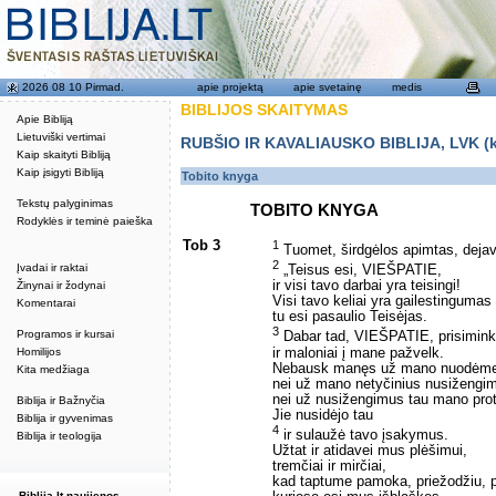
2026 08 10 Pirmad.
apie projektą
apie svetainę
medis
BIBLIJOS SKAITYMAS
Apie Bibliją
Lietuviški vertimai
RUBŠIO IR KAVALIAUSKO BIBLIJA, LVK (kat
Kaip skaityti Bibliją
Kaip įsigyti Bibliją
Tobito knyga
Tekstų palyginimas
TOBITO KNYGA
Rodyklės ir teminė paieška
Tob 3
1
Tuomet, širdgėlos apimtas, dejav
2
Įvadai ir raktai
„Teisus esi, VIEŠPATIE,
ir visi tavo darbai yra teisingi!
Žinynai ir žodynai
Visi tavo keliai yra gailestingumas i
Komentarai
tu esi pasaulio Teisėjas.
3
Programos ir kursai
Dabar tad, VIEŠPATIE, prisimin
ir maloniai į mane pažvelk.
Homilijos
Nebausk manęs už mano nuodėm
Kita medžiaga
nei už mano netyčinius nusižengi
nei už nusižengimus tau mano prot
Biblija ir Bažnyčia
Jie nusidėjo tau
Biblija ir gyvenimas
4
ir sulaužė tavo įsakymus.
Biblija ir teologija
Užtat ir atidavei mus plėšimui,
tremčiai ir mirčiai,
kad taptume pamoka, priežodžiu, 
Biblija.lt naujienos