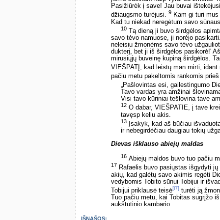
Pasižiūrėk į save! Jau buvai ištekėjusi
9
džiaugsmo turėjusi.
Kam gi turi mus m
Kad tu niekad neregėtum savo sūnaus 
10
Tą dieną ji buvo širdgėlos apimta
savo tėvo namuose, ji norėjo pasikarti.
neleisiu žmonėms savo tėvo užgaulioti
dukterį, bet ji iš širdgėlos pasikorė!'
mirusiųjų buveinę kupiną širdgėlos. Ta
VIEŠPATĮ, kad leistų man mirti, idant
pačiu metu pakeltomis rankomis prieš
„Pašlovintas esi, gailestingumo Di
Tavo vardas yra amžinai šlovinam
Visi tavo kūriniai tešlovina tave am
12
O dabar, VIEŠPATIE, į tave krei
tavęsp keliu akis.
13
Įsakyk, kad aš būčiau išvaduot
ir nebegirdėčiau daugiau tokių užga
Dievas išklauso abiejų maldas
16
Abiejų maldos buvo tuo pačiu met
17
Rafaelis buvo pasiųstas išgydyti jų 
akių, kad galėtų savo akimis regėti Di
vedybomis Tobito sūnui Tobijui ir išv
[i7]
Tobijui priklausė teisė
turėti ją žmon
Tuo pačiu metu, kai Tobitas sugrįžo i
aukštutinio kambario.
IŠNAŠOS: