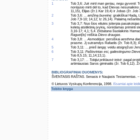
1
Tob 3,6:
Juk mirti man geriau, negu gyventi
: 
norėjusio mirti dėl to, kad Dievas nesunaikin
11,15), Elijas (žr.1 Kar 19,4) ir Jobas (žr. Job
2
Tob 3,6: ...
amžiną buveinę
: graikiškai Hadą, t
Job 7,9-10; 14,12; Iz 26,14). Palaimą nešanti
3
Tob 3,7: Nuo šios eilutės įsiterpia pasakotojas
keletą atsitiktinių įvykių, norėdamas priminti s
3,16-17; 4,1; 5,4.
Ekbatana
šiuolaikinis Hamad
Raguel{is}
reiškia
Dievo draugas
.
4
Tob 3,8: ...
Asmodėjus
: persiškai
aesthma da
prasme. Jį sutramdys Rafaelis (žr. Tob 8,3);
R
5
Tob 3,11: ...
prieš langą
: veidu atsigręžusi Jer
6
Tob 3,11:
Pašlovintas esi, gailestingumo Diev
Tob 8,5.15; 11,14;13,1).
7
Tob 3,17: ...
Tobijui priklausė teisė
: pagal prot
artimiausias Saros giminaitis (žr. Tob 6,12). Ž
BIBLIOGRAFINIAI DUOMENYS:
ŠVENTASIS RAŠTAS. Senasis ir Naujasis Testamentas. – Vi
© Lietuvos Vyskupų Konferencija, 1998.
Išsamiai apie leid
Tobito knyga