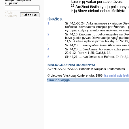
kaip ir jų vaikai per savo tėvus.
el. paštu:
13
Amžinai išsilaikys jų palikuonys
ir jų šlovė niekad nebus išdildyta.
»Apie...
»Atsakyti
IŠNAŠOS:
1
Sir 44,1-50,24: Ankstesniuose skyriuose Dievo
reiškiasi Dievo tautos istorijoje per žmones –
vyrų pavyzdys yra autoriaus mokymo viršūnė i
2
Sir 44,16:
Enochas
... : dėl draugystės su Die
buvo nuolat gyvas Dievo tautoje, ypač paskutin
11,5. Ši eilutė išplečia pirminį tekstą. Žr. Sir 49
3
Sir 44,20: ...
savo paties kūne
: Abraomo sando
4
Sir 44,20: ...
bandomas
: Abraomo ryžtas paauk
22,9-12; Rom 4,1-25; Gal 3,6-14.
5
Sir 44,21: ...
nuo Upės
: nuo Eufrato. Žr. Pr 2,1
BIBLIOGRAFINIAI DUOMENYS:
ŠVENTASIS RAŠTAS. Senasis ir Naujasis Testamentas. – Vi
© Lietuvos Vyskupų Konferencija, 1998.
Išsamiai apie leid
Siracido knyga