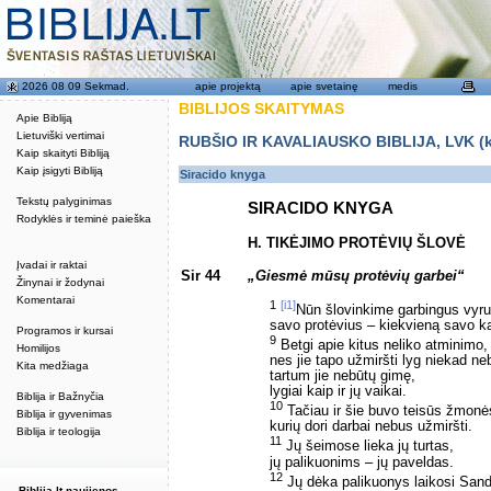
2026 08 09 Sekmad.
apie projektą
apie svetainę
medis
BIBLIJOS SKAITYMAS
Apie Bibliją
Lietuviški vertimai
RUBŠIO IR KAVALIAUSKO BIBLIJA, LVK (kat
Kaip skaityti Bibliją
Kaip įsigyti Bibliją
Siracido knyga
Tekstų palyginimas
SIRACIDO KNYGA
Rodyklės ir teminė paieška
H. TIKĖJIMO PROTĖVIŲ ŠLOVĖ
Įvadai ir raktai
Sir 44
„Giesmė mūsų protėvių garbei“
Žinynai ir žodynai
Komentarai
1
[i1]
Nūn šlovinkime garbingus vyru
savo protėvius – kiekvieną savo ka
Programos ir kursai
9
Betgi apie kitus neliko atminimo,
Homilijos
nes jie tapo užmiršti lyg niekad ne
Kita medžiaga
tartum jie nebūtų gimę,
lygiai kaip ir jų vaikai.
Biblija ir Bažnyčia
10
Tačiau ir šie buvo teisūs žmonė
Biblija ir gyvenimas
kurių dori darbai nebus užmiršti.
Biblija ir teologija
11
Jų šeimose lieka jų turtas,
jų palikuonims – jų paveldas.
12
Jų dėka palikuonys laikosi Sand
Biblija.lt naujienos