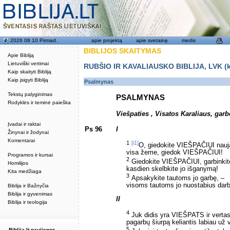
2026 08 10 Pirmad.
apie projektą
apie svetainę
medis
BIBLIJOS SKAITYMAS
Apie Bibliją
Lietuviški vertimai
RUBŠIO IR KAVALIAUSKO BIBLIJA, LVK (kat
Kaip skaityti Bibliją
Kaip įsigyti Bibliją
Psalmynas
Tekstų palyginimas
PSALMYNAS
Rodyklės ir teminė paieška
Viešpaties , Visatos Karaliaus, garb
Įvadai ir raktai
Ps 96
I
Žinynai ir žodynai
Komentarai
1
[i1]
O, giedokite VIEŠPAČIUI nauj
visa žeme, giedok VIEŠPAČIUI!
Programos ir kursai
2
Giedokite VIEŠPAČIUI, garbinkite
Homilijos
kasdien skelbkite jo išganymą!
Kita medžiaga
3
Apsakykite tautoms jo garbę, –
visoms tautoms jo nuostabius dar
Biblija ir Bažnyčia
Biblija ir gyvenimas
II
Biblija ir teologija
4
Juk didis yra VIEŠPATS ir vertas
pagarbų šiurpą keliantis labiau už 
5
Biblija.lt naujienos