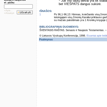
Juk visi tautų dievai yra tik staba
el. paštu:
bet VIEŠPATS dangus sukūrė.
»Apie...
IŠNAŠOS:
»Atsakyti
1
Ps 96,1-96,13: Himnas, kviečiantis visą žmoniją 
teisingajam visų žmonių Karaliui priklauso garbin
su mažais pakeitimais yra 1 Kronikų knygoje (
BIBLIOGRAFINIAI DUOMENYS:
ŠVENTASIS RAŠTAS. Senasis ir Naujasis Testamentas. – Vi
© Lietuvos Vyskupų Konferencija, 1998.
Išsamiai apie leid
Psalmynas