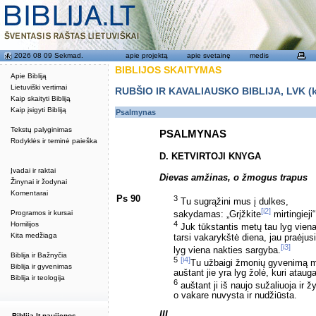
2026 08 09 Sekmad.
apie projektą
apie svetainę
medis
BIBLIJOS SKAITYMAS
Apie Bibliją
Lietuviški vertimai
RUBŠIO IR KAVALIAUSKO BIBLIJA, LVK (kat
Kaip skaityti Bibliją
Kaip įsigyti Bibliją
Psalmynas
Tekstų palyginimas
PSALMYNAS
Rodyklės ir teminė paieška
D. KETVIRTOJI KNYGA
Įvadai ir raktai
Dievas amžinas, o žmogus trapus
Žinynai ir žodynai
Komentarai
Ps 90
3
Tu sugrąžini mus į dulkes,
[i2]
Programos ir kursai
sakydamas: „Grįžkite
mirtingieji“
4
Homilijos
Juk tūkstantis metų tau lyg viena
Kita medžiaga
tarsi vakarykštė diena, jau praėjusi
[i3]
lyg viena nakties sargyba.
Biblija ir Bažnyčia
5
[i4]
Tu užbaigi žmonių gyvenimą m
Biblija ir gyvenimas
auštant jie yra lyg žolė, kuri atauga
Biblija ir teologija
6
auštant ji iš naujo sužaliuoja ir žy
o vakare nuvysta ir nudžiūsta.
III
Biblija.lt naujienos