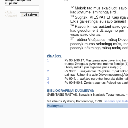
el. paštu:
12
Mokyk tad mus skaičiuoti savo 
kad įgytume išmintingą širdį.
»Apie...
»Atsakyti
13
Sugrįžk, VIEŠPATIE! Kaip ilgai
Elkis gailestingai su savo tarnais!
14
Pasotink mus auštant savo ger
kad giedotume iš džiaugsmo per
visas savo dienas.
17
Tebūna Viešpaties, mūsų Dievo
padaryk mums sėkmingą mūsų ran
padaryk sėkmingą mūsų rankų dar
IŠNAŠOS:
1
Ps 90,1-90,17: Mąstymas apie gyvenimo trum
trumpa žmogaus gyvenimo trukme žemėje (1) ir
Dievą suteikti jam atgaivos prieš mirtį (III).
2
Ps 90,3: ...
sakydamas: ‘Grįžkite...’
: pakanka v
paimtas. Užuomina apie Dievo nuosprendį Adom
3
Ps 90,4: ...
nakties sargyba
: hebrajai dalijo nak
4
Ps 90,5-90,6: Žolės trapumas Palestinos saulė
BIBLIOGRAFINIAI DUOMENYS:
ŠVENTASIS RAŠTAS. Senasis ir Naujasis Testamentas. – Vi
© Lietuvos Vyskupų Konferencija, 1998.
Išsamiai apie leid
Psalmynas