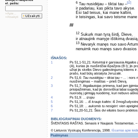
6
[i2]
el. paštu:
Tau nusidėjau – tiktai tau –
ir padariau, kas pikta tavo akyse.
Esi tad teisus, kai mane kaltini,
»Apie...
ir teisingas, kai savo teisme mane
»Atsakyti
III
12
Sukurk man tyrą širdį, Dieve,
ir atnaujink manyje ištikimą dvasią
13
Nevaryk manęs nuo savo Artum
nenuimk nuo manęs savo dvasios 
IŠNAŠOS:
1
Ps 51,1-51,21: Ketvirtoji ir garsiausia Atgai
(A), kurias jis nuoširdžiai išpažįsta (B I); jis p
užtat jis skelbs Dievo gailestingumą kitiems i
prašo, kad būtų atstatyta Jeruzalė.
2
Ps 51,6:
Tau nusidėjau – tiktai tau –
... : nors
nusižengimas – maištas – prieš Dievą.
3
Ps 51,7: Atgailautojas primena, kad jam įgimt
prisipažinimas, kad jis doroviškai labai sugedęs
nuorodą į gimtąją nuodėmę, kuri nebuvo aiškia
4
Ps 51,9: ...
izopu
5
Ps 51,16: ...
iš kraujo kaltės
: iš žmogžudystės
6
Ps 51,18: ...
aukomis tu nesigėri
: vien apeigin
7
Ps 51,20-51,21: Šios dvi eilutės buvo pridėto
BIBLIOGRAFINIAI DUOMENYS:
ŠVENTASIS RAŠTAS. Senasis ir Naujasis Testamentas. – Vi
© Lietuvos Vyskupų Konferencija, 1998.
Išsamiai apie leid
Psalmynas