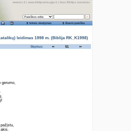
www.lcn.lt
|
www.biblijosdraugija.lt
|
kitos Biblijos svetainės
teksto skaitymas
išsami paieška
alikų) leidimas 1998 m. (Biblija RK_K1998)
Skyrius:
51
o gerumo,
.
ę,
ę!
pažįstu,
akis.