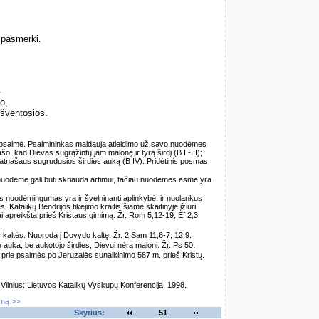
 pasmerki.
.
o,
šventosios.
los psalmė. Psalmininkas maldauja atleidimo už savo nuodėmes
rašo, kad Dievas sugrąžintų jam malonę ir tyrą širdį (B II-III);
r atnašaus sugrudusios širdies auką (B IV). Pridėtinis posmas
 nuodėmė gali būti skriauda artimui, tačiau nuodėmės esmė yra
as nuodėmingumas yra ir švelninanti aplinkybė, ir nuolankus
. Katalikų Bendrijos tikėjimo kraitis šiame skaitinyje įžiūri
i apreikšta prieš Kristaus gimimą. Žr. Rom 5,12-19; Ef 2,3.
 kaltės. Nuoroda į Dovydo kaltę. Žr. 2 Sam 11,6-7; 12,9.
ė auka, be aukotojo širdies, Dievui nėra maloni. Žr. Ps 50.
s prie psalmės po Jeruzalės sunaikinimo 587 m. prieš Kristų.
lnius: Lietuvos Katalikų Vyskupų Konferencija, 1998.
imą >>
Skyrius:
51