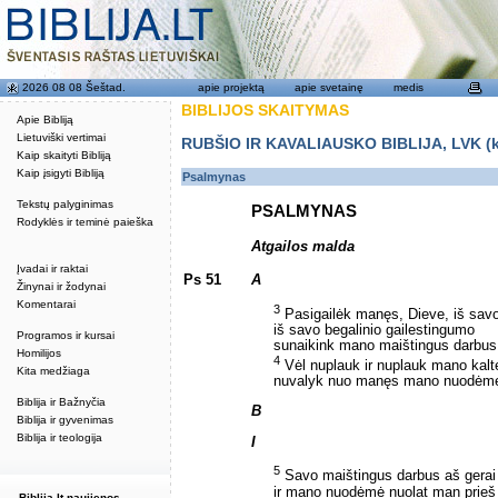
2026 08 08 Šeštad.
apie projektą
apie svetainę
medis
BIBLIJOS SKAITYMAS
Apie Bibliją
Lietuviški vertimai
RUBŠIO IR KAVALIAUSKO BIBLIJA, LVK (kat
Kaip skaityti Bibliją
Kaip įsigyti Bibliją
Psalmynas
Tekstų palyginimas
PSALMYNAS
Rodyklės ir teminė paieška
Atgailos malda
Įvadai ir raktai
Ps 51
A
Žinynai ir žodynai
Komentarai
3
Pasigailėk manęs, Dieve, iš sav
iš savo begalinio gailestingumo
Programos ir kursai
sunaikink mano maištingus darbus
Homilijos
4
Vėl nuplauk ir nuplauk mano kalt
Kita medžiaga
nuvalyk nuo manęs mano nuodėm
Biblija ir Bažnyčia
B
Biblija ir gyvenimas
Biblija ir teologija
I
5
Savo maištingus darbus aš gerai 
ir mano nuodėmė nuolat man prieš 
Biblija.lt naujienos