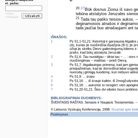
C
el. paštu:
20
[i7]
Būk dosnus Zionui iš savo g
»Apie...
tebūna atstatytos Jeruzalės sienos
»Atsakyti
21
Tada tau patiks teisios aukos, –
deginamosios atnašos ir deginamo
tada jaučiai bus atnašaujami ant t
IŠNAŠOS:
1
Ps 51,1-51,21: Ketvirtoji ir garsiausia Atgai
(A), kurias jis nuoširdžiai išpažįsta (B I); jis p
užtat jis skelbs Dievo gailestingumą kitiems i
prašo, kad būtų atstatyta Jeruzalė.
2
Ps 51,6:
Tau nusidėjau – tiktai tau –
... : nors
nusižengimas – maištas – prieš Dievą.
3
Ps 51,7: Atgailautojas primena, kad jam įgimt
prisipažinimas, kad jis doroviškai labai sugedęs
nuorodą į gimtąją nuodėmę, kuri nebuvo aiškia
4
Ps 51,9: ...
izopu
5
Ps 51,16: ...
iš kraujo kaltės
: iš žmogžudystės
6
Ps 51,18: ...
aukomis tu nesigėri
: vien apeigin
7
Ps 51,20-51,21: Šios dvi eilutės buvo pridėto
BIBLIOGRAFINIAI DUOMENYS:
ŠVENTASIS RAŠTAS. Senasis ir Naujasis Testamentas. – Vi
© Lietuvos Vyskupų Konferencija, 1998.
Išsamiai apie leid
Psalmynas