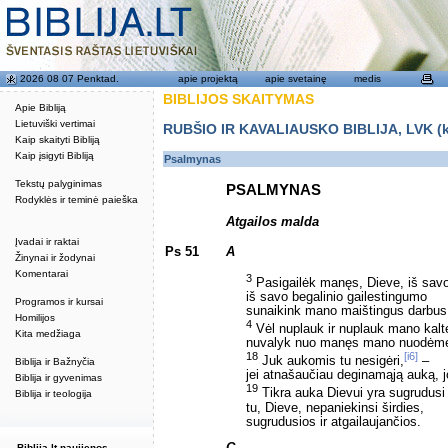
2026 08 07 Penktad.
apie projektą
apie svetainę
medis
BIBLIJOS SKAITYMAS
Apie Bibliją
Lietuviški vertimai
RUBŠIO IR KAVALIAUSKO BIBLIJA, LVK (kat
Kaip skaityti Bibliją
Kaip įsigyti Bibliją
Psalmynas
Tekstų palyginimas
PSALMYNAS
Rodyklės ir teminė paieška
Atgailos malda
Įvadai ir raktai
Ps 51
A
Žinynai ir žodynai
Komentarai
3
Pasigailėk manęs, Dieve, iš sav
iš savo begalinio gailestingumo
Programos ir kursai
sunaikink mano maištingus darbus
Homilijos
4
Vėl nuplauk ir nuplauk mano kalt
Kita medžiaga
nuvalyk nuo manęs mano nuodėm
18
[i6]
Juk aukomis tu nesigėri,
–
Biblija ir Bažnyčia
jei atnašaučiau deginamąją auką, 
Biblija ir gyvenimas
19
Tikra auka Dievui yra sugrudusi
Biblija ir teologija
tu, Dieve, nepaniekinsi širdies,
sugrudusios ir atgailaujančios.
Biblija.lt naujienos