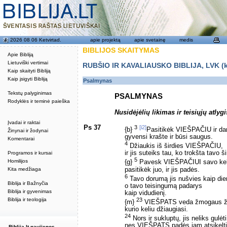
2026 08 06 Ketvirtad.
apie projektą
apie svetainę
medis
BIBLIJOS SKAITYMAS
Apie Bibliją
Lietuviški vertimai
RUBŠIO IR KAVALIAUSKO BIBLIJA, LVK (kat
Kaip skaityti Bibliją
Kaip įsigyti Bibliją
Psalmynas
Tekstų palyginimas
PSALMYNAS
Rodyklės ir teminė paieška
Nusidėjėlių likimas ir teisiųjų atlygi
Įvadai ir raktai
Ps 37
3
[i2]
{b}
Pasitikėk VIEŠPAČIU ir dar
Žinynai ir žodynai
gyvensi krašte ir būsi saugus.
Komentarai
4
Džiaukis iš širdies VIEŠPAČIU,
ir jis suteiks tau, ko trokšta tavo ši
Programos ir kursai
5
Homilijos
{g}
Pavesk VIEŠPAČIUI savo kel
pasitikėk juo, ir jis padės.
Kita medžiaga
6
Tavo dorumą jis nušvies kaip die
Biblija ir Bažnyčia
o tavo teisingumą padarys
Biblija ir gyvenimas
kaip vidudienį.
23
Biblija ir teologija
{m}
VIEŠPATS veda žmogaus žin
kurio keliu džiaugiasi.
24
Nors ir sukluptų, jis neliks gulėti
nes VIEŠPATS padės jam atsikelti
Biblija.lt naujienos