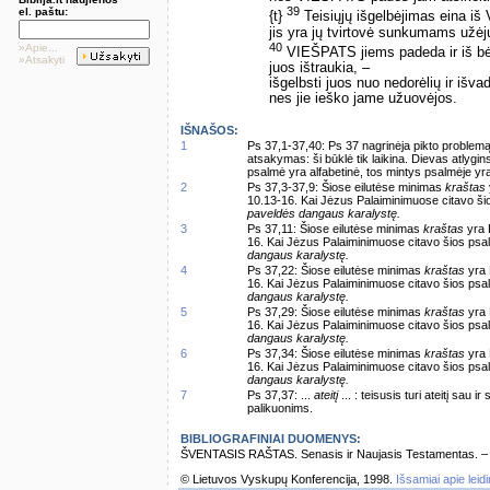
39
el. paštu:
{t}
Teisiųjų išgelbėjimas eina i
jis yra jų tvirtovė sunkumams užėj
40
»Apie...
VIEŠPATS jiems padeda ir iš b
»Atsakyti
juos ištraukia, –
išgelbsti juos nuo nedorėlių ir išva
nes jie ieško jame užuovėjos.
IŠNAŠOS:
1
Ps 37,1-37,40: Ps 37 nagrinėja pikto problemą
atsakymas: ši būklė tik laikina. Dievas atlygi
psalmė yra alfabetinė, tos mintys psalmėje yr
2
Ps 37,3-37,9: Šiose eilutėse minimas
kraštas
10.13-16. Kai Jėzus Palaiminimuose citavo šios 
paveldės dangaus karalystę.
3
Ps 37,11: Šiose eilutėse minimas
kraštas
yra 
16. Kai Jėzus Palaiminimuose citavo šios psalmė
dangaus karalystę.
4
Ps 37,22: Šiose eilutėse minimas
kraštas
yra 
16. Kai Jėzus Palaiminimuose citavo šios psalmė
dangaus karalystę.
5
Ps 37,29: Šiose eilutėse minimas
kraštas
yra 
16. Kai Jėzus Palaiminimuose citavo šios psalmė
dangaus karalystę.
6
Ps 37,34: Šiose eilutėse minimas
kraštas
yra 
16. Kai Jėzus Palaiminimuose citavo šios psalmė
dangaus karalystę.
7
Ps 37,37: ...
ateitį
... : teisusis turi ateitį sau 
palikuonims.
BIBLIOGRAFINIAI DUOMENYS:
ŠVENTASIS RAŠTAS. Senasis ir Naujasis Testamentas. – Vi
© Lietuvos Vyskupų Konferencija, 1998.
Išsamiai apie leid