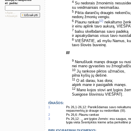
4
Su nedorais žmonėmis nesuside
el. paštu:
su veidmainiais nesimaišau.
5
Pikta darančių draugės nekenčiu
»Apie...
»Atsakyti
nedorų žmonių vengiu.
6
[i2]
Plaunu rankas
nekaltumo ženk
ir einu aplink tavo aukurą, VIEŠPA
7
balsu skelbdamas savo padėką
ir apsakydamas visus tavo nuosta
8
VIEŠPATIE, aš myliu Namus, kur
tavo šlovės buveinę.
III
9
Nenušluok manęs drauge su nusid
nei mano gyvasties su žmogžudžia
10
Jų rankose piktos užmačios,
pilna kyšių jų dešinė.
11
O aš darau, kas dora;
atpirk mane ir pasigailėk manęs.
12
Mano kojos stovi ant lygios že
Sueigose šlovinsiu VIEŠPATĮ.
IŠNAŠOS:
1
Ps 26,1-26,12: Pareikšdamas savo nekaltumą (
nepasmerktų jo drauge su nedorėliais (III).
2
Ps 26,6:
Plaunu rankas
3
Ps 26,12: ...
ant lygios žemės
: esu saugus, nes
lygia vieta Šventyklos kieme arba perkeltine 
BIBLIOGRAFINIAI DUOMENYS: