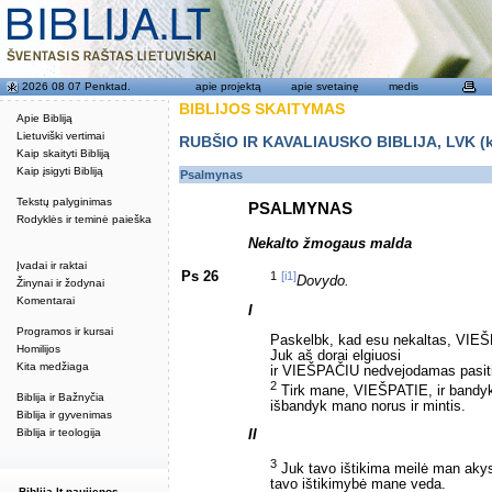
2026 08 07 Penktad.
apie projektą
apie svetainę
medis
BIBLIJOS SKAITYMAS
Apie Bibliją
Lietuviški vertimai
RUBŠIO IR KAVALIAUSKO BIBLIJA, LVK (kat
Kaip skaityti Bibliją
Kaip įsigyti Bibliją
Psalmynas
Tekstų palyginimas
PSALMYNAS
Rodyklės ir teminė paieška
Nekalto žmogaus malda
Įvadai ir raktai
Ps 26
1
[i1]
Dovydo.
Žinynai ir žodynai
Komentarai
I
Programos ir kursai
Paskelbk, kad esu nekaltas, VIE
Homilijos
Juk aš dorai elgiuosi
Kita medžiaga
ir VIEŠPAČIU nedvejodamas pasiti
2
Tirk mane, VIEŠPATIE, ir bandyk
Biblija ir Bažnyčia
išbandyk mano norus ir mintis.
Biblija ir gyvenimas
Biblija ir teologija
II
3
Juk tavo ištikima meilė man aky
tavo ištikimybė mane veda.
Biblija.lt naujienos