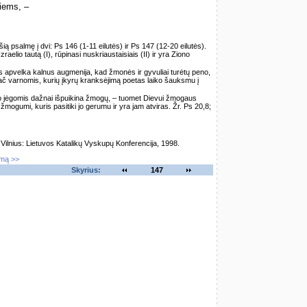
iems, –
šią psalmę į dvi: Ps 146 (1-11 eilutės) ir Ps 147 (12-20 eilutės).
raelio tautą (I), rūpinasi nuskriaustaisiais (II) ir yra Ziono
s apvelka kalnus augmenija, kad žmonės ir gyvuliai turėtų peno,
ypač varnomis, kurių įkyrų kranksėjimą poetas laiko šauksmu į
o jėgomis dažnai išpuikina žmogų, – tuomet Dievui žmogaus
ogumi, kuris pasitiki jo gerumu ir yra jam atviras. Žr. Ps 20,8;
lnius: Lietuvos Katalikų Vyskupų Konferencija, 1998.
imą >>
Skyrius:
147