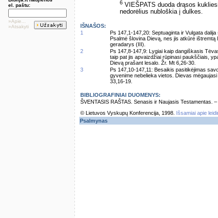
6
VIEŠPATS duoda drąsos kuklies
el. paštu:
nedorėlius nubloškia į dulkes.
»Apie...
IŠNAŠOS:
»Atsakyti
1
Ps 147,1-147,20: Septuaginta ir Vulgata dalija 
Psalmė šlovina Dievą, nes jis atkūrė ištremtą Iz
geradarys (III).
2
Ps 147,8-147,9: Lygiai kaip dangiškasis Tėva
taip pat jis apvaizdžiai rūpinasi paukščiais, 
Dievą prašant lesalo. Žr. Mt 6,26-30.
3
Ps 147,10-147,11: Besaikis pasitikėjimas sav
gyvenime nebelieka vietos. Dievas mėgaujasi žm
33,16-19.
BIBLIOGRAFINIAI DUOMENYS:
ŠVENTASIS RAŠTAS. Senasis ir Naujasis Testamentas. – Vi
© Lietuvos Vyskupų Konferencija, 1998.
Išsamiai apie leid
Psalmynas