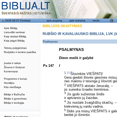
2026 08 07 Penktad.
apie projektą
apie svetainę
medis
BIBLIJOS SKAITYMAS
Apie Bibliją
Lietuviški vertimai
RUBŠIO IR KAVALIAUSKO BIBLIJA, LVK (kat
Kaip skaityti Bibliją
Kaip įsigyti Bibliją
Psalmynas
Tekstų palyginimas
PSALMYNAS
Rodyklės ir teminė paieška
Dievo meilė ir galybė
Įvadai ir raktai
Ps 147
I
Žinynai ir žodynai
Komentarai
1
[i1]
Šlovinkite VIEŠPATĮ!
Gera giedoti šlovės giesmes mūsų
Programos ir kursai
nes malonu ir teisinga jį šlovinti g
Homilijos
2
VIEŠPATS atstato Jeruzalę, –
Kita medžiaga
jis surenka Izraelio tremtinius.
3
Jis gydo sužeistas širdis
Biblija ir Bažnyčia
ir aptvarsto jų žaizdas.
Biblija ir gyvenimas
4
Jis nustatė žvaigždžių skaičių, –
Biblija ir teologija
kiekvieną jų vardu vadina.
5
Didis yra mūsų VIEŠPATS ir gali
beribė jo išmintis.
Biblija.lt naujienos