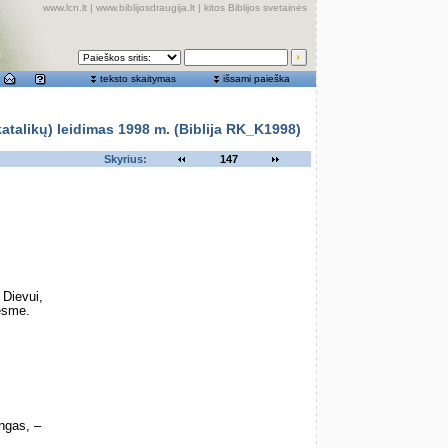
www.lcn.lt
|
www.biblijosdraugija.lt
|
kitos Biblijos svetainės
teksto skaitymas
išsami paieška
alikų) leidimas 1998 m. (Biblija RK_K1998)
Skyrius:
147
 Dievui,
iesme.
ngas, –