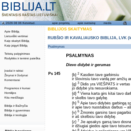
2026 08 06 Ketvirtad.
apie projektą
apie svetainę
medis
BIBLIJOS SKAITYMAS
Apie Bibliją
Lietuviški vertimai
RUBŠIO IR KAVALIAUSKO BIBLIJA, LVK (kat
Kaip skaityti Bibliją
Kaip įsigyti Bibliją
Psalmynas
Tekstų palyginimas
PSALMYNAS
Rodyklės ir teminė paieška
Dievo didybė ir gerumas
Įvadai ir raktai
Ps 145
2
{b}
Kasdien tave garbinsiu
Žinynai ir žodynai
ir šlovinsiu tavo vardą per amžių 
Komentarai
3
{g}
Didis yra VIEŠPATS ir vertas 
jo didybė yra nesuvokiama.
Programos ir kursai
4
Homilijos
{d}
Viena karta girs kitai tavo da
ir skelbs tavo galybę.
Kita medžiaga
5
{h}
Apie tavo didybės garbingą sp
Biblija ir Bažnyčia
ir apie tavo nuostabius darbus – a
Biblija ir gyvenimas
6
{v}
Žmonės garsins tavo pagarbią
Biblija ir teologija
ir aš skelbsiu tavo didybę.
7
{z}
Jie apsakys garsą tavo dosn
ir džiugiai giedos apie tavo teisum
8
Biblija.lt naujienos