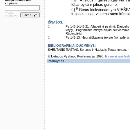
{h}
Atlaidus ir gailestingas yra 
el. paštu:
lėtas pykti ir pilnas gerumo.
9
{t}
Geras kiekvienam yra VIEŠP
»Apie...
ir gailestingas visiems savo kūrini
»Atsakyti
IŠNAŠOS:
1
Ps 145,1-145,21: Alfabetinė psalmė. Daugelis j
knygų. Pagrindinės mintys siejasi su visavale 
Rūpintojėliu.
2
Ps 145,13: Hebrajiškajame tekste {n} raidė yra
BIBLIOGRAFINIAI DUOMENYS:
ŠVENTASIS RAŠTAS. Senasis ir Naujasis Testamentas. – Vi
© Lietuvos Vyskupų Konferencija, 1998.
Išsamiai apie leid
Psalmynas