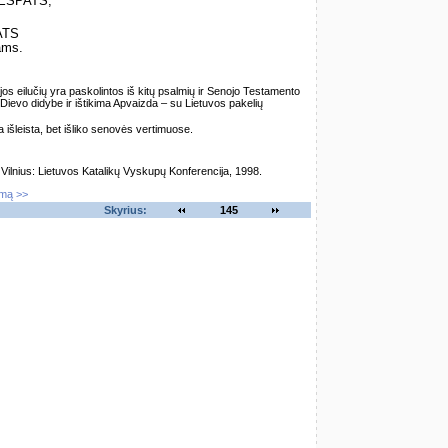
VIEŠPATS,
ATS
ams.
os eilučių yra paskolintos iš kitų psalmių ir Senojo Testamento
Dievo didybe ir ištikima Apvaizda – su Lietuvos pakelių
 išleista, bet išliko senovės vertimuose.
lnius: Lietuvos Katalikų Vyskupų Konferencija, 1998.
imą >>
Skyrius:
145