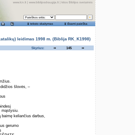
www.lcn.lt
|
www.biblijosdraugija.lt
|
kitos Biblijos svetainės
teksto skaitymas
išsami paieška
alikų) leidimas 1998 m. (Biblija RK_K1998)
Skyrius:
145
amžius.
didžios šlovės, –
rbus
indesį
š mąstysiu.
 baimę keliančius darbus,
aus gerumo
ą.