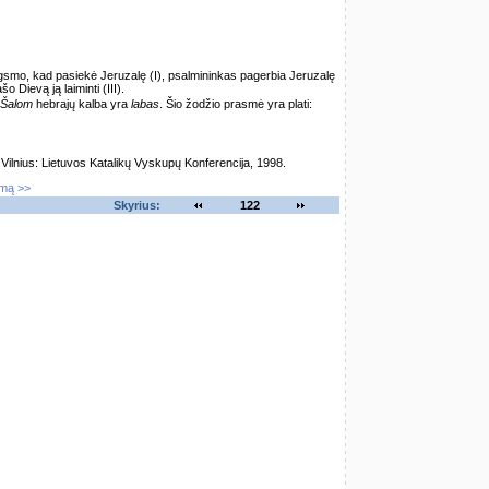
smo, kad pasiekė Jeruzalę (I), psalmininkas pagerbia Jeruzalę
ašo Dievą ją laiminti (III).
Šalom
hebrajų kalba yra
labas
. Šio žodžio prasmė yra plati:
lnius: Lietuvos Katalikų Vyskupų Konferencija, 1998.
imą >>
Skyrius:
122