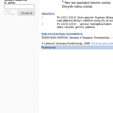
5
Nes ten pastatyti teismo sostai,
el. paštu:
Dovydo namų sostai.
»Apie...
»Atsakyti
IŠNAŠOS:
1
Ps 122,1-122,9: Ziono giesmė. Kupinas džiaug
kaip piligrimų tikslą ir valdžios sostą (II); jis pr
2
Ps 122,6-122,8: ...
gerovę
: hebrajiškai
šalom
.
taika, ramybė, gerovė, palaima
.
BIBLIOGRAFINIAI DUOMENYS:
ŠVENTASIS RAŠTAS. Senasis ir Naujasis Testamentas. – Vi
© Lietuvos Vyskupų Konferencija, 1998.
Išsamiai apie leid
Psalmynas