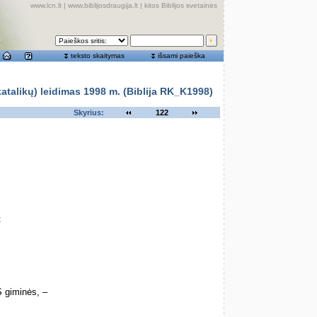
www.lcn.lt
|
www.biblijosdraugija.lt
|
kitos Biblijos svetainės
teksto skaitymas
išsami paieška
alikų) leidimas 1998 m. (Biblija RK_K1998)
Skyrius:
122
:
 giminės, –