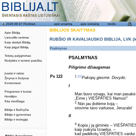
2026 08 07 Penktad.
apie projektą
apie svetainę
medis
BIBLIJOS SKAITYMAS
Apie Bibliją
Lietuviški vertimai
RUBŠIO IR KAVALIAUSKO BIBLIJA, LVK (kat
Kaip skaityti Bibliją
Kaip įsigyti Bibliją
Psalmynas
Tekstų palyginimas
PSALMYNAS
Rodyklės ir teminė paieška
Piligrimo džiaugsmas
Įvadai ir raktai
Ps 122
1
[i1]
Pakopų giesmė. Dovydo.
Žinynai ir žodynai
Komentarai
I
Programos ir kursai
Man buvo smagu, kai man pasakė
Homilijos
„Eime į VIEŠPATIES Namus!“
Kita medžiaga
2
Nūn jau įkėlėme koją –
stovime tavo vartuose, Jeruzale!
Biblija ir Bažnyčia
Biblija ir gyvenimas
II
Biblija ir teologija
4
Kopia į ją giminės – VIEŠPATIES
kaip įsakyta Izraeliui, –
kad padėkotų VIEŠPATIES vardui.
Biblija.lt naujienos