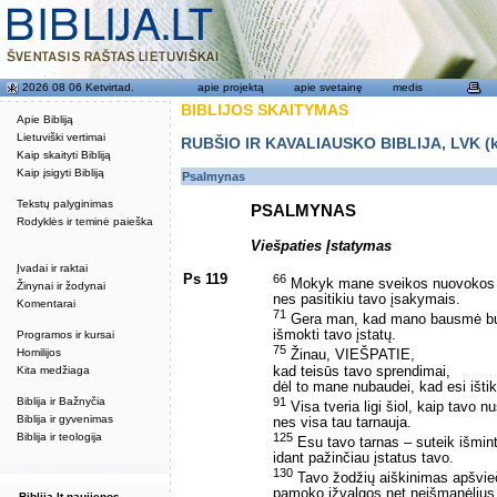
2026 08 06 Ketvirtad.
apie projektą
apie svetainę
medis
BIBLIJOS SKAITYMAS
Apie Bibliją
Lietuviški vertimai
RUBŠIO IR KAVALIAUSKO BIBLIJA, LVK (kat
Kaip skaityti Bibliją
Kaip įsigyti Bibliją
Psalmynas
Tekstų palyginimas
PSALMYNAS
Rodyklės ir teminė paieška
Viešpaties Įstatymas
Įvadai ir raktai
Ps 119
66
Mokyk mane sveikos nuovokos i
Žinynai ir žodynai
nes pasitikiu tavo įsakymais.
Komentarai
71
Gera man, kad mano bausmė b
išmokti tavo įstatų.
Programos ir kursai
75
Homilijos
Žinau, VIEŠPATIE,
kad teisūs tavo sprendimai,
Kita medžiaga
dėl to mane nubaudei, kad esi išti
91
Biblija ir Bažnyčia
Visa tveria ligi šiol, kaip tavo n
Biblija ir gyvenimas
nes visa tau tarnauja.
125
Biblija ir teologija
Esu tavo tarnas – suteik išmint
idant pažinčiau įstatus tavo.
130
Tavo žodžių aiškinimas apšvie
pamoko įžvalgos net neišmanėlius
Biblija.lt naujienos