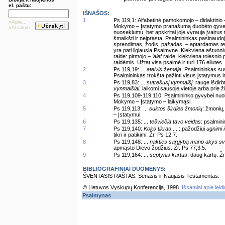
el. paštu:
IŠNAŠOS:
1
Ps 119,1: Alfabetinė pamokomojo – didaktinio 
»Apie...
Mokymo – Įstatymo pranašumą duobėto gyvenimo
»Atsakyti
nuoseklumu, bet apskritai joje vyrauja įvairus
šmaikšti ir neįprasta. Psalmininkas pasinaudo
sprendimas, žodis, pažadas, – aptardamas
te
yra pati ilgiausia Psalmyne. Kiekviena aštuoni
raide: pirmojo –
’alef
raide, kiekviena tolesnio 
raidėmis. Užtat visa psalmė ir turi 176 eilutes.
2
Ps 119,19: ...
ateivis žemėje
: Psalmininkas s
Psalmininkas trokšta pažinti visus įstatymus ir
3
Ps 119,83: ...
sutrešusį vynmaišį
: rauge išdirb
vynmaišiai
, laikomi sausoje vietoje arba prie ž
4
Ps 119,109-119,110: Psalmininko gyvybei nuola
Mokymo – Įstatymo – laikymąsi.
5
Ps 119,113: ...
suktos širdies žmonių
: žmonių,
– Įstatymui.
6
Ps 119,135: ...
tešviečia tavo veidas
: psalmin
7
Ps 119,140:
Koks tikras
... : pažodžiui
ugnimi 
tikri ir patikimi. Žr. Ps 12,7.
8
Ps 119,148: ...
nakties sargybą mano akys sv
apmąsto Dievo žodžius. Žr. Ps 77,3.5.
9
Ps 119,164: ...
septynis kartus
: daug kartų. Ž
BIBLIOGRAFINIAI DUOMENYS:
ŠVENTASIS RAŠTAS. Senasis ir Naujasis Testamentas. – Vi
© Lietuvos Vyskupų Konferencija, 1998.
Išsamiai apie leid
Psalmynas