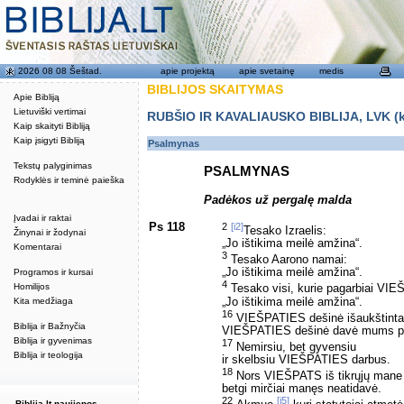
2026 08 08 Šeštad.
apie projektą
apie svetainę
medis
BIBLIJOS SKAITYMAS
Apie Bibliją
Lietuviški vertimai
RUBŠIO IR KAVALIAUSKO BIBLIJA, LVK (kat
Kaip skaityti Bibliją
Kaip įsigyti Bibliją
Psalmynas
Tekstų palyginimas
PSALMYNAS
Rodyklės ir teminė paieška
Padėkos už pergalę malda
Įvadai ir raktai
Ps 118
2
[i2]
Tesako Izraelis:
Žinynai ir žodynai
„Jo ištikima meilė amžina“.
Komentarai
3
Tesako Aarono namai:
„Jo ištikima meilė amžina“.
Programos ir kursai
4
Homilijos
Tesako visi, kurie pagarbiai VIE
„Jo ištikima meilė amžina“.
Kita medžiaga
16
VIEŠPATIES dešinė išaukštinta
Biblija ir Bažnyčia
VIEŠPATIES dešinė davė mums pe
Biblija ir gyvenimas
17
Nemirsiu, bet gyvensiu
Biblija ir teologija
ir skelbsiu VIEŠPATIES darbus.
18
Nors VIEŠPATS iš tikrųjų mane 
betgi mirčiai manęs neatidavė.
22
[i5]
Biblija.lt naujienos