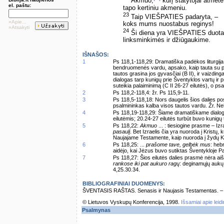
Akmuo,
kurį statytojai atmetė
el. paštu:
tapo kertiniu akmeniu.
23
Taip VIEŠPATIES padaryta, –
»Apie...
koks mums nuostabus reginys!
»Atsakyti
24
Ši diena yra VIEŠPATIES duota
linksminkimės ir džiūgaukime.
IŠNAŠOS:
1
Ps 118,1-118,29: Dramatiška padėkos liturgija
bendruomenės vardu, apsako, kaip tauta su pas
tautos grasina jos gyvasčiai (B II), ir vaizding
dialogas tarp kunigų prie Šventyklos vartų ir 
suteikia palaiminimą (C II 26-27 eilutės), o p
2
Ps 118,2-118,4: žr. Ps 115,9-11.
3
Ps 118,5-118,18: Nors daugelis šios dalies po
psalmininkas kalba visos tautos vardu. Žr. Ne
4
Ps 118,19-118,29: Šiame dramatiškame dialoge 
eilutėmis; 20.24-27 eilutės turbūt buvo kunigų
5
Ps 118,22:
Akmuo
... : tiesiogine prasme – Izr
pasaulį
. Bet Izraelis čia yra nuoroda į Kristų,
Naujajame Testamente, kaip nuoroda į žydų K
6
Ps 118,25: ...
prašome tave, gelbėk mus
: heb
aidėjo, kai Jėzus buvo sutiktas Šventykloje Pa
7
Ps 118,27: Šios eilutės dalies prasmė nėra aiš
rankose iki pat aukuro ragų
: deginamųjų aukų 
4,25.30.34.
BIBLIOGRAFINIAI DUOMENYS:
ŠVENTASIS RAŠTAS. Senasis ir Naujasis Testamentas. – Vi
© Lietuvos Vyskupų Konferencija, 1998.
Išsamiai apie leid
Psalmynas