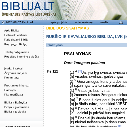
2026 08 07 Penktad.
apie projektą
apie svetainę
medis
BIBLIJOS SKAITYMAS
Apie Bibliją
Lietuviški vertimai
RUBŠIO IR KAVALIAUSKO BIBLIJA, LVK (kat
Kaip skaityti Bibliją
Kaip įsigyti Bibliją
Psalmynas
Tekstų palyginimas
PSALMYNAS
Rodyklės ir teminė paieška
Doro žmogaus palaima
Įvadai ir raktai
Ps 112
4
[i3]
{z}
Jis yra lyg šviesa, šviečia
Žinynai ir žodynai
{h} visados švelnus, gailestingas ir
Komentarai
5
{t}
Gera žmogui, kuris yra dosnus 
{j} sąžiningai tvarko savo reikalus.
Programos ir kursai
6
Homilijos
{k}
Visad jis bus tvirtas;
{l} žmonės teisaus žmogaus nieka
Kita medžiaga
7
{m}
Blogos žinios gauti jis nebijo
Biblija ir Bažnyčia
{n} jo širdis tvirta, pasitikinti VIE
Biblija ir gyvenimas
8
{s}
Patvari jo širdis, – jis nesibai
Biblija ir teologija
{'a} ilgainiui jo priešai bus nugalėti
9
{p}
Dosniai jis duoda beturčiams,
{z} niekad neišsenka jo dosnumas.
[i4]
Biblija.lt naujienos