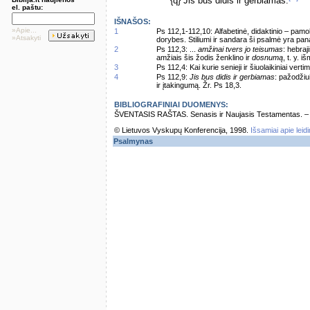
{q} Jis bus didis ir gerbiamas.
el. paštu:
IŠNAŠOS:
»Apie...
1
Ps 112,1-112,10: Alfabetinė, didaktinio – pa
»Atsakyti
dorybes. Stiliumi ir sandara ši psalmė yra pan
2
Ps 112,3: ...
amžinai tvers jo teisumas
: hebraj
amžiais šis žodis ženklino ir
dosnumą
, t. y. 
3
Ps 112,4: Kai kurie senieji ir šiuolaikiniai verti
4
Ps 112,9:
Jis bus didis ir gerbiamas
: pažodžiu
ir įtakingumą. Žr. Ps 18,3.
BIBLIOGRAFINIAI DUOMENYS:
ŠVENTASIS RAŠTAS. Senasis ir Naujasis Testamentas. – Vi
© Lietuvos Vyskupų Konferencija, 1998.
Išsamiai apie leid
Psalmynas