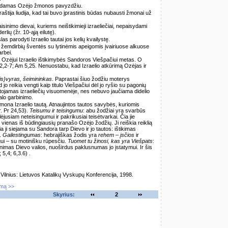
udodamas Ozėjo žmonos pavyzdžiu.
aštija liudija, kad tai buvo įprastinis būdas nubausti žmonai už
aisinimo dievai, kuriems neištikimieji izraeliečiai, nepaisydami
lių (žr. 10-ąją eilutę).
as parodyti Izraelio tautai jos kelių kvailystę.
žemdirbių šventės su lytinėmis apeigomis įvairiuose alkuose
rbei.
 Ozėjui Izraelio ištikimybės Sandoros Viešpačiui metas. O
 2,2-7; Am 5,25. Nenuostabu, kad Izraelio atkūrimą Ozėjas ir
is}vyras, šeimininkas
. Paprastai šiuo žodžiu moterys
 reikia vengti kaip titulo Viešpačiui dėl jo ryšio su pagonių
artojamas izraeliečių visuomenėje, nes nebuvo jaučiama didelio
alo garbinimo.
ona Izraelio tautą. Atnaujintos tautos savybės, kuriomis
r. Pr 24,53).
Teisumu ir teisingumu
: abu žodžiai yra svarbūs
jusiam neteisingumui ir pakrikusiai teisėtvarkai. Čia jie
: vienas iš būdingiausių pranašo Ozėjo žodžių. Ji reiškia reiklią
a ji siejama su Sandora tarp Dievo ir jo tautos: ištikimas
.
Gailestingumas
: hebrajiškas žodis yra
rehem – įsčios
ir
gui – su motinišku rūpesčiu.
Tuomet tu žinosi, kas yra Viešpats
:
ažinimas Dievo valios, nuoširdus paklusnumas jo įstatymui. Ir šis
5,4; 6,3.6) .
lnius: Lietuvos Katalikų Vyskupų Konferencija, 1998.
imą >>
Skyrius:
2