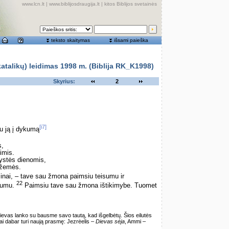
www.lcn.lt
|
www.biblijosdraugija.lt
|
kitos Biblijos svetainės
teksto skaitymas
išsami paieška
alikų) leidimas 1998 m. (Biblija RK_K1998)
Skyrius:
2
[i7]
iu ją į dykumą
s,
imis.
nystės dienomis,
o žemės.
nai, – tave sau žmona paimsiu teisumu ir
22
ngumu.
Paimsiu tave sau žmona ištikimybe. Tuomet
ievas lanko su bausme savo tautą, kad išgelbėtų. Šios eilutės
dai dabar turi naują prasmę: Jezrėelis –
Dievas sėja
, Ammi –
.