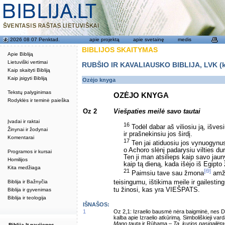
2026 08 07 Penktad.
apie projektą
apie svetainę
medis
BIBLIJOS SKAITYMAS
Apie Bibliją
Lietuviški vertimai
RUBŠIO IR KAVALIAUSKO BIBLIJA, LVK (kat
Kaip skaityti Bibliją
Kaip įsigyti Bibliją
Ozėjo knyga
Tekstų palyginimas
OZĖJO KNYGA
Rodyklės ir teminė paieška
Oz 2
Viešpaties meilė savo tautai
Įvadai ir raktai
16
Todėl dabar aš viliosiu ją, išves
Žinynai ir žodynai
ir prašnekinsiu jos širdį.
Komentarai
17
Ten jai atiduosiu jos vynuogynu
o Achoro slėnį padarysiu vilties dur
Programos ir kursai
Ten ji man atsilieps kaip savo jau
Homilijos
kaip tą dieną, kada išėjo iš Egipt
Kita medžiaga
21
[i9]
Paimsiu tave sau žmona
amži
Biblija ir Bažnyčia
teisingumu, ištikima meile ir gailesti
tu žinosi, kas yra VIEŠPATS.
Biblija ir gyvenimas
Biblija ir teologija
IŠNAŠOS:
1
Oz 2,1: Izraelio bausmė nėra baigminė, nes D
kalba apie Izraelio atkūrimą. Simboliškieji var
Mano tauta
ir Rūhama –
Ta, kurios pasigailėta
Biblija.lt naujienos