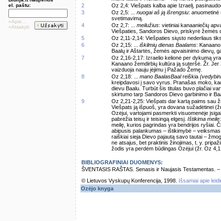
el. paštu:
2
Oz 2,4: Viešpats kalba apie Izraelį, pasina
3
Oz 2,5: ...
nuogai aš ją išrengsiu
: anuometinė r
svetimavimą.
»Apie...
4
Oz 2,7: ...
meilužius
: vietiniai kanaaniečių apv
»Atsakyti
Viešpaties, Sandoros Dievo, priskyrė žemės der
5
Oz 2,11-2,14: Viešpaties siųsto nederliaus tiksl
6
Oz 2,15: ...
iškilmių dienas Baalams
: Kanaano 
Baalų ir Aštartės, žemės apvaisinimo dievų, ga
7
Oz 2,16-2,17: Izraelio kelionė per dykumą yra
Kanaano žemdirbių kultūra ją suteršė. Žr. Jer
vaizduoja nauju įėjimu į Pažado Žemę.
8
Oz 2,18: ...
mano BaalasBaal
reiškia
{vedybin
kreipdavosi į savo vyrus. Pranašas moko, kad jo
dievu Baalu. Turbūt šis titulas buvo plačiai v
skirtumo tarp Sandoros Dievo garbinimo ir Ba
9
Oz 2,21-2,25: Viešpats dar kartą paims sau žm
Viešpats ją išpuoš, yra dovana sužadėtinei (ž
Ozėjui, vartojami pasmerkti visuomenėje įsigalė
pabrėžia teisų ir teisingą elgesį.
Ištikima meile
meilę, kurios pagrindas yra bendrijos ryšiai. Či
abipusis palankumas – ištikimybė – veiksmas
raiškiai sieja Dievo pajautą savo tautai – žmo
ne atsajus, bet praktinis žinojimas, t. y. prip
žodis yra perdėm būdingas Ozėjui (žr. Oz 4,1; 
BIBLIOGRAFINIAI DUOMENYS:
ŠVENTASIS RAŠTAS. Senasis ir Naujasis Testamentas. – Vi
© Lietuvos Vyskupų Konferencija, 1998.
Išsamiai apie leid
Ozėjo knyga