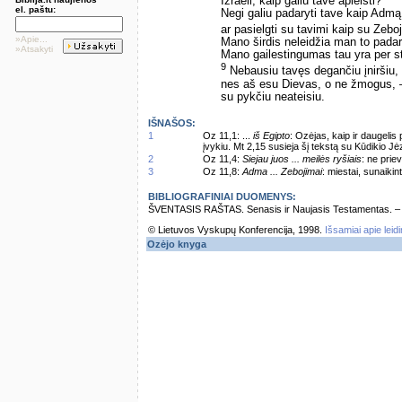
Izraeli, kaip galiu tave apleisti?
el. paštu:
Negi galiu padaryti tave kaip Admą
ar pasielgti su tavimi kaip su Zebo
»Apie...
Mano širdis neleidžia man to padar
»Atsakyti
Mano gailestingumas tau yra per st
9
Nebausiu tavęs degančiu įniršiu,
nes aš esu Dievas, o ne žmogus, –
su pykčiu neateisiu.
IŠNAŠOS:
1
Oz 11,1: ...
iš Egipto
: Ozėjas, kaip ir daugelis
įvykiu. Mt 2,15 susieja šį tekstą su Kūdikio Jė
2
Oz 11,4:
Siejau juos ... meilės ryšiais
: ne prie
3
Oz 11,8:
Adma ... Zebojimai
: miestai, sunaiki
BIBLIOGRAFINIAI DUOMENYS:
ŠVENTASIS RAŠTAS. Senasis ir Naujasis Testamentas. – Vi
© Lietuvos Vyskupų Konferencija, 1998.
Išsamiai apie leid
Ozėjo knyga