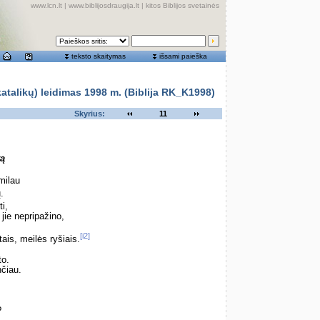
www.lcn.lt
|
www.biblijosdraugija.lt
|
kitos Biblijos svetainės
teksto skaitymas
išsami paieška
alikų) leidimas 1998 m. (Biblija RK_K1998)
Skyrius:
11
tą
milau
.
i,
jie nepripažino,
[i2]
ais, meilės ryšiais.
to.
nčiau.
?