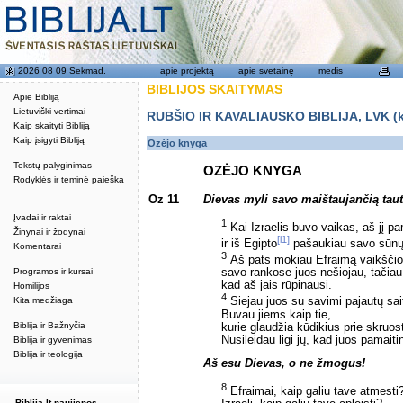
2026 08 09 Sekmad.
apie projektą
apie svetainę
medis
BIBLIJOS SKAITYMAS
Apie Bibliją
Lietuviški vertimai
RUBŠIO IR KAVALIAUSKO BIBLIJA, LVK (kat
Kaip skaityti Bibliją
Kaip įsigyti Bibliją
Ozėjo knyga
Tekstų palyginimas
OZĖJO KNYGA
Rodyklės ir teminė paieška
Oz 11
Dievas myli savo maištaujančią tau
Įvadai ir raktai
1
Kai Izraelis buvo vaikas, aš jį pa
Žinynai ir žodynai
[i1]
ir iš Egipto
pašaukiau savo sūnų
Komentarai
3
Aš pats mokiau Efraimą vaikščiot
Programos ir kursai
savo rankose juos nešiojau, tačiau 
kad aš jais rūpinausi.
Homilijos
4
Kita medžiaga
Siejau juos su savimi pajautų sait
Buvau jiems kaip tie,
Biblija ir Bažnyčia
kurie glaudžia kūdikius prie skruos
Nusileidau ligi jų, kad juos pamaiti
Biblija ir gyvenimas
Biblija ir teologija
Aš esu Dievas, o ne žmogus!
8
Efraimai, kaip galiu tave atmesti
Biblija.lt naujienos