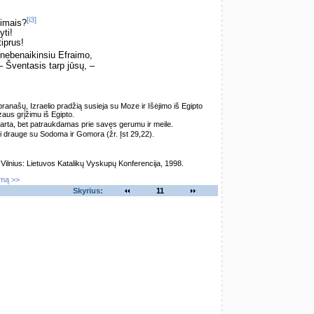
[i3]
jimais?
yti!
iprus!
 nebenaikinsiu Efraimo,
 Šventasis tarp jūsų, –
 pranašų, Izraelio pradžią susieja su Moze ir Išėjimo iš Egipto
zaus grįžimu iš Egipto.
varta, bet patraukdamas prie savęs gerumu ir meile.
nti drauge su Sodoma ir Gomora (žr. Įst 29,22).
lnius: Lietuvos Katalikų Vyskupų Konferencija, 1998.
imą >>
Skyrius:
11