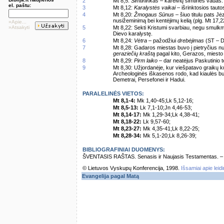
2
Mt 8,5:
Šimtininkas
– kareivių šimtinės vadas.
el. paštu:
3
Mt 8,12:
Karalystės vaikai
– išrinktosios taut
4
Mt 8,20:
Žmogaus Sūnus
– šiuo titulu pats J
nusižeminimą bei kentėjimų kelią (plg. Mt 17,22)
»Apie...
»Atsakyti
5
Mt 8,22: Sekti Kristumi svarbiau, negu smulkm
Dievo karalystę.
6
Mt 8,24:
Vėtra
– pažodžiui
drebėjimas
(ST – D
7
Mt 8,28: Gadaros miestas buvo į pietryčius n
geraziečių kraštą
pagal kito, Gerazos, miesto
8
Mt 8,29:
Pirm laiko
– dar neatėjus Paskutinio t
9
Mt 8,30: Užjordanėje, kur viešpatavo graikų kul
Archeologinės iškasenos rodo, kad kiaulės bu
Demetrai, Persefonei ir Hadui.
PARALELINĖS VIETOS:
Mt 8,1-4:
Mk 1,40-45;Lk 5,12-16;
Mt 8,5-13:
Lk 7,1-10;Jn 4,46-53;
Mt 8,14-17:
Mk 1,29-34;Lk 4,38-41;
Mt 8,18-22:
Lk 9,57-60;
Mt 8,23-27:
Mk 4,35-41;Lk 8,22-25;
Mt 8,28-34:
Mk 5,1-20;Lk 8,26-39;
BIBLIOGRAFINIAI DUOMENYS:
ŠVENTASIS RAŠTAS. Senasis ir Naujasis Testamentas. – Vi
© Lietuvos Vyskupų Konferencija, 1998.
Išsamiai apie leid
Evangelija pagal Matą