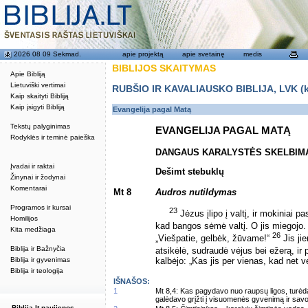
2026 08 09 Sekmad.
apie projektą
apie svetainę
medis
BIBLIJOS SKAITYMAS
Apie Bibliją
Lietuviški vertimai
RUBŠIO IR KAVALIAUSKO BIBLIJA, LVK (kat
Kaip skaityti Bibliją
Kaip įsigyti Bibliją
Evangelija pagal Matą
Tekstų palyginimas
EVANGELIJA PAGAL MATĄ
Rodyklės ir teminė paieška
DANGAUS KARALYSTĖS SKELBIM
Įvadai ir raktai
Dešimt stebuklų
Žinynai ir žodynai
Komentarai
Mt 8
Audros nutildymas
Programos ir kursai
23
Jėzus įlipo į valtį, ir mokiniai pa
Homilijos
kad bangos sėmė valtį. O jis miegojo
Kita medžiaga
26
„Viešpatie, gelbėk, žūvame!“
Jis jie
Biblija ir Bažnyčia
atsikėlė, sudraudė vėjus bei ežerą, ir
Biblija ir gyvenimas
kalbėjo: „Kas jis per vienas, kad net vė
Biblija ir teologija
IŠNAŠOS:
1
Mt 8,4: Kas pagydavo nuo raupsų ligos, turėda
galėdavo grįžti į visuomenės gyvenimą ir savo
Biblija.lt naujienos