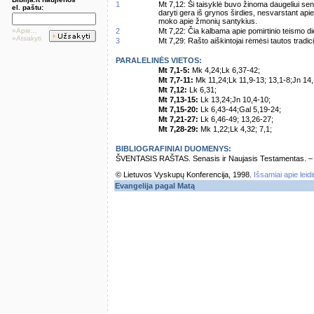
1
Mt 7,12: Ši taisyklė buvo žinoma daugeliui seno
el. paštu:
daryti gera iš grynos širdies, nesvarstant apie
moko apie žmonių santykius.
»Apie...
2
Mt 7,22: Čia kalbama apie pomirtinio teismo di
»Atsakyti
3
Mt 7,29: Rašto aiškintojai rėmėsi tautos tradi
PARALELINĖS VIETOS:
Mt 7,1-5:
Mk 4,24;Lk 6,37-42;
Mt 7,7-11:
Mk 11,24;Lk 11,9-13; 13,1-8;Jn 14,
Mt 7,12:
Lk 6,31;
Mt 7,13-15:
Lk 13,24;Jn 10,4-10;
Mt 7,15-20:
Lk 6,43-44;Gal 5,19-24;
Mt 7,21-27:
Lk 6,46-49; 13,26-27;
Mt 7,28-29:
Mk 1,22;Lk 4,32; 7,1;
BIBLIOGRAFINIAI DUOMENYS:
ŠVENTASIS RAŠTAS. Senasis ir Naujasis Testamentas. – Vi
© Lietuvos Vyskupų Konferencija, 1998.
Išsamiai apie leid
Evangelija pagal Matą