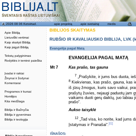
2026 08 06 Ketvirtad.
apie projektą
apie svetainę
medis
BIBLIJOS SKAITYMAS
Apie Bibliją
Lietuviški vertimai
RUBŠIO IR KAVALIAUSKO BIBLIJA, LVK (kat
Kaip skaityti Bibliją
Kaip įsigyti Bibliją
Evangelija pagal Matą
Tekstų palyginimas
EVANGELIJA PAGAL MATĄ
Rodyklės ir teminė paieška
Mt 7
Kas prašo, tas gauna
Įvadai ir raktai
7
„Prašykite, ir jums bus duota, iešk
Žinynai ir žodynai
8
Kiekvienas, kas prašo, gauna, kas ie
Komentarai
iš jūsų žmogus, kuris savo vaikui, p
Programos ir kursai
prašytų žuvies, nejaugi paduotų jam 
Homilijos
vaikams duoti gerų daiktų, juo labiau 
Kita medžiaga
prašo“.
Aukso taisyklė
Biblija ir Bažnyčia
Biblija ir gyvenimas
12
„Tad visa, ko norite, kad jums da
Biblija ir teologija
[i1]
Įstatymas ir Pranašai“.
IŠNAŠOS:
Biblija.lt naujienos