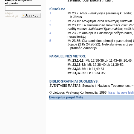
žemina, bus išaukštintas“.
el. paštu:
IŠNAŠOS:
»Apie...
1
Mt 23,7:
Rabi – mokytojas
(aramėjų k. žodis).
»Atsakyti
– ir Jėzus.
2
Mt 23,10:
Mokytojai
, arba
auklėtojai, vadovai.
3
Mt 23,13: Tik kai kuriuose rankraščiuose:
Var
našlių namus, kalbėdami ilgas maldas; todėl būsi
4
Mt 23,27: Antkapius Palestinoje dažyta baltai, k
nesusiterštų.
5
Mt 23,35: Čia paminėtos pirmoji ir paskutinioj
Jojadė (2 Kr 24,20-22). Netikslų tėvavardį pe
– pranašo Zacharijo.
PARALELINĖS VIETOS:
Mt 23,1-12:
Mk 12,38-39;Lk 11,43-46; 20,46;
Mt 23,13-32:
Mk 12,38-40;Lk 11,39-52;
Mt 23,33-36:
Lk 11,49-51;
Mt 23,37-39:
Lk 13,34-35;
BIBLIOGRAFINIAI DUOMENYS:
ŠVENTASIS RAŠTAS. Senasis ir Naujasis Testamentas. – Vi
© Lietuvos Vyskupų Konferencija, 1998.
Išsamiai apie leid
Evangelija pagal Matą