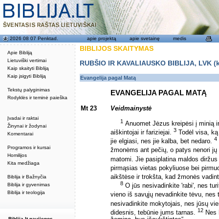
2026 08 07 Penktad.
apie projektą
apie svetainę
medis
BIBLIJOS SKAITYMAS
Apie Bibliją
Lietuviški vertimai
RUBŠIO IR KAVALIAUSKO BIBLIJA, LVK (kat
Kaip skaityti Bibliją
Kaip įsigyti Bibliją
Evangelija pagal Matą
Tekstų palyginimas
EVANGELIJA PAGAL MATĄ
Rodyklės ir teminė paieška
Mt 23
Veidmainystė
Įvadai ir raktai
1
Anuomet Jėzus kreipėsi į minią i
Žinynai ir žodynai
3
aiškintojai ir fariziejai.
Todėl visa, ką j
Komentarai
4
jie elgiasi, nes jie kalba, bet nedaro.
Programos ir kursai
žmonėms ant pečių, o patys nenori jų n
Homilijos
matomi. Jie pasiplatina maldos diržus
Kita medžiaga
pirmąsias vietas pokyliuose bei pirm
aikštėse ir trokšta, kad žmonės vadintų
Biblija ir Bažnyčia
8
Biblija ir gyvenimas
O jūs nesivadinkite 'rabi', nes turi
Biblija ir teologija
vieno iš savųjų nevadinkite tėvu, nes 
nesivadinkite mokytojais, nes jūsų vie
12
didesnis, tebūnie jums tarnas.
Nes k
Biblija.lt naujienos