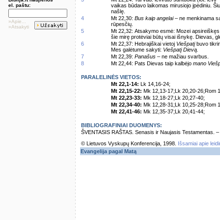
el. paštu:
vaikas būdavo laikomas mirusiojo įpėdiniu. Šiu
našlę.
4
Mt 22,30:
Bus kaip angelai
– ne menkinama sa
»Apie...
rūpesčių.
»Atsakyti
5
Mt 22,32: Atsakymo esmė: Mozei apsireiškęs D
šie mirę protėviai būtų visai išnykę. Dievas, g
6
Mt 22,37: Hebrajiškai vietoj
Viešpatį
buvo tikri
Mes galėtume sakyti:
Viešpatį Dievą.
7
Mt 22,39:
Panašus
– ne mažiau svarbus.
8
Mt 22,44: Pats Dievas taip kalbėjo
mano Viešp
PARALELINĖS VIETOS:
Mt 22,1-14:
Lk 14,16-24;
Mt 22,15-22:
Mk 12,13-17;Lk 20,20-26;Rom 1
Mt 22,23-33:
Mk 12,18-27;Lk 20,27-40;
Mt 22,34-40:
Mk 12,28-31;Lk 10,25-28;Rom 1
Mt 22,41-46:
Mk 12,35-37;Lk 20,41-44;
BIBLIOGRAFINIAI DUOMENYS:
ŠVENTASIS RAŠTAS. Senasis ir Naujasis Testamentas. – Vi
© Lietuvos Vyskupų Konferencija, 1998.
Išsamiai apie leid
Evangelija pagal Matą