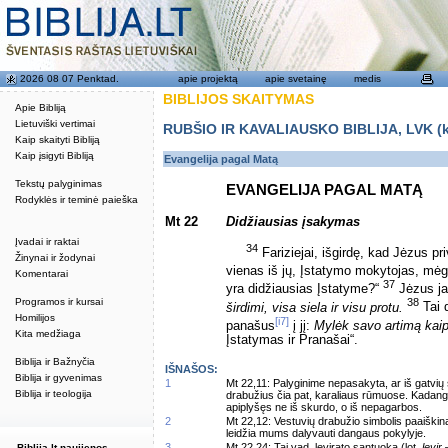
2026 08 07 Penktad.
apie projektą
apie svetainę
medis
BIBLIJOS SKAITYMAS
Apie Bibliją
Lietuviški vertimai
RUBŠIO IR KAVALIAUSKO BIBLIJA, LVK (kat
Kaip skaityti Bibliją
Kaip įsigyti Bibliją
Evangelija pagal Matą
Tekstų palyginimas
EVANGELIJA PAGAL MATĄ
Rodyklės ir teminė paieška
Mt 22
Didžiausias įsakymas
Įvadai ir raktai
34
Fariziejai, išgirdę, kad Jėzus pr
Žinynai ir žodynai
vienas iš jų, Įstatymo mokytojas, mė
Komentarai
37
yra didžiausias Įstatyme?“
Jėzus j
Programos ir kursai
38
širdimi, visa siela ir visu protu.
Tai 
Homilijos
[i7]
panašus
į jį:
Mylėk savo artimą kaip
Kita medžiaga
Įstatymas ir Pranašai“.
Biblija ir Bažnyčia
IŠNAŠOS:
Biblija ir gyvenimas
1
Mt 22,11: Palyginime nepasakyta, ar iš gatvių
Biblija ir teologija
drabužius čia pat, karaliaus rūmuose. Kadangi 
apiplyšęs ne iš skurdo, o iš nepagarbos.
2
Mt 22,12: Vestuvių drabužio simbolis paaiški
leidžia mums dalyvauti dangaus pokylyje.
3
Mt 22,24: Tai vad. levirato santuoka (lot.
levir
Biblija.lt naujienos