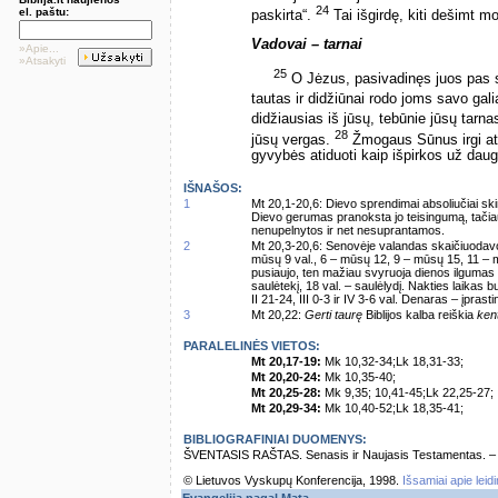
24
el. paštu:
paskirta“.
Tai išgirdę, kiti dešimt mo
Vadovai – tarnai
»Apie...
»Atsakyti
25
O Jėzus, pasivadinęs juos pas sa
tautas ir didžiūnai rodo joms savo gal
didžiausias iš jūsų, tebūnie jūsų tarna
28
jūsų vergas.
Žmogaus Sūnus irgi atėj
gyvybės atiduoti kaip išpirkos už dauge
IŠNAŠOS:
1
Mt 20,1-20,6: Dievo sprendimai absoliučiai sk
Dievo gerumas pranoksta jo teisingumą, tačiau
nenupelnytos ir net nesuprantamos.
2
Mt 20,3-20,6: Senovėje valandas skaičiuodavo 
mūsų 9 val., 6 – mūsų 12, 9 – mūsų 15, 11 – m
pusiaujo, ten mažiau svyruoja dienos ilgumas ž
saulėtekį, 18 val. – saulėlydį. Nakties laikas 
II 21-24, III 0-3 ir IV 3-6 val. Denaras – įpras
3
Mt 20,22:
Gerti taurę
Biblijos kalba reiškia
kent
PARALELINĖS VIETOS:
Mt 20,17-19:
Mk 10,32-34;Lk 18,31-33;
Mt 20,20-24:
Mk 10,35-40;
Mt 20,25-28:
Mk 9,35; 10,41-45;Lk 22,25-27;
Mt 20,29-34:
Mk 10,40-52;Lk 18,35-41;
BIBLIOGRAFINIAI DUOMENYS:
ŠVENTASIS RAŠTAS. Senasis ir Naujasis Testamentas. – Vi
© Lietuvos Vyskupų Konferencija, 1998.
Išsamiai apie leid