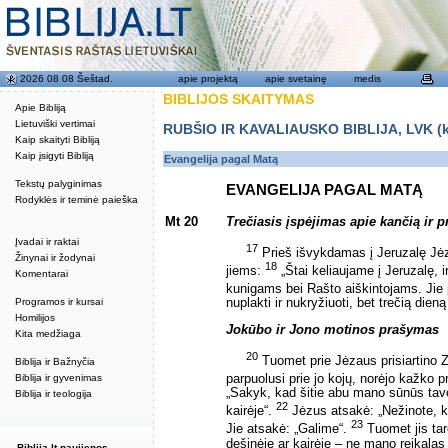
2026 08 08 Šeštad.
apie projektą
apie svetainę
medis
BIBLIJOS SKAITYMAS
Apie Bibliją
Lietuviški vertimai
RUBŠIO IR KAVALIAUSKO BIBLIJA, LVK (kat
Kaip skaityti Bibliją
Kaip įsigyti Bibliją
Evangelija pagal Matą
Tekstų palyginimas
EVANGELIJA PAGAL MATĄ
Rodyklės ir teminė paieška
Mt 20
Trečiasis įspėjimas apie kančią ir p
Įvadai ir raktai
17
Prieš išvykdamas į Jeruzalę Jėz
Žinynai ir žodynai
18
jiems:
„Štai keliaujame į Jeruzalę,
Komentarai
kunigams bei Rašto aiškintojams. Jie 
Programos ir kursai
nuplakti ir nukryžiuoti, bet trečią dieną 
Homilijos
Jokūbo ir Jono motinos prašymas
Kita medžiaga
20
Tuomet prie Jėzaus prisiartino 
Biblija ir Bažnyčia
Biblija ir gyvenimas
parpuolusi prie jo kojų, norėjo kažko p
„Sakyk, kad šitie abu mano sūnūs tavo
Biblija ir teologija
22
kairėje“.
Jėzus atsakė: „Nežinote, ko 
23
Jie atsakė: „Galime“.
Tuomet jis tar
dešinėje ar kairėje – ne mano reikala
Biblija.lt naujienos