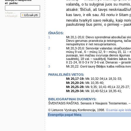
el. paštu:
valandą, o tu sulyginai juos su mumis,
atsakė: 'Bičiuli, aš tavęs neskriaudži
»Apie...
kas tavo, ir eik sau. Aš noriu ir šitam
»Atsakyti
nevalia tvarkyti savo reikalų, kaip nori
paskutinieji bus pirmi, o pirmieji – pask
IŠNAŠOS:
1
Mt 20,1-20,6: Dievo sprendimai absoliučiai sk
Dievo gerumas pranoksta jo teisingumą, tačiau
nenupelnytos ir net nesuprantamos.
2
Mt 20,3-20,6: Senovėje valandas skaičiuodavo 
mūsų 9 val., 6 – mūsų 12, 9 – mūsų 15, 11 – m
pusiaujo, ten mažiau svyruoja dienos ilgumas ž
saulėtekį, 18 val. – saulėlydį. Nakties laikas 
II 21-24, III 0-3 ir IV 3-6 val. Denaras – įpras
3
Mt 20,22:
Gerti taurę
Biblijos kalba reiškia
kent
PARALELINĖS VIETOS:
Mt 20,17-19:
Mk 10,32-34;Lk 18,31-33;
Mt 20,20-24:
Mk 10,35-40;
Mt 20,25-28:
Mk 9,35; 10,41-45;Lk 22,25-27;
Mt 20,29-34:
Mk 10,40-52;Lk 18,35-41;
BIBLIOGRAFINIAI DUOMENYS:
ŠVENTASIS RAŠTAS. Senasis ir Naujasis Testamentas. – Vi
© Lietuvos Vyskupų Konferencija, 1998.
Išsamiai apie leid
Evangelija pagal Matą