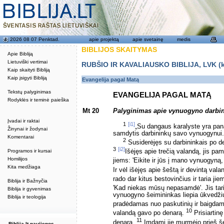
2026 08 07 Penktad.
apie projektą
apie svetainę
medis
BIBLIJOS SKAITYMAS
Apie Bibliją
Lietuviški vertimai
RUBŠIO IR KAVALIAUSKO BIBLIJA, LVK (kat
Kaip skaityti Bibliją
Kaip įsigyti Bibliją
Evangelija pagal Matą
Tekstų palyginimas
EVANGELIJA PAGAL MATĄ
Rodyklės ir teminė paieška
Mt 20
Palyginimas apie vynuogyno darbi
Įvadai ir raktai
1
[i1]
„Su dangaus karalyste yra pana
Žinynai ir žodynai
samdytis darbininkų savo vynuogynui.
Komentarai
2
Susiderėjęs su darbininkais po de
3
[i2]
Programos ir kursai
Išėjęs apie trečią valandą, jis pa
Homilijos
jiems: 'Eikite ir jūs į mano vynuogyną
Kita medžiaga
Ir vėl išėjęs apie šeštą ir devintą vala
rado dar kitus bestovinčius ir taria ji
Biblija ir Bažnyčia
'Kad niekas mūsų nepasamdė'. Jis taria
Biblija ir gyvenimas
vynuogyno šeimininkas liepia ūkvedžiu
Biblija ir teologija
pradėdamas nuo paskutinių ir baigdam
10
valandą gavo po denarą.
Prisiartinę
11
denarą.
Imdami jie murmėjo prieš š
Biblija.lt naujienos