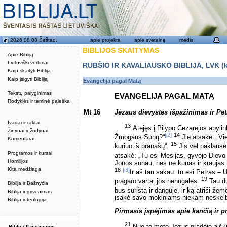
2026 08 08 Šeštad.
apie projektą
apie svetainę
medis
BIBLIJOS SKAITYMAS
Apie Bibliją
Lietuviški vertimai
RUBŠIO IR KAVALIAUSKO BIBLIJA, LVK (kat
Kaip skaityti Bibliją
Kaip įsigyti Bibliją
Evangelija pagal Matą
Tekstų palyginimas
EVANGELIJA PAGAL MATĄ
Rodyklės ir teminė paieška
Mt 16
Jėzaus dievystės išpažinimas ir Pe
Įvadai ir raktai
13
Atėjęs į Pilypo Cezarėjos apyli
Žinynai ir žodynai
[i2]
14
Žmogaus Sūnų?“
Jie atsakė: „Vien
Komentarai
15
kuriuo iš pranašų“.
Jis vėl paklausė
Programos ir kursai
atsakė: „Tu esi Mesijas, gyvojo Diev
Homilijos
Jonos sūnau, nes ne kūnas ir kraujas 
Kita medžiaga
18
[i3]
Ir aš tau sakau: tu esi Petras – 
19
pragaro vartai jos nenugalės.
Tau du
Biblija ir Bažnyčia
bus surišta ir danguje, ir ką atriši žem
Biblija ir gyvenimas
įsakė savo mokiniams niekam neskelbti
Biblija ir teologija
Pirmasis įspėjimas apie kančią ir p
21
Nuo to meto Jėzus pradėjo aiškin
Biblija.lt naujienos