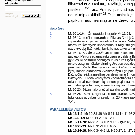
el. paštu:
iškentėti nuo seniūnų, aukštųjų kunigų 
22
prisikelti.
Tada Petras, pasivadinęs jį
»Apie...
23
neturi taip atsitikti!“
O jis atsisukęs 
»Atsakyti
papiktinimas, nes mąstai ne Dievo, o 
IŠNAŠOS:
1
Mt 16,1-16,4: Žr. paaiškinimą prie Mt 12,39.
2
Mt 16,13: Iturėjos tetrarchas Pilypas (žr. Lk 
imperatoriaus garbei pavadino Cezarėja. Šalia
marmuro šventykla imperatoriaus Augusto garbe
savo gyvąją Bažnyčią, kurią jis pastatys ant 
3
Mt 16,18:
Surišti
ar
atrišti
ano meto Palestinos 
davimu
, Petrui žadama aukščiausia valdžia Ba
gyvuos iki pasaulio pabaigos ir vis turės ryšį 
teksto autorius išlaikė pirminę Jėzaus posakių 
prasmės. Žodis Bažnyčia (iš hebr.
kahal
, gr.
e
žydų bendruomenėms. Atskiros žydų grupės,
Bažnyčia reiškia mesijinę bendruomenę žmonių
Bažnyčia – Dievo karalystės konkretizacija ž
toliau – reali pakrikštytųjų asmenų sąjunga, 
eschatologinė tikrovė, apimanti visų laikų Di
4
Mt 16,23: Jėzus taip griežtai atsako todėl, k
5
Mt 16,25-16,26: Originalas keturis kartus pav
laikinosios gyvybės pražudymą, 26 – apie pak
9,25).
PARALELINĖS VIETOS:
Mt 16,1-4:
Mt 12,38-39;Mk 8,11-13;Lk 11,16.2
Mt 16,5-12:
Mk 8,14-21;Lk 12,1;
Mt 16,13-20:
Mk 8,27-30;Lk 9,18-21;Mt 18,18
Mt 16,21-23:
Mk 8,31-33;Lk 9,22;
Mt 16,24-28:
Mk 8,34-9,1;Lk 9,23-27; 14,27; 