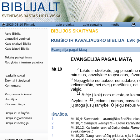
2026 08 10 Pirmad.
apie projektą
apie svetainę
medis
BIBLIJOS SKAITYMAS
Apie Bibliją
Lietuviški vertimai
RUBŠIO IR KAVALIAUSKO BIBLIJA, LVK (kat
Kaip skaityti Bibliją
Kaip įsigyti Bibliją
Evangelija pagal Matą
Tekstų palyginimas
EVANGELIJA PAGAL MATĄ
Rodyklės ir teminė paieška
Mt 10
7
Eikite ir skelbkite, jog prisiartin
mirusius, apvalykite raupsuotus, išva
Įvadai ir raktai
9
Neįsigykite nei aukso, nei sidabro, 
Žinynai ir žodynai
kelionmaišio, nei dvejų marškinių, nei
Komentarai
valgio.
11
Programos ir kursai
Atėję į kokį nors miestą ar kaimą
12
Homilijos
išvyksite.
Įeidami į namus, pasveiki
Kita medžiaga
jų stogu jūsų ramybė. O jeigu nebus v
Biblija ir Bažnyčia
IŠNAŠOS:
Biblija ir gyvenimas
1
Mt 10,4:
Kananietis
– aramėjiško žodžio uolusis
Biblija ir teologija
2
Mt 10,7:
Dangaus karalystė
– Dievo karalystė
3
Mt 10,12: Kai kurie rankraščiai prideda:
Ramyb
sveikindavosi.)
4
Mt 10,23: Daug rankraščių priduria:
o jei ir š
kai pagal jo pranašystę bus išgriauta Jeruzalė
Biblija.lt naujienos