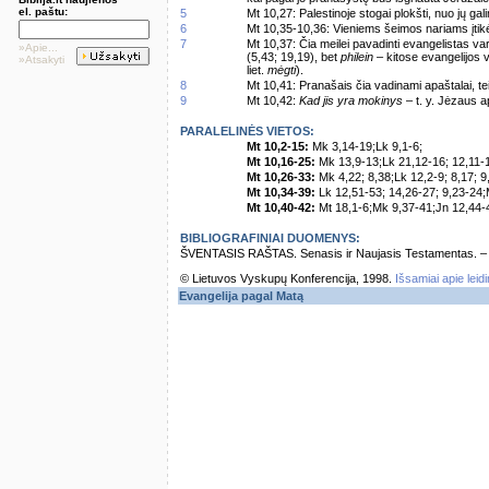
el. paštu:
5
Mt 10,27: Palestinoje stogai plokšti, nuo jų gali
6
Mt 10,35-10,36: Vieniems šeimos nariams įtikė
7
Mt 10,37: Čia meilei pavadinti evangelistas var
»Apie...
(5,43; 19,19), bet
philein
– kitose evangelijos 
»Atsakyti
liet.
mėgti
).
8
Mt 10,41: Pranašais čia vadinami apaštalai, teisia
9
Mt 10,42:
Kad jis yra mokinys
– t. y. Jėzaus a
PARALELINĖS VIETOS:
Mt 10,2-15:
Mk 3,14-19;Lk 9,1-6;
Mt 10,16-25:
Mk 13,9-13;Lk 21,12-16; 12,11-1
Mt 10,26-33:
Mk 4,22; 8,38;Lk 12,2-9; 8,17; 9
Mt 10,34-39:
Lk 12,51-53; 14,26-27; 9,23-24;
Mt 10,40-42:
Mt 18,1-6;Mk 9,37-41;Jn 12,44-4
BIBLIOGRAFINIAI DUOMENYS:
ŠVENTASIS RAŠTAS. Senasis ir Naujasis Testamentas. – Vi
© Lietuvos Vyskupų Konferencija, 1998.
Išsamiai apie leid
Evangelija pagal Matą