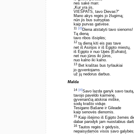
nes sakė man:
„Kur yra jis,
VIEŠPATS, tavo Dievas?“
Mano akys regės jo žlugimą;
nūn jis bus sutryptas
kaip purvas gatvėse.
11
[i3]
Diena atstatyti tavo sienoms!
Tą dieną
tavo ribos išsiplės;
12
tą dieną kiti eis pas tave
net iš Asirijos ir iš Egipto miestų,
iš Egipto ir nuo Upės {Eufrato},
net nuo jūros iki jūros,
nuo kalno iki kalno.
13
Bet kraštas bus tyrlaukiai
jo gyventojams
už jų nedorus darbus.
Malda
14
[i4]
Savo lazda ganyk savo tautą
tavojo paveldo kaimenę,
gyvenančią atskirai miške,
sodų krašto viduje.
Tesigano Bašane ir Gileade
kaip senovės dienomis.
15
Kaip išėjimo iš Egipto žemės d
dabar parodyk jam nuostabius dar
16
Tautos regės ir gėdysis,
nepaisydamos visos savo galybės