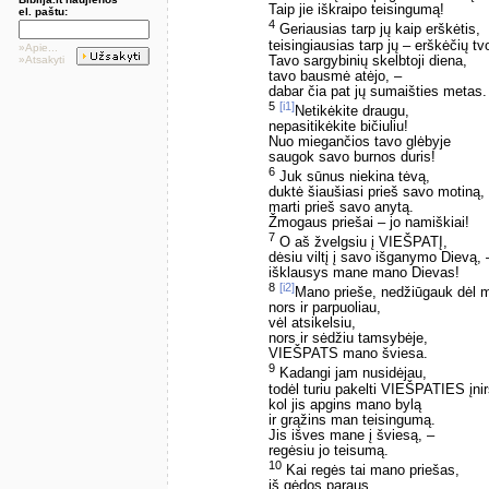
Taip jie iškraipo teisingumą!
el. paštu:
4
Geriausias tarp jų kaip erškėtis,
teisingiausias tarp jų – erškėčių tv
»Apie...
Tavo sargybinių skelbtoji diena,
»Atsakyti
tavo bausmė atėjo, –
dabar čia pat jų sumaišties metas.
5
[i1]
Netikėkite draugu,
nepasitikėkite bičiuliu!
Nuo miegančios tavo glėbyje
saugok savo burnos duris!
6
Juk sūnus niekina tėvą,
duktė šiaušiasi prieš savo motiną,
marti prieš savo anytą.
Žmogaus priešai – jo namiškiai!
7
O aš žvelgsiu į VIEŠPATĮ,
dėsiu viltį į savo išganymo Dievą, 
išklausys mane mano Dievas!
8
[i2]
Mano prieše, nedžiūgauk dėl 
nors ir parpuoliau,
vėl atsikelsiu,
nors ir sėdžiu tamsybėje,
VIEŠPATS mano šviesa.
9
Kadangi jam nusidėjau,
todėl turiu pakelti VIEŠPATIES įni
kol jis apgins mano bylą
ir grąžins man teisingumą.
Jis išves mane į šviesą, –
regėsiu jo teisumą.
10
Kai regės tai mano priešas,
iš gėdos paraus,