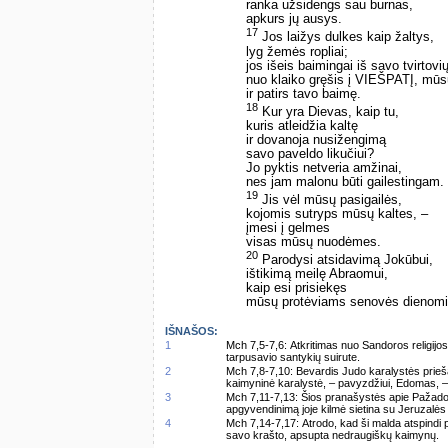
ranka užsidengs sau burnas,
apkurs jų ausys.
17
Jos laižys dulkes kaip žaltys,
lyg žemės ropliai;
jos išeis baimingai iš savo tvirtovių
nuo klaiko gręšis į VIEŠPATĮ, mūs
ir patirs tavo baimę.
18
Kur yra Dievas, kaip tu,
kuris atleidžia kaltę
ir dovanoja nusižengimą
savo paveldo likučiui?
Jo pyktis netveria amžinai,
nes jam malonu būti gailestingam.
19
Jis vėl mūsų pasigailės,
kojomis sutryps mūsų kaltes, –
įmesi į gelmes
visas mūsų nuodėmes.
20
Parodysi atsidavimą Jokūbui,
ištikimą meilę Abraomui,
kaip esi prisiekęs
mūsų protėviams senovės dienomi
IŠNAŠOS:
1
Mch 7,5-7,6: Atkritimas nuo Sandoros religijo
tarpusavio santykių suirute.
2
Mch 7,8-7,10: Bevardis Judo karalystės priešas
kaimyninė karalystė, – pavyzdžiui, Edomas, –
3
Mch 7,11-7,13: Šios pranašystės apie Pažado
apgyvendinimą joje kilmė sietina su Jeruzalės 
4
Mch 7,14-7,17: Atrodo, kad ši malda atspindi po
savo krašto, apsupta nedraugiškų kaimynų.