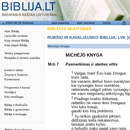
2026 08 09 Sekmad.
apie projektą
apie svetainę
medis
BIBLIJOS SKAITYMAS
Apie Bibliją
Lietuviški vertimai
RUBŠIO IR KAVALIAUSKO BIBLIJA, LVK (kat
Kaip skaityti Bibliją
Kaip įsigyti Bibliją
Michėjo knyga
Tekstų palyginimas
MICHĖJO KNYGA
Rodyklės ir teminė paieška
Mch 7
Pasmerkimas ir ateities viltis
Įvadai ir raktai
1
Vargas man! Esu kaip žmogus,
Žinynai ir žodynai
kuris tada,
Komentarai
kai vasaros derlius buvo suvalytas
kai vynuogės buvo nurinktos,
Programos ir kursai
neberanda valgyti jokios vynuogių
Homilijos
nei savo mėgstamų ankstyvųjų fig
Kita medžiaga
2
Pradingo krašto ištikimieji,
nebeliko nė vieno doro žmogaus.
Biblija ir Bažnyčia
Visi tyko kraujo,
Biblija ir gyvenimas
gaudo kits kitą pinklėmis.
Biblija ir teologija
3
Jų rankos įgudusios piktam:
didžiūnas kelia reikalavimus,
teisėjas prašo kyšio,
o turtuolis įsako pagal savo norą.
Biblija.lt naujienos