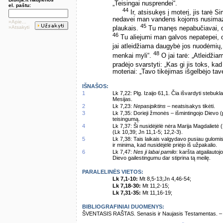
„Teisingai nusprendei“.
el. paštu:
44
Ir, atsisukęs į moterį, jis tarė 
nedavei man vandens kojoms nusimazgot
»Apie...
45
»Atsakyti
plaukais.
Tu manęs nepabučiavai, o 
46
Tu aliejumi man galvos nepatepei, o
jai atleidžiama daugybė jos nuodėmių, 
48
menkai myli“.
O jai tarė: „Atleidži
pradėjo svarstyti: „Kas gi jis toks, ka
moteriai: „Tavo tikėjimas išgelbėjo tav
IŠNAŠOS:
1
Lk 7,22: Plg. Izaijo 61,1. Čia išvardyti stebuk
Mesijas.
2
Lk 7,23:
Nepasipiktins
– neatsisakys tikėti.
3
Lk 7,35: Dorieji žmonės – išmintingojo Dievo 
teisingumą.
4
Lk 7,37: Ši nusidėjėlė nėra Marija Magdalietė 
(Lk 10,39; Jn 11,1-5; 12,2-3).
5
Lk 7,38: Tais laikais valgydavo pusiau gulomis
ir minima, kad nusidėjėlė priėjo iš užpakalio.
6
Lk 7,47:
Nes ji labai pamilo
: karšta atgailautoj
Dievo gailestingumu dar stiprina tą meilę.
PARALELINĖS VIETOS:
Lk 7,1-10:
Mt 8,5-13;Jn 4,46-54;
Lk 7,18-30:
Mt 11,2-15;
Lk 7,31-35:
Mt 11,16-19;
BIBLIOGRAFINIAI DUOMENYS:
ŠVENTASIS RAŠTAS. Senasis ir Naujasis Testamentas. – Vi