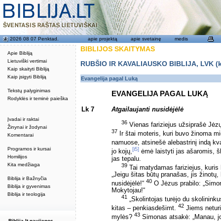
2026 08 07 Penktad.
apie projektą
apie svetainę
medis
BIBLIJOS SKAITYMAS
Apie Bibliją
Lietuviški vertimai
RUBŠIO IR KAVALIAUSKO BIBLIJA, LVK (kat
Kaip skaityti Bibliją
Kaip įsigyti Bibliją
Evangelija pagal Luką
Tekstų palyginimas
EVANGELIJA PAGAL LUKĄ
Rodyklės ir teminė paieška
Lk 7
Atgailaujanti nusidėjėlė
Įvadai ir raktai
36
Vienas fariziejus užsiprašė Jėzų 
Žinynai ir žodynai
37
Ir štai moteris, kuri buvo žinoma mi
Komentarai
namuose, atsinešė alebastrinį indą kv
Programos ir kursai
[i5]
jo kojų,
ėmė laistyti jas ašaromis, šl
Homilijos
jas tepalu.
Kita medžiaga
39
Tai matydamas fariziejus, kuris
„Jeigu šitas būtų pranašas, jis žinotų, k
Biblija ir Bažnyčia
40
nusidėjėlė!“
O Jėzus prabilo: „Simona
Biblija ir gyvenimas
Mokytojau!“
Biblija ir teologija
41
„Skolintojas turėjo du skolinink
42
kitas – penkiasdešimt.
Jiems neturin
43
mylės?
Simonas atsakė: „Manau, jog
Biblija.lt naujienos