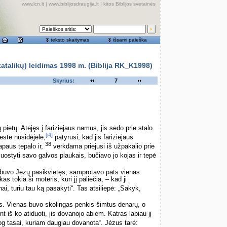
www.lcn.lt
|
www.biblijosdraugija.lt
|
kitos Biblijos svetainės
teksto skaitymas
išsami paieška
alikų) leidimas 1998 m. (Biblija RK_K1998)
Skyrius:
7
pietų. Atėjęs į fariziejaus namus, jis sėdo prie stalo.
[i4]
este nusidėjėlė,
patyrusi, kad jis fariziejaus
38
apaus tepalo ir,
verkdama priėjusi iš užpakalio prie
uostyti savo galvos plaukais, bučiavo jo kojas ir tepė
 buvo Jėzų pasikvietęs, samprotavo pats vienas:
as tokia ši moteris, kuri jį paliečia, – kad ji
i, turiu tau ką pasakyti“. Tas atsiliepė: „Sakyk,
us. Vienas buvo skolingas penkis šimtus denarų, o
t iš ko atiduoti, jis dovanojo abiem. Katras labiau jį
 tasai, kuriam daugiau dovanota“. Jėzus tarė: