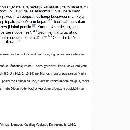
Simonui: „Matai šitą moterį? Aš atėjau į tavo namus, tu
i, o ji suvilgė jas ašaromis ir nušluostė savo
ji, vos man atėjus, nesiliauja bučiavusi man kojų.
47
 ji tepalu patepė man kojas.
Todėl aš tau sakau:
[i6]
nes ji labai pamilo.
Kam mažai atleista, tas
49
amos tau nuodėmės“.
Sėdintieji kartu už stalo
50
d net ir nuodėmes atleidžia?!“
O jis dar tarė
e. Eik rami!“
lai geriau už bet kokius žodžius rodo, jog Jėzus yra žadėtasis
(pačios Išminties) vaikai – savo gyvenimu įrodo Dievo įsakymų
(Lk 8,2; Jn 20,1-2; 11-18) nei Mortos ir Lozoriaus sesuo Marija
, pasirėmę kairiąja alkūne, o dešine ranka imdami valgius, todėl
os meilė Dievui rodo, kad jai yra daug atleista, o pasitikėjimas
lnius: Lietuvos Katalikų Vyskupų Konferencija, 1998.