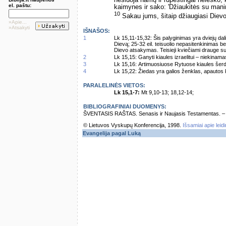
el. paštu:
kaimynes ir sako: 'Džiaukitės su mani
10
Sakau jums, šitaip džiaugiasi Dievo 
»Apie...
»Atsakyti
IŠNAŠOS:
1
Lk 15,11-15,32: Šis palyginimas yra dviejų dalių
Dievą; 25-32 eil. teisuolio nepasitenkinimas be
Dievo atsakymas. Teisieji kviečiami drauge su 
2
Lk 15,15: Ganyti kiaules izraelitui – niekina
3
Lk 15,16: Artimuosiuose Rytuose kiaules šer
4
Lk 15,22: Žiedas yra galios ženklas, apautos 
PARALELINĖS VIETOS:
Lk 15,1-7:
Mt 9,10-13; 18,12-14;
BIBLIOGRAFINIAI DUOMENYS:
ŠVENTASIS RAŠTAS. Senasis ir Naujasis Testamentas. – Vi
© Lietuvos Vyskupų Konferencija, 1998.
Išsamiai apie leid
Evangelija pagal Luką