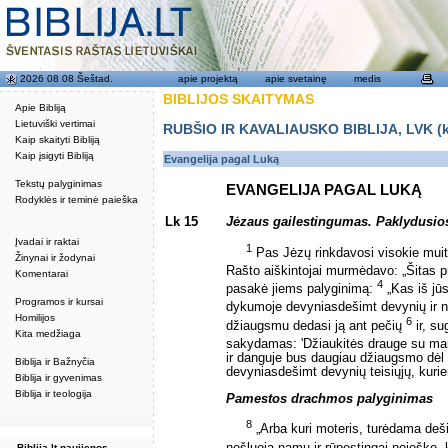
2026 08 08 Šeštad.
apie projektą
apie svetainę
medis
BIBLIJOS SKAITYMAS
Apie Bibliją
Lietuviški vertimai
RUBŠIO IR KAVALIAUSKO BIBLIJA, LVK (kat
Kaip skaityti Bibliją
Kaip įsigyti Bibliją
Evangelija pagal Luką
Tekstų palyginimas
EVANGELIJA PAGAL LUKĄ
Rodyklės ir teminė paieška
Lk 15
Jėzaus gailestingumas. Paklydusio
Įvadai ir raktai
1
Pas Jėzų rinkdavosi visokie muitin
Žinynai ir žodynai
Rašto aiškintojai murmėdavo: „Šitas pri
Komentarai
4
pasakė jiems palyginimą:
„Kas iš jūs
Programos ir kursai
dykumoje devyniasdešimt devynių ir n
Homilijos
6
džiaugsmu dedasi ją ant pečių
ir, su
Kita medžiaga
sakydamas: 'Džiaukitės drauge su man
ir danguje bus daugiau džiaugsmo dėl v
Biblija ir Bažnyčia
devyniasdešimt devynių teisiųjų, kurie
Biblija ir gyvenimas
Biblija ir teologija
Pamestos drachmos palyginimas
8
„Arba kuri moteris, turėdama deši
nešluoja namų ir rūpestingai neieško,
Biblija.lt naujienos